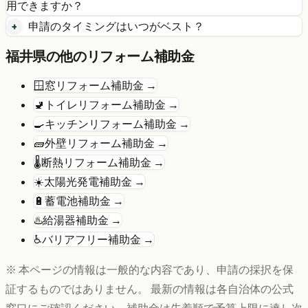
用できますか？
申請のタイミングはいつがベスト？
福井県
の他のリフォーム補助金
🪟
窓リフォーム
補助金 →
🚽
トイレリフォーム
補助金 →
🍳
キッチンリフォーム
補助金 →
🧱
外壁リフォーム
補助金 →
🌡️
断熱リフォーム
補助金 →
☀️
太陽光発電
補助金 →
🔋
蓄電池
補助金 →
♨️
給湯器
補助金 →
♿
バリアフリー
補助金 →
※ 本ページの情報は一般的な内容であり、申請の採択を保
証するものではありません。 最新の情報は各自治体の公式