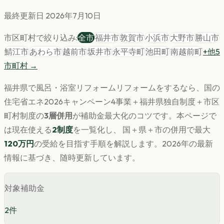
最終更新日
2026年7月10日
市区町村で絞り込み:
全市
福井市
敦賀市
小浜市
大野市
勝山市
鯖江市
あわら市
越前市
坂井市
永平寺町
池田町
南越前町
+他
5
市町村 →
福井県
で
風呂・浴室リフォーム
リフォームをするなら、国の
住宅省エネ2026キャンペーン4事業＋
福井県
独自制度＋市区
町村制度の
3層併用
が補助金最大化のコツです。
本ページで
は現在使える
2
制度
を一覧化し、 国＋県＋市の併用で最大
120
万円
の受給を目指す手順を解説します。
2026年の最新
情報に基づき、随時更新しています。
対象補助金
2
件