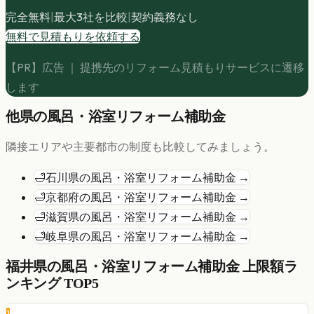
完全無料
|
最大3社を比較
|
契約義務なし
無料で見積もりを依頼する
【PR】広告 ｜ 提携先のリフォーム見積もりサービスに遷移
します
他県の
風呂・浴室リフォーム
補助金
隣接エリアや主要都市の制度も比較してみましょう。
🛁
石川県
の
風呂・浴室リフォーム
補助金 →
🛁
京都府
の
風呂・浴室リフォーム
補助金 →
🛁
滋賀県
の
風呂・浴室リフォーム
補助金 →
🛁
岐阜県
の
風呂・浴室リフォーム
補助金 →
福井県
の
風呂・浴室リフォーム
補助金 上限額ラ
ンキング TOP5