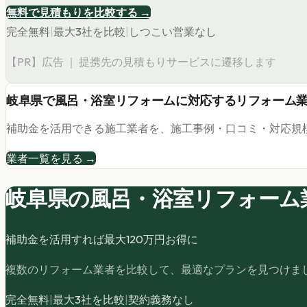
無料で見積もりを比較する →
完全無料
|
最大3社を比較
|
しつこい営業なし
【PR】広告 ｜ 提携先の見積もりサービスに遷移します
岐阜県
で
風呂・浴室リフォーム
に対応するリフォーム
補助金を活用できる施工業者を、施工事例・口コミ・対応規
業者一覧を見る →
岐阜県の
風呂・浴室リフォーム
補助金を活用すれば最大
120
万円お得に
複数のリフォーム業者を比較して、最適なプランを見つけま
完全無料
|
最大3社を比較
|
契約義務なし