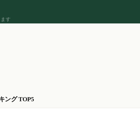
します
ング TOP5