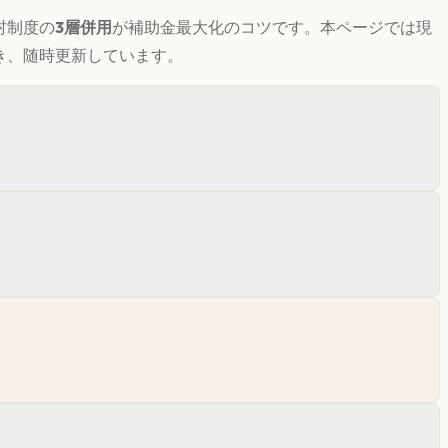
村制度の
3層併用
が補助金最大化のコツです。
本ページでは現
づき、随時更新しています。