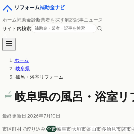
ホーム
補助金診断
業者を探す
解説記事
ニュース
サイト内検索
ホーム
›
岐阜県
›
風呂・浴室リフォーム
岐阜県の
風呂・浴室リ
最終更新日
2026年7月10日
市区町村で絞り込み:
全市
岐阜市
大垣市
高山市
多治見市
関市