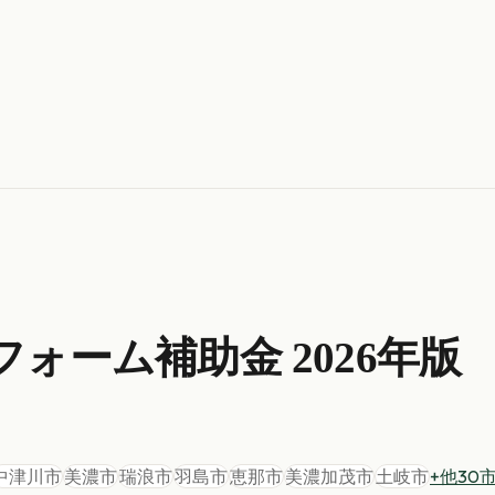
フォーム
補助金 2026年版
中津川市
美濃市
瑞浪市
羽島市
恵那市
美濃加茂市
土岐市
+他
30
市