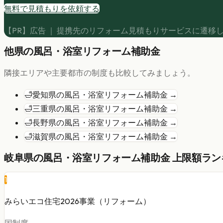
無料で見積もりを依頼する
【PR】広告 ｜ 提携先のリフォーム見積もりサービスに遷移
他県の
風呂・浴室リフォーム
補助金
隣接エリアや主要都市の制度も比較してみましょう。
🛁
愛知県
の
風呂・浴室リフォーム
補助金 →
🛁
三重県
の
風呂・浴室リフォーム
補助金 →
🛁
長野県
の
風呂・浴室リフォーム
補助金 →
🛁
滋賀県
の
風呂・浴室リフォーム
補助金 →
岐阜県
の
風呂・浴室リフォーム
補助金 上限額ランキ
1
みらいエコ住宅2026事業（リフォーム）