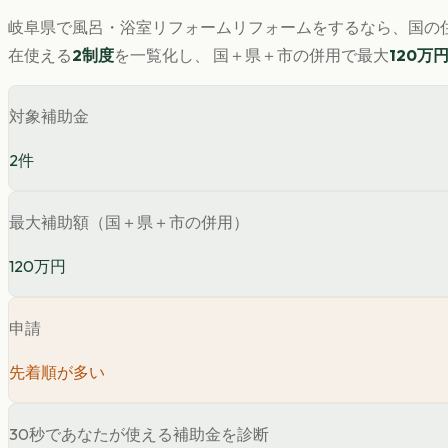
岐阜県
で
風呂・浴室リフォーム
リフォームをするなら、国の住
在使える
2
制度
を一覧化し、 国＋県＋市の併用で最大
120
万
対象補助金
2
件
最大補助額（国＋県＋市の併用）
120万円
申請
先着順が多い
30秒であなたが使える補助金を診断