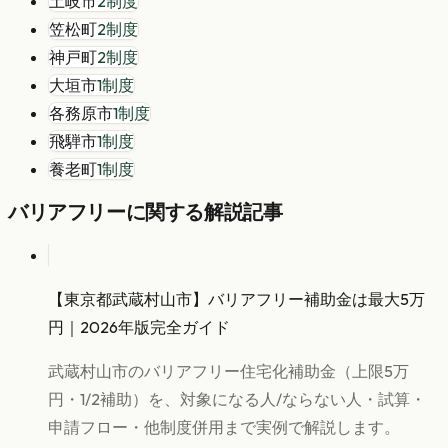
土岐市
2
制度
笠松町
2
制度
神戸町
2
制度
大垣市
1
制度
各務原市
1
制度
飛騨市
1
制度
養老町
1
制度
バリアフリー
に関する解説記事
【東京都武蔵村山市】バリアフリー補助金は最大5万
円｜2026年版完全ガイド
武蔵村山市のバリアフリー住宅化補助金（上限5万
円・1/2補助）を、対象になる人/ならない人・試算・
申請フロー・他制度併用まで実例で解説します。