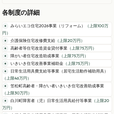
各制度の詳細
みらいエコ住宅2026事業（リフォーム）
（上限
100
万
円）
介護保険住宅改修費支給
（上限
20
万円）
高齢者等住宅改造資金貸付事業
（上限
75
万円）
障がい者住宅改造助成事業
（上限
75
万円）
いきいき住宅改善事業補助金
（上限
75
万円）
日常生活用具費支給等事業（居宅生活動作補助用具）
（上限
46
万円）
笠松町高齢者・障がい者いきいき住宅改善助成事業
（上限
30
万円）
白川町障害者（児）日常生活用具給付等事業
（上限
20
万円）