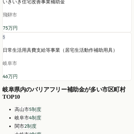
いきいき住宅改善事業補助金
飛騨市
75
万円
5
日常生活用具費支給等事業（居宅生活動作補助用具）
岐阜市
46
万円
岐阜県
内の
バリアフリー
補助金が多い市区町村
TOP10
高山市
5
制度
岐阜市
4
制度
関市
2
制度