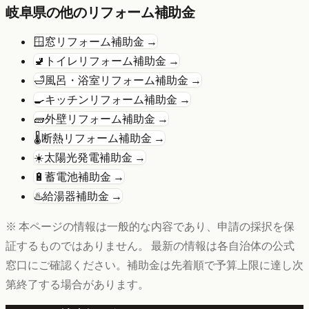
岐阜県
の他のリフォーム補助金
🪟
窓リフォーム
補助金 →
🚽
トイレリフォーム
補助金 →
🛁
風呂・浴室リフォーム
補助金 →
🍳
キッチンリフォーム
補助金 →
🧱
外壁リフォーム
補助金 →
🌡️
断熱リフォーム
補助金 →
☀️
太陽光発電
補助金 →
🔋
蓄電池
補助金 →
♨️
給湯器
補助金 →
※ 本ページの情報は一般的な内容であり、申請の採択を保
証するものではありません。 最新の情報は各自治体の公式
窓口にご確認ください。補助金は先着順で予算上限に達し次
第終了する場合があります。