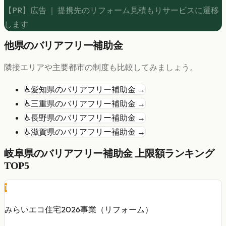
【PR】広告 ｜ 提携先のリフォーム見積もりサービスに遷移
します
他県の
バリアフリー
補助金
隣接エリアや主要都市の制度も比較してみましょう。
♿
愛知県
の
バリアフリー
補助金 →
♿
三重県
の
バリアフリー
補助金 →
♿
長野県
の
バリアフリー
補助金 →
♿
滋賀県
の
バリアフリー
補助金 →
岐阜県
の
バリアフリー
補助金 上限額ランキング
TOP5
1
みらいエコ住宅2026事業（リフォーム）