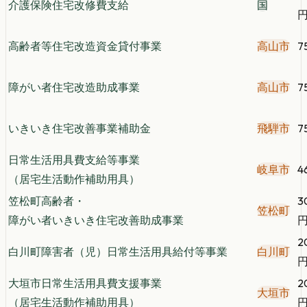
介護保険住宅改修費支給
国
高齢者等住宅改造資金貸付事業
高山市
7
障がい者住宅改造助成事業
高山市
7
いきいき住宅改善事業補助金
飛騨市
7
日常生活用具費支給等事業
岐阜市
4
（居宅生活動作補助用具）
笠松町高齢者・
3
笠松町
障がい者いきいき住宅改善助成事業
2
白川町障害者（児）日常生活用具給付等事業
白川町
大垣市日常生活用具費支援事業
2
大垣市
（居宅生活動作補助用具）