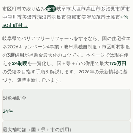
市区町村で絞り込み:
全市
岐阜市
大垣市
高山市
多治見市
関市
中津川市
美濃市
瑞浪市
羽島市
恵那市
美濃加茂市
土岐市
+他
30
市町村 →
岐阜県
で
バリアフリー
リフォームをするなら、国の住宅省エ
ネ2026キャンペーン4事業＋
岐阜県
独自制度＋市区町村制度
の
3層併用
が補助金最大化のコツです。
本ページでは現在使
える
24
制度
を一覧化し、 国＋県＋市の併用で最大
175
万円
の受給を目指す手順を解説します。
2026年の最新情報に基
づき、随時更新しています。
対象補助金
24
件
最大補助額（国＋県＋市の併用）