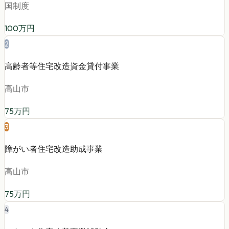
国制度
100
万円
2
高齢者等住宅改造資金貸付事業
高山市
75
万円
3
障がい者住宅改造助成事業
高山市
75
万円
4