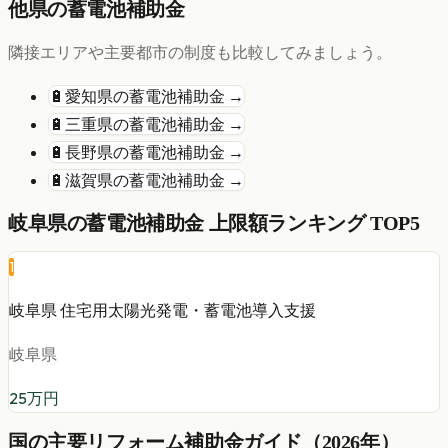
他県の
蓄電池
補助金
隣接エリアや主要都市の制度も比較してみましょう。
🔋
愛知県
の
蓄電池
補助金 →
🔋
三重県
の
蓄電池
補助金 →
🔋
長野県
の
蓄電池
補助金 →
🔋
滋賀県
の
蓄電池
補助金 →
岐阜県
の
蓄電池
補助金 上限額ランキング TOP5
1
岐阜県 住宅用太陽光発電・蓄電池導入支援
岐阜県
25
万円
国の主要リフォーム補助金ガイド（2026年）