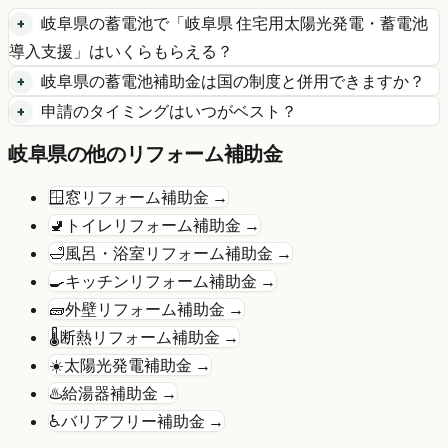
岐阜県
の
蓄電池
で「
岐阜県 住宅用太陽光発電・蓄電池
導入支援
」はいくらもらえる？
岐阜県
の
蓄電池
補助金は国の制度と併用できますか？
申請のタイミングはいつがベスト？
岐阜県
の他のリフォーム補助金
🪟
窓リフォーム
補助金 →
🚽
トイレリフォーム
補助金 →
🛁
風呂・浴室リフォーム
補助金 →
🍳
キッチンリフォーム
補助金 →
🧱
外壁リフォーム
補助金 →
🌡️
断熱リフォーム
補助金 →
☀️
太陽光発電
補助金 →
♨️
給湯器
補助金 →
♿
バリアフリー
補助金 →