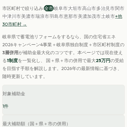
市区町村で絞り込み:
全市
岐阜市
大垣市
高山市
多治見市
関市
中津川市
美濃市
瑞浪市
羽島市
恵那市
美濃加茂市
土岐市
+他
30
市町村 →
岐阜県
で
蓄電池
リフォームをするなら、国の住宅省エネ
2026キャンペーン4事業＋
岐阜県
独自制度＋市区町村制度の
3層併用
が補助金最大化のコツです。
本ページでは現在使え
る
1
制度
を一覧化し、 国＋県＋市の併用で最大
25
万円
の受給
を目指す手順を解説します。
2026年の最新情報に基づき、
随時更新しています。
対象補助金
1
件
最大補助額（国＋県＋市の併用）