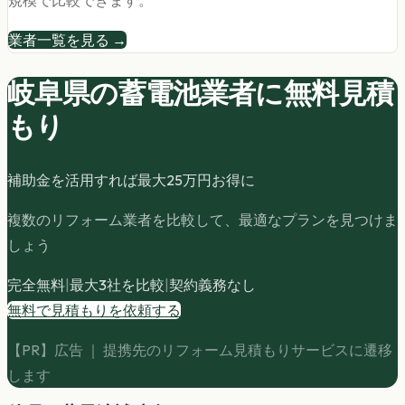
規模で比較できます。
業者一覧を見る →
岐阜県の
蓄電池
業者に無料見積
もり
補助金を活用すれば最大
25
万円お得に
複数のリフォーム業者を比較して、最適なプランを見つけま
しょう
完全無料
|
最大3社を比較
|
契約義務なし
無料で見積もりを依頼する
【PR】広告 ｜ 提携先のリフォーム見積もりサービスに遷移
します