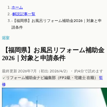
ホーム
›
解説記事一覧
›
【福岡県】お風呂リフォーム補助金2026｜対象と申
請条件
浴室
【福岡県】お風呂リフォーム補助金
2026｜対象と申請条件
最終更新
2026年7月
（初出:
2026/4/2
）
・ 約
4
分で読めます
✓
リフォーム補助金ナビ編集部
（
FP2級・宅建士 在籍
）
|
監
修