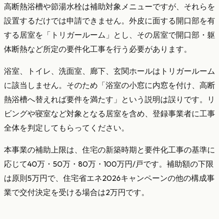
高断熱浴槽や節湯水栓は補助対象メニューですが、それらを
設置するだけでは申請できません。外皮に面する開口部を有
する居室を「トリガールーム」とし、その居室で開口部・躯
体断熱など所定の要件化工事を行う必要があります。
浴室、トイレ、洗面室、廊下、玄関ホールはトリガールーム
に該当しません。そのため「浴室の小窓に内窓を付け、高断
熱浴槽へ替えれば要件を満たす」という説明は誤りです。リ
ビングや寝室など対象となる居室を含め、登録事業者に工事
全体を判定してもらってください。
本事業の補助上限は、住宅の新築時期と要件化工事の基準に
応じて40万・50万・80万・100万円/戸です。補助額の下限
は原則5万円で、住宅省エネ2026キャンペーンの他の構成事
業で交付決定を受ける場合は2万円です。