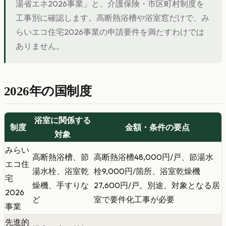
湯省エネ2026事業」と、介護保険・市区町村制度を
工事別に確認します。高断熱浴槽や浴室窓だけで、み
らいエコ住宅2026事業の申請要件を満たすわけでは
ありません。
2026年の国制度
浴室に関係する
制度
金額・条件の要点
対象
みらい
高断熱浴槽、節
高断熱浴槽48,000円/戸、節湯水
エコ住
湯水栓、浴室乾
栓9,000円/箇所、浴室乾燥機
宅
燥機、手すりな
27,600円/戸。別途、対象となる居
2026
ど
室で要件化工事が必要
事業
先進的