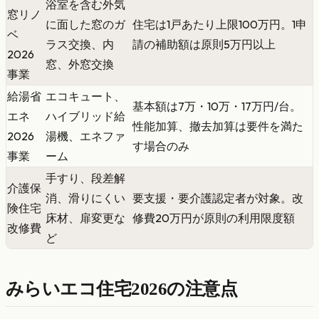
浴室を含む外気
窓リノ
に面した窓のガ
住宅は1戸あたり上限100万円。1申
ベ
ラス交換、内
請の補助額は原則5万円以上
2026
窓、外窓交換
事業
給湯省
エコキュート、
基本額は7万・10万・17万円/台。
エネ
ハイブリッド給
性能加算、撤去加算は要件を満た
2026
湯機、エネファ
す場合のみ
事業
ーム
手すり、段差解
介護保
消、滑りにくい
要支援・要介護認定者が対象。改
険住宅
床材、扉変更な
修費20万円が原則の利用限度額
改修費
ど
みらいエコ住宅2026の注意点