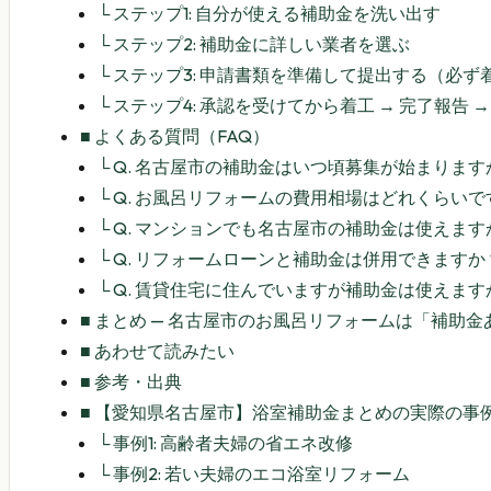
└
ステップ1: 自分が使える補助金を洗い出す
└
ステップ2: 補助金に詳しい業者を選ぶ
└
ステップ3: 申請書類を準備して提出する（必ず
└
ステップ4: 承認を受けてから着工 → 完了報告 →
■
よくある質問（FAQ）
└
Q. 名古屋市の補助金はいつ頃募集が始まります
└
Q. お風呂リフォームの費用相場はどれくらいで
└
Q. マンションでも名古屋市の補助金は使えます
└
Q. リフォームローンと補助金は併用できますか
└
Q. 賃貸住宅に住んでいますが補助金は使えます
■
まとめ — 名古屋市のお風呂リフォームは「補助
■
あわせて読みたい
■
参考・出典
■
【愛知県名古屋市】浴室補助金まとめの実際の事例 
└
事例1: 高齢者夫婦の省エネ改修
└
事例2: 若い夫婦のエコ浴室リフォーム