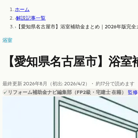
ホーム
›
解説記事一覧
›
【愛知県名古屋市】浴室補助金まとめ｜2026年版完全
浴室
【愛知県名古屋市】浴室補
最終更新
2026年8月
（初出:
2026/4/2
）
・ 約
17
分で読めます
✓
リフォーム補助金ナビ編集部
（
FP2級・宅建士 在籍
）
|
監修