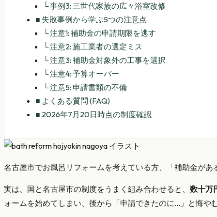
└
事例3: 三世代家族の広々浴室改修
■
失敗事例から学ぶ5つの注意点
└
注意1: 補助金の申請期限を逃す
└
注意2: 施工業者の選定ミス
└
注意3: 補助金対象外の工事を選択
└
注意4: 予算オーバー
└
注意5: 申請書類の不備
■
よくある質問 (FAQ)
■
2026年7月20日時点の制度確認
名古屋市でお風呂リフォームを考えている方、「補助金があ
実は、国と名古屋市の制度をうまく組み合わせると、
数十万
ォームを始めてしまい、後から「申請できたのに…」と悔や