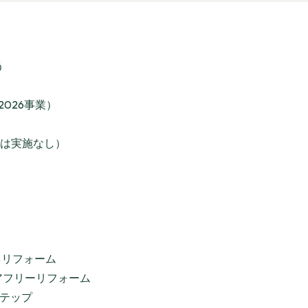
う
026事業）
度は実施なし）
る
ネリフォーム
リアフリーリフォーム
テップ