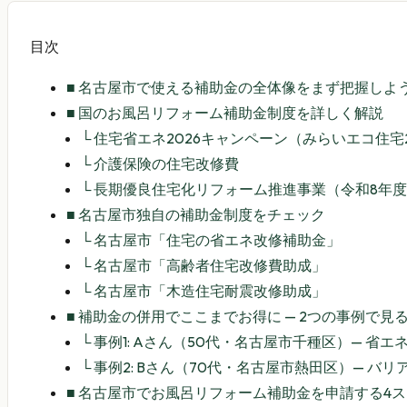
目次
■
名古屋市で使える補助金の全体像をまず把握しよ
■
国のお風呂リフォーム補助金制度を詳しく解説
└
住宅省エネ2026キャンペーン（みらいエコ住宅2
└
介護保険の住宅改修費
└
長期優良住宅化リフォーム推進事業（令和8年
■
名古屋市独自の補助金制度をチェック
└
名古屋市「住宅の省エネ改修補助金」
└
名古屋市「高齢者住宅改修費助成」
└
名古屋市「木造住宅耐震改修助成」
■
補助金の併用でここまでお得に — 2つの事例で見
└
事例1: Aさん（50代・名古屋市千種区）— 省エ
└
事例2: Bさん（70代・名古屋市熱田区）— バ
■
名古屋市でお風呂リフォーム補助金を申請する4ス