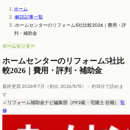
ホーム
›
解説記事一覧
›
ホームセンターのリフォーム5社比較2026｜費用・評
判・補助金
ホームセンター
ホームセンターのリフォーム5社比
較2026｜費用・評判・補助金
最終更新
2026年7月
（初出:
2026/5/15
）
・ 約
13
分で読めま
す
✓
リフォーム補助金ナビ編集部
（
FP2級・宅建士 在籍
）
|
監
修