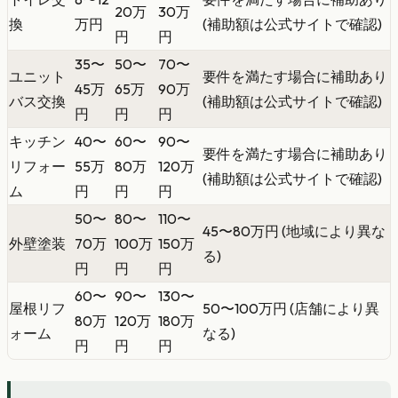
20万
30万
換
万円
(補助額は公式サイトで確認)
円
円
35〜
50〜
70〜
ユニット
要件を満たす場合に補助あり
45万
65万
90万
バス交換
(補助額は公式サイトで確認)
円
円
円
キッチン
40〜
60〜
90〜
要件を満たす場合に補助あり
リフォー
55万
80万
120万
(補助額は公式サイトで確認)
ム
円
円
円
50〜
80〜
110〜
45〜80万円 (地域により異な
外壁塗装
70万
100万
150万
る)
円
円
円
60〜
90〜
130〜
屋根リフ
50〜100万円 (店舗により異
80万
120万
180万
ォーム
なる)
円
円
円