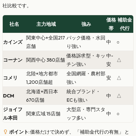
社比較です。
価格
補助金
社名
主力地域
強み
帯
代行
関東中心+全国217
パック価格・水回
カインズ
中
○
店舗
り強い
価格訴求型・キッ
中-
コーナン
関西中心 380店舗
△
チン強い
安
北陸+地方都市
全国網羅・農村部
コメリ
安
△
1,200店舗超
強い
北海道+西日本
統合ブランド・
DCM
中
△
670店舗
ECも強い
ジョイフ
大型店・専門スタ
関東広域 15店舗
中
○
ル本田
ッフ多い
ポイント
: 価格だけで決めず、 「補助金代行の有無」 と