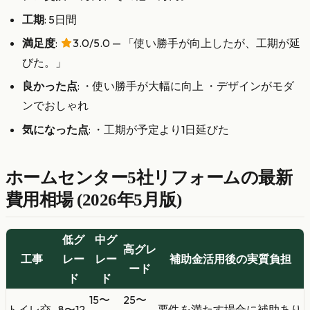
工期
: 5日間
満足度
:
3.0/5.0 — 「使い勝手が向上したが、工期が延
びた。」
良かった点
: ・使い勝手が大幅に向上 ・デザインがモダ
ンでおしゃれ
気になった点
: ・工期が予定より1日延びた
ホームセンター5社リフォームの最新
費用相場 (2026年5月版)
低グ
中グ
高グレ
工事
レー
レー
補助金活用後の実質負担
ード
ド
ド
15〜
25〜
トイレ交
8〜12
要件を満たす場合に補助あり