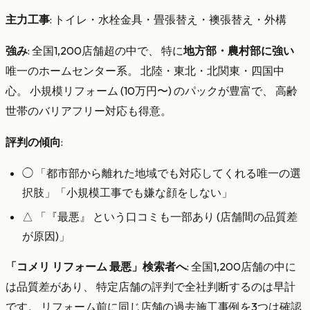
主力工事
: トイレ・水栓金具・畳張替え・襖張替え・外構
強み
: 全国1,200店舗超の中で、 特に
地方部・農村部に強い
唯一のホームセンター系。 北陸・東北・北関東・四国中
心。 小規模リフォーム (10万円〜) のパックが豊富で、 高齢
世帯のバリアフリー対応も得意。
評判の傾向
:
◯ 「都市部から離れた地域でも対応してくれる唯一の選
択肢」「小規模工事でも嫌な顔をしない」
△ 「『最悪』 という口コミも一部あり (店舗間の品質差
が原因)」
「コメリ リフォーム 最悪」検索者へ
: 全国1,200店舗の中に
は品質差があり、 特定店舗の評判で全社判断するのは早計
です。 リフォーム前に同じ店舗の過去施工事例を3つは確認