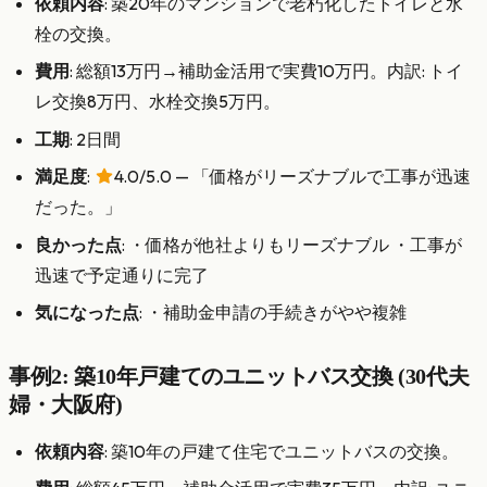
依頼内容
: 築20年のマンションで老朽化したトイレと水
栓の交換。
費用
: 総額13万円→補助金活用で実費10万円。内訳: トイ
レ交換8万円、水栓交換5万円。
工期
: 2日間
満足度
:
4.0/5.0 — 「価格がリーズナブルで工事が迅速
だった。」
良かった点
: ・価格が他社よりもリーズナブル ・工事が
迅速で予定通りに完了
気になった点
: ・補助金申請の手続きがやや複雑
事例2: 築10年戸建てのユニットバス交換 (30代夫
婦・大阪府)
依頼内容
: 築10年の戸建て住宅でユニットバスの交換。