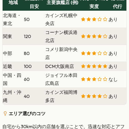
地域
主要旗艦店 (例)
目安
実度
代行
北海道・
カインズ札幌中
50
あり
東北
央店
コーナン横浜港
関東
120
あり
北店
コメリ新潟中央
中部
80
あり
店
近畿
100
DCM大阪南店
あり
中国・四
ジョイフル本田
60
なし
国
広島店
九州・沖
カインズ福岡博
40
あり
縄
多店
エリア選びのコツ
自宅から30km以内の店舗を選ぶことで、迅速な対応とアフ