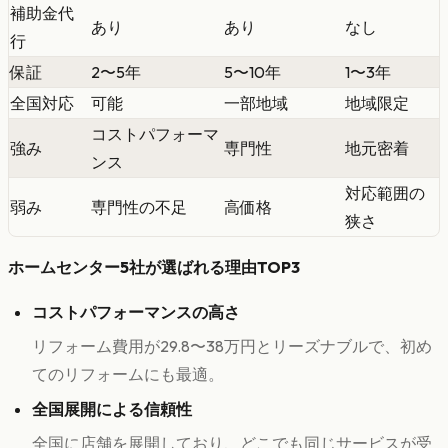
補助金代
あり
あり
なし
行
保証
2〜5年
5〜10年
1〜3年
全国対応
可能
一部地域
地域限定
コストパフォーマ
強み
専門性
地元密着
ンス
対応範囲の
弱み
専門性の不足
高価格
狭さ
ホームセンター5社が選ばれる理由TOP3
コストパフォーマンスの高さ
リフォーム費用が29.8〜38万円とリーズナブルで、初め
てのリフォームにも最適。
全国展開による信頼性
全国に店舗を展開しており、どこでも同じサービスが受