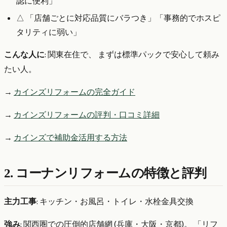
認に便利」
△ 「店舗ごとに対応品質にバラつき」「事務的でホスピ
タリティに弱い」
こんな人に
: 関東在住で、 まずは標準パックで安心して頼み
たい人。
→
カインズリフォームの完全ガイド
→
カインズリフォームの評判・口コミ詳細
→
カインズで補助金活用する方法
2. コーナンリフォームの特徴と評判
主力工事
: キッチン・お風呂・トイレ・水栓金具交換
強み
: 関西圏での圧倒的店舗網 (兵庫・大阪・京都)。 「リフ