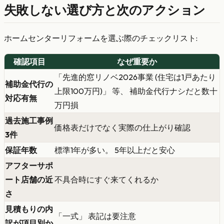
失敗しない選び方と次のアクション
ホームセンターリフォームを選ぶ際のチェックリスト:
確認項目
なぜ重要か
「先進的窓リノベ2026事業 (住宅は1戸あたり
補助金代行の
上限100万円)」 等、 補助金代行ナシだと数十
対応有無
万円損
過去施工事例
価格表だけでなく実際の仕上がり確認
3件
保証年数
標準1年が多い。 5年以上だと安心
アフターサポ
ート店舗の近
不具合時にすぐ来てくれるか
さ
見積もりの内
「一式」 表記は要注意
訳が項目別か