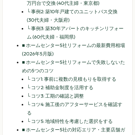
万円台で交換 (40代主婦・東京都)
└
事例2: 築10年戸建てのユニットバス交換
(30代夫婦・大阪府)
└
事例3: 築30年アパートのキッチンリフォー
ム (60代夫婦・福岡県)
■
ホームセンター5社リフォームの最新費用相場
(2026年5月版)
■
ホームセンター5社リフォームで失敗しないた
めの5つのコツ
└
コツ1: 事前に複数の見積もりを取得する
└
コツ2: 補助金制度を活用する
└
コツ3: 工期の確認と調整
└
コツ4: 施工後のアフターサービスを確認す
る
└
コツ5: 地域特性を考慮した選択をする
■
ホームセンター5社の対応エリア・主要店舗ガ