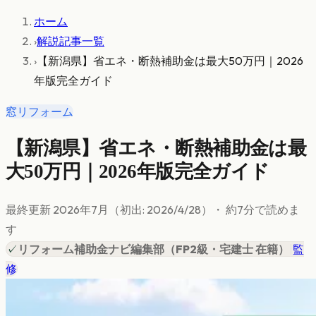
ホーム
›
解説記事一覧
›
【新潟県】省エネ・断熱補助金は最大50万円｜2026
年版完全ガイド
窓リフォーム
【新潟県】省エネ・断熱補助金は最
大50万円｜2026年版完全ガイド
最終更新
2026年7月
（初出:
2026/4/28
）
・ 約
7
分で読めま
す
✓
リフォーム補助金ナビ編集部
（
FP2級・宅建士 在籍
）
|
監
修