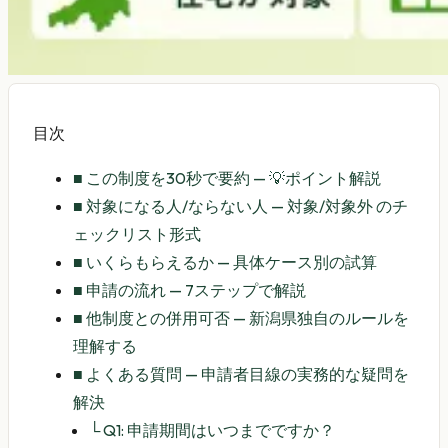
目次
■
この制度を30秒で要約 — 💡ポイント解説
■
対象になる人/ならない人 — 対象/対象外 のチ
ェックリスト形式
■
いくらもらえるか — 具体ケース別の試算
■
申請の流れ — 7ステップで解説
■
他制度との併用可否 — 新潟県独自のルールを
理解する
■
よくある質問 — 申請者目線の実務的な疑問を
解決
└
Q1: 申請期間はいつまでですか？