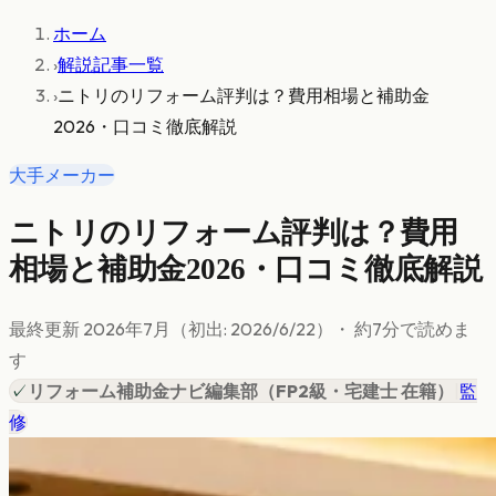
ホーム
›
解説記事一覧
›
ニトリのリフォーム評判は？費用相場と補助金
2026・口コミ徹底解説
大手メーカー
ニトリのリフォーム評判は？費用
相場と補助金2026・口コミ徹底解説
最終更新
2026年7月
（初出:
2026/6/22
）
・ 約
7
分で読めま
す
✓
リフォーム補助金ナビ編集部
（
FP2級・宅建士 在籍
）
|
監
修