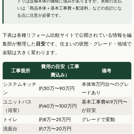
トリは設備本体の価格に強みがありますが、実際の支払
いは「商品本体＋基本工事費＋配送料」などの合計にな
る点に注意が必要です。
下表は各種リフォーム比較サイトで公開されている情報を編
集部が整理した
目安
です。住まいの状態・グレード・地域で
金額は大きく変わります。
費用の目安（工事
工事箇所
備考
費込み）
システムキッチ
本体18万円台〜のグレ
約30万〜90万円
ン
ードあり
ユニットバス
基本工事費41.9万円〜
約40万〜100万円
（浴室）
が目安
トイレ
約8万〜25万円
グレードで変動
洗面台
約7万〜20万円