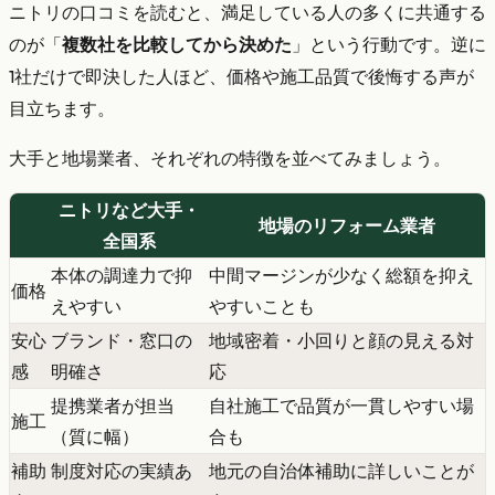
ニトリの口コミを読むと、満足している人の多くに共通する
のが「
複数社を比較してから決めた
」という行動です。逆に
1社だけで即決した人ほど、価格や施工品質で後悔する声が
目立ちます。
大手と地場業者、それぞれの特徴を並べてみましょう。
ニトリなど大手・
地場のリフォーム業者
全国系
本体の調達力で抑
中間マージンが少なく総額を抑え
価格
えやすい
やすいことも
安心
ブランド・窓口の
地域密着・小回りと顔の見える対
感
明確さ
応
提携業者が担当
自社施工で品質が一貫しやすい場
施工
（質に幅）
合も
補助
制度対応の実績あ
地元の自治体補助に詳しいことが