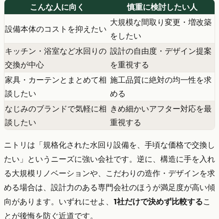
こんな人に向く
慎重に検討したい人
大規模な間取り変更・増改築
設備本体のコストを抑えたい
をしたい
キッチン・浴室など水回りの
設計の自由度・デザイン提案
交換が中心
を重視する
家具・カーテンとまとめて相
施工品質に絶対の均一性を求
談したい
める
なじみのブランドで気軽に相
きめ細かいアフター対応を最
談したい
重視する
ニトリは「規格化された水回り設備を、手頃な価格で交換し
たい」というニーズに強い会社です。逆に、構造に手を入れ
る大規模リノベーションや、こだわりの造作・デザインを求
める場合は、設計力のある専門会社のほうが満足度が高い傾
向があります。いずれにせよ、
1社だけで決めず比較する
こ
とが後悔を防ぐ近道です。