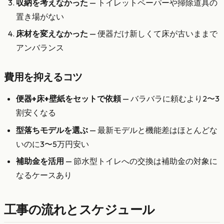
収納を考えなかった
— トイレットペーパーや掃除道具の
置き場がない
床材を変えなかった
— 便器だけ新しくて床が古いままで
アンバランス
費用を抑えるコツ
便器+床+壁紙をセットで依頼
— バラバラに頼むより2〜3
割安くなる
型落ちモデルを選ぶ
— 最新モデルと機能差はほとんどな
いのに3〜5万円安い
補助金を活用
— 節水型トイレへの交換は補助金の対象に
なるケースあり
工事の流れとスケジュール