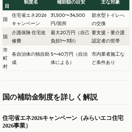
制度名
補助額の目安
主な対象
目
住宅省エネ2026
31,500〜34,500
節水型トイレへ
国
キャンペーン
円/箇所
の交換
介護保険 住宅改
最大20万円（自己
要支援・要介護
国
修費
負担1〜3割）
認定者の世帯
市
各自治体の独自助
5〜40万円（自治
市内業者施工な
町
成
体による）
ど条件あり
村
国の補助金制度を詳しく解説
住宅省エネ2026キャンペーン（みらいエコ住宅
2026事業）