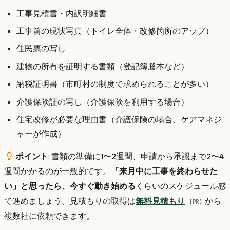
工事見積書・内訳明細書
工事前の現状写真（トイレ全体・改修箇所のアップ）
住民票の写し
建物の所有を証明する書類（登記簿謄本など）
納税証明書（市町村の制度で求められることが多い）
介護保険証の写し（介護保険を利用する場合）
住宅改修が必要な理由書（介護保険の場合、ケアマネジ
ャーが作成）
ポイント
: 書類の準備に1〜2週間、申請から承認まで2〜4
週間かかるのが一般的です。
「来月中に工事を終わらせた
い」と思ったら、今すぐ動き始める
くらいのスケジュール感
で進めましょう。見積もりの取得は
無料見積もり
から
【PR】
複数社に依頼できます。