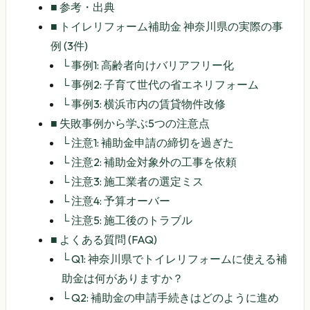
■
参考・出典
■
トイレリフォーム補助金 神奈川県の実際の事
例 (3件)
└
事例1: 高齢者向けバリアフリー化
└
事例2: 子育て世代の省エネリフォーム
└
事例3: 横浜市内の賃貸物件改修
■
失敗事例から学ぶ5つの注意点
└
注意1: 補助金申請の締切を過ぎた
└
注意2: 補助金対象外の工事を依頼
└
注意3: 施工業者の選定ミス
└
注意4: 予算オーバー
└
注意5: 施工後のトラブル
■
よくある質問 (FAQ)
└
Q1: 神奈川県でトイレリフォームに使える補
助金は何がありますか？
└
Q2: 補助金の申請手続きはどのように進め