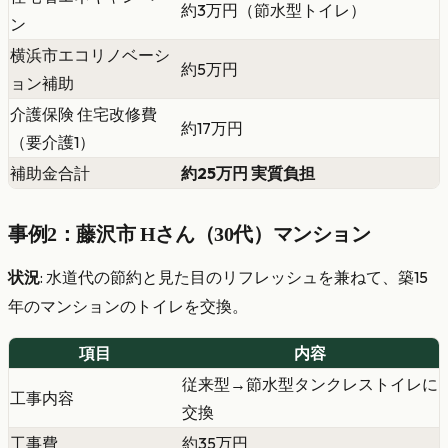
約3万円（節水型トイレ）
ン
横浜市エコリノベーシ
約5万円
ョン補助
介護保険 住宅改修費
約17万円
（要介護1）
補助金合計
約25万円 実質負担
事例2：藤沢市 Hさん（30代）マンション
状況
: 水道代の節約と見た目のリフレッシュを兼ねて、築15
年のマンションのトイレを交換。
項目
内容
従来型→節水型タンクレストイレに
工事内容
交換
工事費
約35万円