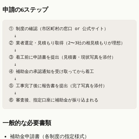
申請の6ステップ
① 制度の確認（市区町村の窓口 or 公式サイト）

  ↓

② 業者選定・見積もり取得（2〜3社の相見積もりが理想）

  ↓

③ 着工前に申請書を提出（見積書・現状写真を添付）

  ↓

④ 補助金の承認通知を受け取ってから着工

  ↓

⑤ 工事完了後に報告書を提出（完了写真を添付）

  ↓

⑥ 審査後、指定口座に補助金が振り込まれる
一般的な必要書類
補助金申請書（各制度の指定様式）