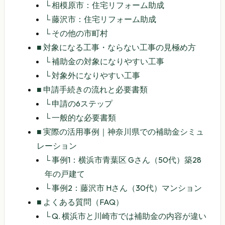
└
相模原市：住宅リフォーム助成
└
藤沢市：住宅リフォーム助成
└
その他の市町村
■
対象になる工事・ならない工事の見極め方
└
補助金の対象になりやすい工事
└
対象外になりやすい工事
■
申請手続きの流れと必要書類
└
申請の6ステップ
└
一般的な必要書類
■
実際の活用事例｜神奈川県での補助金シミュ
レーション
└
事例1：横浜市青葉区 Gさん（50代）築28
年の戸建て
└
事例2：藤沢市 Hさん（30代）マンション
■
よくある質問（FAQ）
└
Q. 横浜市と川崎市では補助金の内容が違い