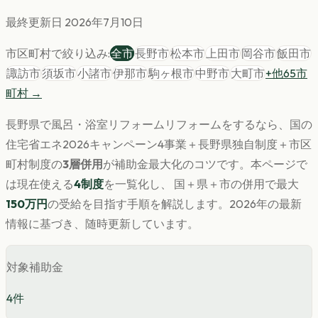
最終更新日
2026年7月10日
市区町村で絞り込み:
全市
長野市
松本市
上田市
岡谷市
飯田市
諏訪市
須坂市
小諸市
伊那市
駒ヶ根市
中野市
大町市
+他
65
市
町村 →
長野県
で
風呂・浴室リフォーム
リフォームをするなら、国の
住宅省エネ2026キャンペーン4事業＋
長野県
独自制度＋市区
町村制度の
3層併用
が補助金最大化のコツです。
本ページで
は現在使える
4
制度
を一覧化し、 国＋県＋市の併用で最大
150
万円
の受給を目指す手順を解説します。
2026年の最新
情報に基づき、随時更新しています。
対象補助金
4
件