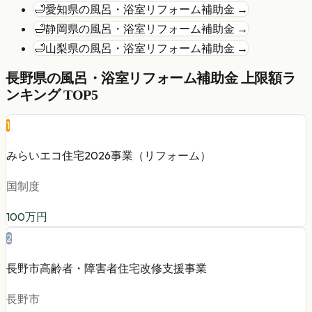
🛁
愛知県
の
風呂・浴室リフォーム
補助金 →
🛁
静岡県
の
風呂・浴室リフォーム
補助金 →
🛁
山梨県
の
風呂・浴室リフォーム
補助金 →
長野県
の
風呂・浴室リフォーム
補助金 上限額ラ
ンキング TOP5
1
みらいエコ住宅2026事業（リフォーム）
国制度
100
万円
2
長野市高齢者・障害者住宅改修支援事業
長野市