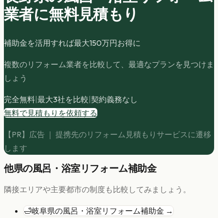
業者に無料見積もり
補助金を活用すれば最大
150
万円お得に
複数のリフォーム業者を比較して、最適なプランを見つけま
しょう
完全無料
|
最大3社を比較
|
契約義務なし
無料で見積もりを依頼する
【PR】広告 ｜ 提携先のリフォーム見積もりサービスに遷移
します
他県の
風呂・浴室リフォーム
補助金
隣接エリアや主要都市の制度も比較してみましょう。
🛁
岐阜県
の
風呂・浴室リフォーム
補助金 →