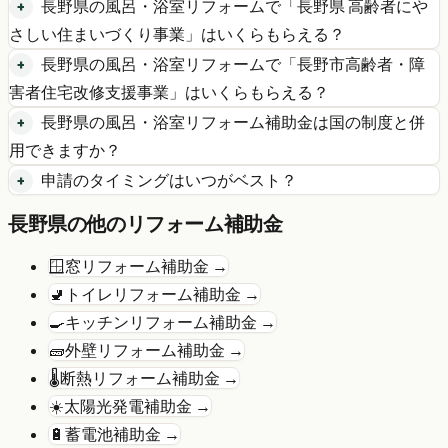
長野県
の
風呂・浴室リフォーム
で「
長野県 高齢者にや
さしい住まいづくり事業
」はいくらもらえる？
長野県
の
風呂・浴室リフォーム
で「
長野市高齢者・障
害者住宅改修支援事業
」はいくらもらえる？
長野県
の
風呂・浴室リフォーム
補助金は国の制度と併
用できますか？
申請のタイミングはいつがベスト？
長野県
の他のリフォーム補助金
🪟
窓リフォーム
補助金 →
🚽
トイレリフォーム
補助金 →
🍳
キッチンリフォーム
補助金 →
🧱
外壁リフォーム
補助金 →
🌡️
断熱リフォーム
補助金 →
☀️
太陽光発電
補助金 →
🔋
蓄電池
補助金 →