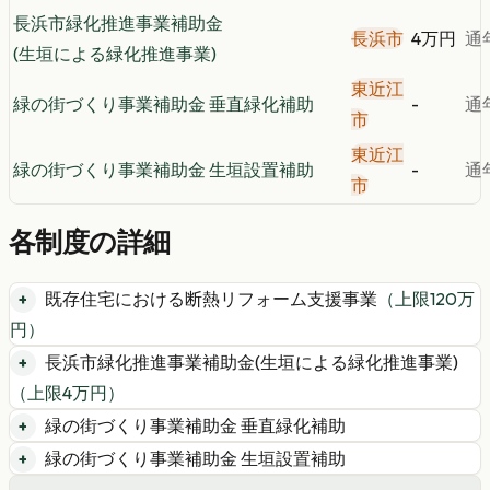
長浜市緑化推進事業補助金
長浜市
4万円
通
(生垣による緑化推進事業)
東近江
緑の街づくり事業補助金 垂直緑化補助
-
通
市
東近江
緑の街づくり事業補助金 生垣設置補助
-
通
市
各制度の詳細
既存住宅における断熱リフォーム支援事業
（上限
120
万
円）
長浜市緑化推進事業補助金(生垣による緑化推進事業)
（上限
4
万円）
緑の街づくり事業補助金 垂直緑化補助
緑の街づくり事業補助金 生垣設置補助