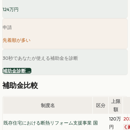
124万円
申請
先着順が多い
30秒であなたが使える補助金を診断
補助金診断 →
補助金比較
上限
制度名
区分
額
120万
20
既存住宅における断熱リフォーム支援事業
国
円
く