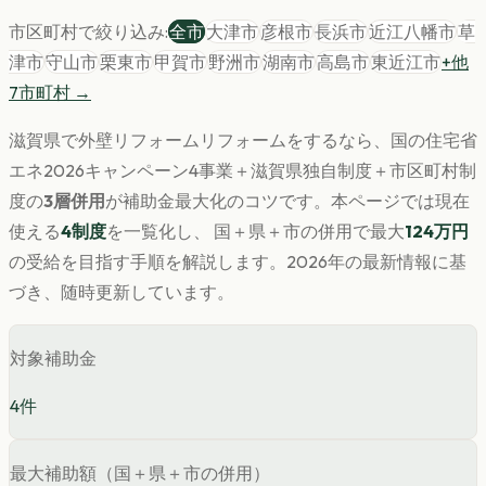
市区町村で絞り込み:
全市
大津市
彦根市
長浜市
近江八幡市
草
津市
守山市
栗東市
甲賀市
野洲市
湖南市
高島市
東近江市
+他
7
市町村 →
滋賀県
で
外壁リフォーム
リフォームをするなら、国の住宅省
エネ2026キャンペーン4事業＋
滋賀県
独自制度＋市区町村制
度の
3層併用
が補助金最大化のコツです。
本ページでは現在
使える
4
制度
を一覧化し、 国＋県＋市の併用で最大
124
万円
の受給を目指す手順を解説します。
2026年の最新情報に基
づき、随時更新しています。
対象補助金
4
件
最大補助額（国＋県＋市の併用）