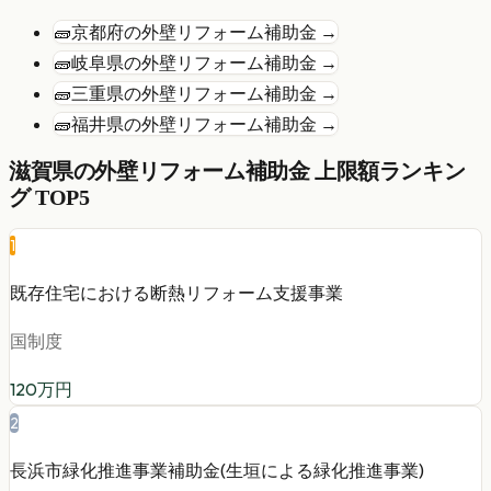
🧱
京都府
の
外壁リフォーム
補助金 →
🧱
岐阜県
の
外壁リフォーム
補助金 →
🧱
三重県
の
外壁リフォーム
補助金 →
🧱
福井県
の
外壁リフォーム
補助金 →
滋賀県
の
外壁リフォーム
補助金 上限額ランキン
グ TOP5
1
既存住宅における断熱リフォーム支援事業
国制度
120
万円
2
長浜市緑化推進事業補助金(生垣による緑化推進事業)