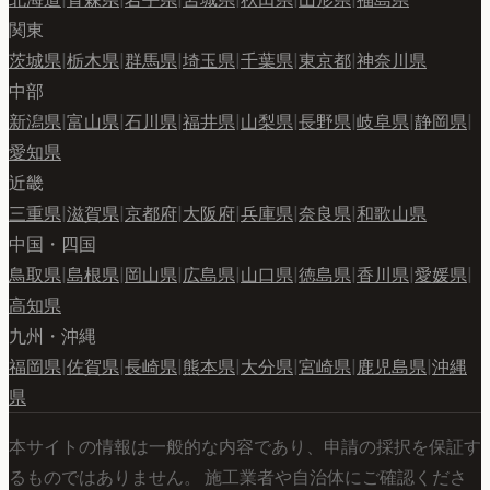
関東
茨城県
|
栃木県
|
群馬県
|
埼玉県
|
千葉県
|
東京都
|
神奈川県
中部
新潟県
|
富山県
|
石川県
|
福井県
|
山梨県
|
長野県
|
岐阜県
|
静岡県
|
愛知県
近畿
三重県
|
滋賀県
|
京都府
|
大阪府
|
兵庫県
|
奈良県
|
和歌山県
中国・四国
鳥取県
|
島根県
|
岡山県
|
広島県
|
山口県
|
徳島県
|
香川県
|
愛媛県
|
高知県
九州・沖縄
福岡県
|
佐賀県
|
長崎県
|
熊本県
|
大分県
|
宮崎県
|
鹿児島県
|
沖縄
県
本サイトの情報は一般的な内容であり、申請の採択を保証す
るものではありません。 施工業者や自治体にご確認くださ