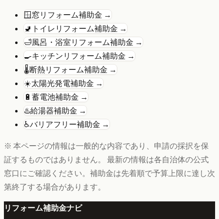
🪟
窓リフォーム
補助金 →
🚽
トイレリフォーム
補助金 →
🛁
風呂・浴室リフォーム
補助金 →
🍳
キッチンリフォーム
補助金 →
🌡️
断熱リフォーム
補助金 →
☀️
太陽光発電
補助金 →
🔋
蓄電池
補助金 →
♨️
給湯器
補助金 →
♿
バリアフリー
補助金 →
※ 本ページの情報は一般的な内容であり、申請の採択を保
証するものではありません。 最新の情報は各自治体の公式
窓口にご確認ください。補助金は先着順で予算上限に達し次
第終了する場合があります。
リフォーム補助金ナビ