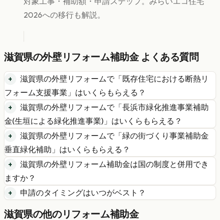
対象工事・補助額・申請ステップ。みらいエコ住宅
2026への移行も解説。
滋賀県
の
外壁リフォーム
補助金 よくある質問
滋賀県
の
外壁リフォーム
で「
既存住宅における断熱リ
フォーム支援事業
」はいくらもらえる？
滋賀県
の
外壁リフォーム
で「
長浜市緑化推進事業補助
金(生垣による緑化推進事業)
」はいくらもらえる？
滋賀県
の
外壁リフォーム
で「
緑の街づくり事業補助金
垂直緑化補助
」はいくらもらえる？
滋賀県
の
外壁リフォーム
補助金は国の制度と併用でき
ますか？
申請のタイミングはいつがベスト？
滋賀県
の他のリフォーム補助金