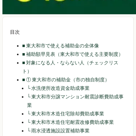
目次
■
東大和市で使える補助金の全体像
■
補助額早見表（東大和市で使える主要制度）
■
対象になる人・ならない人（チェックリス
ト）
■
① 東大和市の補助金（市の独自制度）
└
水洗便所改造資金助成事業
└
東大和市分譲マンション耐震診断費助成事
業
└
東大和市木造住宅除却費助成事業
└
東大和市木造住宅耐震改修費助成事業
└
雨水浸透施設設置補助事業