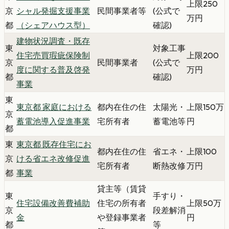
上限250
京
シャル発掘支援事業
民間事業者等
(公式で
万円
都
（シェアハウス型）
確認)
建物状況調査・既存
東
対象工事
住宅売買瑕疵保険制
上限200
京
民間事業者
(公式で
度に関する普及啓発
万円
都
確認)
事業
東
東京都 家庭における
都内在住の住
太陽光・
上限150万
京
蓄電池導入促進事業
宅所有者
蓄電池等
円
都
東
東京都 既存住宅にお
都内在住の住
省エネ・
上限100
京
ける省エネ改修促進
宅所有者
断熱改修
万円
都
事業
貸主等（賃貸
東
手すり・
住宅設備改善費補助
住宅の所有者
上限50万
京
段差解消
金
や登録事業者
円
都
等