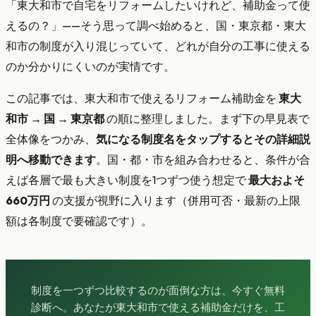
「東大和市で自宅をリフォームしたいけれど、補助金って使
えるの？」——そう思って調べ始めると、国・東京都・東大
和市の制度が入り混じっていて、どれが自分の工事に使える
のか分かりにくいのが実情です。
この記事では、東大和市で使えるリフォーム補助金を
東大
和市 → 国 → 東京都
の順に整理しました。まず下の早見表で
全体像をつかみ、
気になる制度名をタップするとその詳細説
明へ移動できます
。国・都・市を組み合わせると、条件が合
えば各層で最も大きい制度を1つずつ使う想定で
最大およそ
660万円
の支援が視野に入ります（併用可否・最新の上限
額は各制度で要確認です）。
制度を一つずつ比較するのが面倒な方は、今すぐ無料
診断へ。あなたが東大和市で使える補助金だけを、工