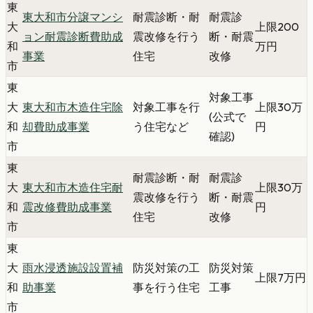
東
東大和市分譲マンシ
耐震診断・耐
耐震診
大
上限200
ョン耐震診断費助成
震改修を行う
断・耐震
和
万円
事業
住宅
改修
市
東
対象工事
大
東大和市木造住宅除
対象工事を行
上限30万
(公式で
和
却費助成事業
う住宅など
円
確認)
市
東
耐震診断・耐
耐震診
大
東大和市木造住宅耐
上限30万
震改修を行う
断・耐震
和
震改修費助成事業
円
住宅
改修
市
東
大
雨水浸透施設設置補
防災対策の工
防災対策
上限7万円
和
助事業
事を行う住宅
工事
市