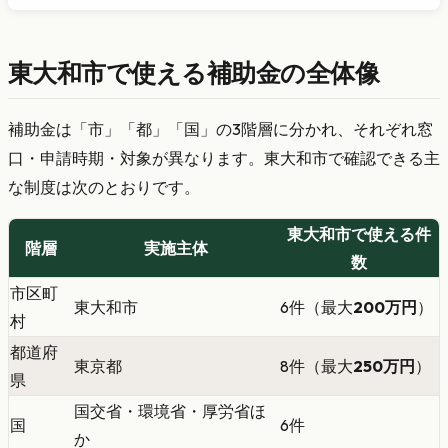
東大和市で使える補助金の全体像
補助金は「市」「都」「国」の3階層に分かれ、それぞれ窓
口・申請時期・対象が異なります。東大和市で確認できる主
な制度は次のとおりです。
東大和市で使える件
階層
実施主体
数
市区町
東大和市
6件（最大
200万円
）
村
都道府
東京都
8件（最大
250万円
）
県
国交省・環境省・厚労省ほ
国
6件
か