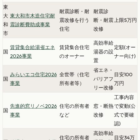
東
耐震診断・耐
耐震診
大
東大和市木造住宅耐
震改修を行う
断・耐震
上限5万円
和
震診断費助成事業
住宅
改修
市
高効率給
賃貸集合給湯省エネ
賃貸集合住宅
定額(オー
国
湯器の設
2026事業
のオーナー
ナー向け)
置
省エネ・
みらいエコ住宅2026
全世帯（住宅
目安100
国
バリアフ
事業
所有者等）
万円
リー改修
工事内容
先進的窓リノベ2026
住宅の所有者
窓・断熱
で変動(公
国
事業
など
改修
式で要確
認)
高効率給
住宅の所有者
目安34万