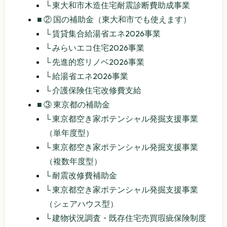
└
東大和市木造住宅耐震診断費助成事業
■
② 国の補助金（東大和市でも使えます）
└
賃貸集合給湯省エネ2026事業
└
みらいエコ住宅2026事業
└
先進的窓リノベ2026事業
└
給湯省エネ2026事業
└
介護保険住宅改修費支給
■
③ 東京都の補助金
└
東京都空き家ポテンシャル発掘支援事業
（単年度型）
└
東京都空き家ポテンシャル発掘支援事業
（複数年度型）
└
耐震改修費補助金
└
東京都空き家ポテンシャル発掘支援事業
（シェアハウス型）
└
建物状況調査・既存住宅売買瑕疵保険制度