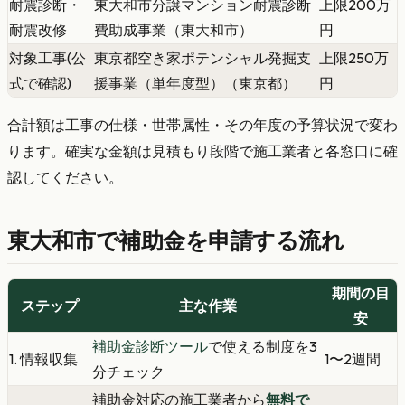
耐震診断・
東大和市分譲マンション耐震診断
上限200万
耐震改修
費助成事業（東大和市）
円
対象工事(公
東京都空き家ポテンシャル発掘支
上限250万
式で確認)
援事業（単年度型）（東京都）
円
合計額は工事の仕様・世帯属性・その年度の予算状況で変わ
ります。確実な金額は見積もり段階で施工業者と各窓口に確
認してください。
東大和市で補助金を申請する流れ
期間の目
ステップ
主な作業
安
補助金診断ツール
で使える制度を3
1. 情報収集
1〜2週間
分チェック
補助金対応の施工業者から
無料で