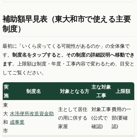
補助額早見表（東大和市で使える主要
制度）
最初に「いくら戻ってくる可能性があるのか」の全体像で
す。
制度名をタップすると、その制度の詳細説明へ移動でき
ます
。上限額は制度・年度・工事内容で変わるため、目安と
してご覧ください。
実
主な対象
制度名
対象となる方
上限額
施
工事
東
主として居住
対象工事
費用の一
大
水洗便所改造資金助
の用に供する
(公式で
部(要確
和
成事業
家屋
確認)
認)
市