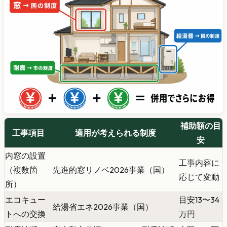
補助額の目
工事項目
適用が考えられる制度
安
内窓の設置
工事内容に
（複数箇
先進的窓リノベ2026事業（国）
応じて変動
所）
エコキュー
目安13〜34
給湯省エネ2026事業（国）
トへの交換
万円