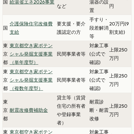
国
給湯省エネ2026事業
湯器の設
など
円
置
手すり・
介護保険住宅改修費
要支援・要介
20万円(9
国
段差解消
支給
護認定の方
割支給)
等
東
東京都空き家ポテン
対象工事
上限250
京
シャル発掘支援事業
民間事業者等
(公式で
万円
都
（単年度型）
確認)
東
東京都空き家ポテン
対象工事
上限250
京
シャル発掘支援事業
民間事業者等
(公式で
万円
都
（複数年度型）
確認)
貸主等（賃貸
東
耐震診
住宅の所有者
上限250
京
耐震改修費補助金
断・耐震
や登録事業
万円
都
改修
者）
東
東京都空き家ポテン
対象工事