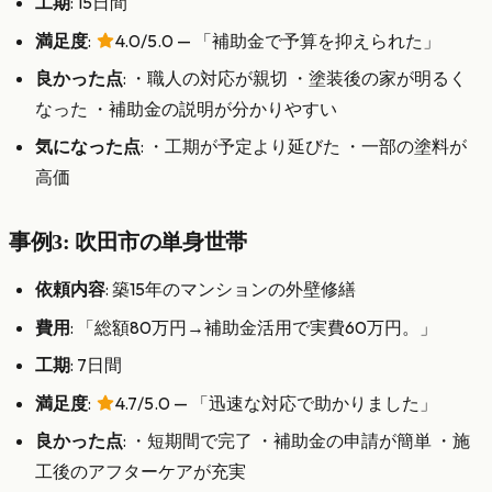
工期
: 15日間
満足度
:
4.0/5.0 — 「補助金で予算を抑えられた」
良かった点
: ・職人の対応が親切 ・塗装後の家が明るく
なった ・補助金の説明が分かりやすい
気になった点
: ・工期が予定より延びた ・一部の塗料が
高価
事例3: 吹田市の単身世帯
依頼内容
: 築15年のマンションの外壁修繕
費用
: 「総額80万円→補助金活用で実費60万円。」
工期
: 7日間
満足度
:
4.7/5.0 — 「迅速な対応で助かりました」
良かった点
: ・短期間で完了 ・補助金の申請が簡単 ・施
工後のアフターケアが充実