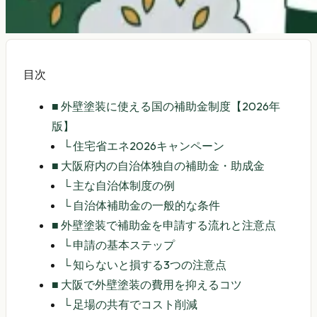
目次
■
外壁塗装に使える国の補助金制度【2026年
版】
└
住宅省エネ2026キャンペーン
■
大阪府内の自治体独自の補助金・助成金
└
主な自治体制度の例
└
自治体補助金の一般的な条件
■
外壁塗装で補助金を申請する流れと注意点
└
申請の基本ステップ
└
知らないと損する3つの注意点
■
大阪で外壁塗装の費用を抑えるコツ
└
足場の共有でコスト削減