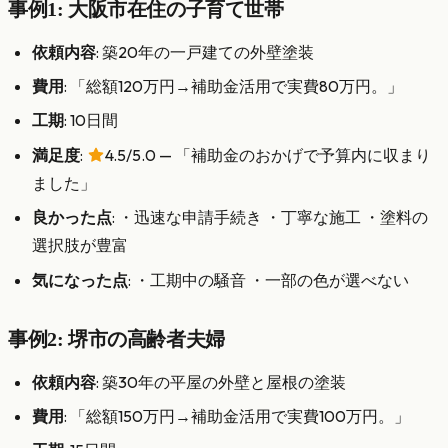
事例1: 大阪市在住の子育て世帯
依頼内容
: 築20年の一戸建ての外壁塗装
費用
: 「総額120万円→補助金活用で実費80万円。」
工期
: 10日間
満足度
:
4.5/5.0 — 「補助金のおかげで予算内に収まり
ました」
良かった点
: ・迅速な申請手続き ・丁寧な施工 ・塗料の
選択肢が豊富
気になった点
: ・工期中の騒音 ・一部の色が選べない
事例2: 堺市の高齢者夫婦
依頼内容
: 築30年の平屋の外壁と屋根の塗装
費用
: 「総額150万円→補助金活用で実費100万円。」