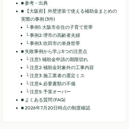
■
参考・出典
■
【大阪府】外壁塗装で使える補助金まとめの
実際の事例 (3件)
└
事例1: 大阪市在住の子育て世帯
└
事例2: 堺市の高齢者夫婦
└
事例3: 吹田市の単身世帯
■
失敗事例から学ぶ5つの注意点
└
注意1: 補助金申請の期限切れ
└
注意2: 補助金対象外の工事内容
└
注意3: 施工業者の選定ミス
└
注意4: 必要書類の不備
└
注意5: 予算オーバー
■
よくある質問 (FAQ)
■
2026年7月20日時点の制度確認