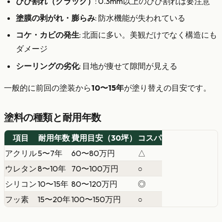
ひび割れ（クラック）
: 0.3mm以上のひび割れは要注意
塗膜の剥がれ・膨らみ
: 防水機能が失われている
コケ・カビの発生
: 北面に多い。美観だけでなく構造にも
ダメージ
シーリングの劣化
: 目地が痩せて隙間が見える
一般的に前回の塗装から
10〜15年
が塗り替えの目安です。
塗料の種類と耐用年数
項目
耐用年数
費用目安（30坪）
コスパ
アクリル
5〜7年
60〜80万円
△
ウレタン
8〜10年
70〜100万円
○
シリコン
10〜15年
80〜120万円
◎
フッ素
15〜20年
100〜150万円
○