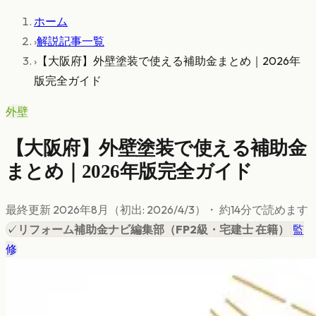
ホーム
›
解説記事一覧
›
【大阪府】外壁塗装で使える補助金まとめ｜2026年
版完全ガイド
外壁
【大阪府】外壁塗装で使える補助金
まとめ｜2026年版完全ガイド
最終更新
2026年8月
（初出:
2026/4/3
）
・ 約
14
分で読めます
✓
リフォーム補助金ナビ編集部
（
FP2級・宅建士 在籍
）
|
監
修