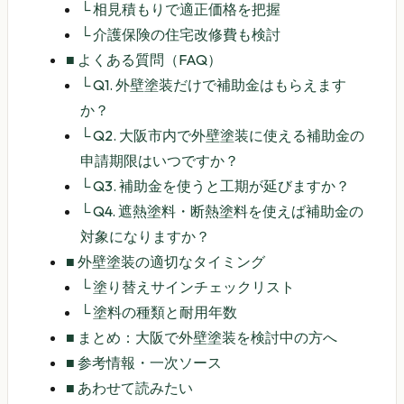
└
相見積もりで適正価格を把握
└
介護保険の住宅改修費も検討
■
よくある質問（FAQ）
└
Q1. 外壁塗装だけで補助金はもらえます
か？
└
Q2. 大阪市内で外壁塗装に使える補助金の
申請期限はいつですか？
└
Q3. 補助金を使うと工期が延びますか？
└
Q4. 遮熱塗料・断熱塗料を使えば補助金の
対象になりますか？
■
外壁塗装の適切なタイミング
└
塗り替えサインチェックリスト
└
塗料の種類と耐用年数
■
まとめ：大阪で外壁塗装を検討中の方へ
■
参考情報・一次ソース
■
あわせて読みたい