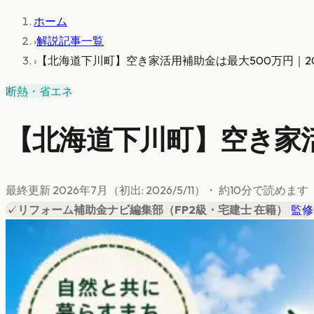
ホーム
›
解説記事一覧
›
【北海道下川町】空き家活用補助金は最大500万円｜2
断熱・省エネ
【北海道下川町】空き家活
最終更新
2026年7月
（初出:
2026/5/11
）
・ 約
10
分で読めます
✓
リフォーム補助金ナビ編集部
（
FP2級・宅建士 在籍
）
|
監修