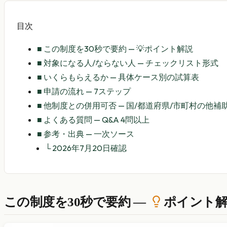
目次
■
この制度を30秒で要約 — 💡ポイント解説
■
対象になる人/ならない人 — チェックリスト形式
■
いくらもらえるか — 具体ケース別の試算表
■
申請の流れ — 7ステップ
■
他制度との併用可否 — 国/都道府県/市町村の他
■
よくある質問 — Q&A 4問以上
■
参考・出典 — 一次ソース
└
2026年7月20日確認
この制度を30秒で要約 —
ポイント