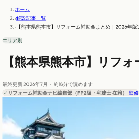
ホーム
›
解説記事一覧
›
【熊本県熊本市】リフォーム補助金まとめ｜2026年版
エリア別
【熊本県熊本市】リフォー
最終更新
2026年7月
・ 約
18
分で読めます
✓
リフォーム補助金ナビ編集部
（
FP2級・宅建士 在籍
）
|
監修