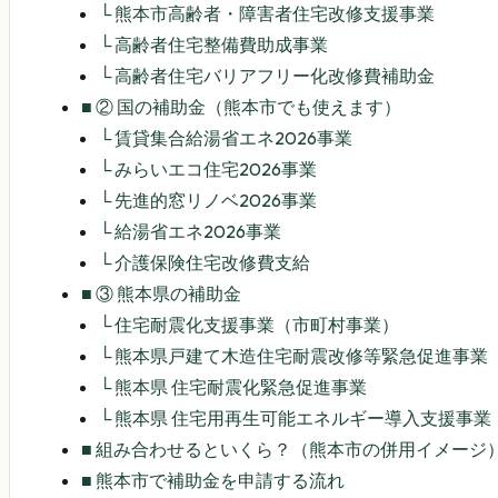
└
熊本市高齢者・障害者住宅改修支援事業
└
高齢者住宅整備費助成事業
└
高齢者住宅バリアフリー化改修費補助金
■
② 国の補助金（熊本市でも使えます）
└
賃貸集合給湯省エネ2026事業
└
みらいエコ住宅2026事業
└
先進的窓リノベ2026事業
└
給湯省エネ2026事業
└
介護保険住宅改修費支給
■
③ 熊本県の補助金
└
住宅耐震化支援事業（市町村事業）
└
熊本県戸建て木造住宅耐震改修等緊急促進事業（
└
熊本県 住宅耐震化緊急促進事業
└
熊本県 住宅用再生可能エネルギー導入支援事業
■
組み合わせるといくら？（熊本市の併用イメージ
■
熊本市で補助金を申請する流れ