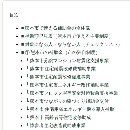
目次
■
熊本市で使える補助金の全体像
■
補助額早見表（熊本市で使える主要制度）
■
対象になる人・ならない人（チェックリスト）
■
① 熊本市の補助金（市の独自制度）
└
熊本市分譲マンション耐震化支援事業
└
熊本市 住宅耐震改修費補助事業
└
熊本市住宅耐震改修促進事業
└
熊本市住宅省エネルギー改修補助事業
└
熊本市ブロック塀等安全対策緊急支援事業
└
熊本市つながりの森づくり補助金交付
└
熊本市 住宅用省エネルギー機器導入補助
└
熊本市 高齢者等住宅改修助成
└
障害者住宅改造費助成事業