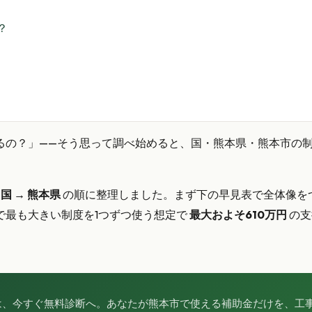
？
るの？」——そう思って調べ始めると、国・熊本県・熊本市の
 国 → 熊本県
の順に整理しました。まず下の早見表で全体像を
で最も大きい制度を1つずつ使う想定で
最大およそ610万円
の支
は、今すぐ無料診断へ。あなたが熊本市で使える補助金だけを、工事