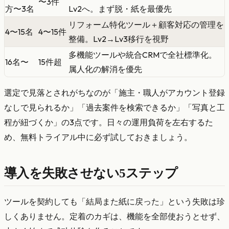
〜3件
方〜3名
Lv2へ。まず脱・紙を最優先
リフォーム特化ツール＋顧客対応の管理を
4〜15名
4〜15件
整備。Lv2→Lv3移行を視野
多機能ツールや統合CRMで全社標準化。
16名〜
15件超
属人化の解消を優先
選定で見落とされがちなのが「施主・職人がアカウント登録
なしで見られるか」「過去案件を検索できるか」「写真と工
程が紐づくか」の3点です。日々の運用負荷を左右するた
め、無料トライアル中に必ず試しておきましょう。
導入を失敗させない5ステップ
ツールを契約しても「結局また紙に戻った」という失敗は珍
しくありません。定着のカギは、機能を全部使おうとせず、