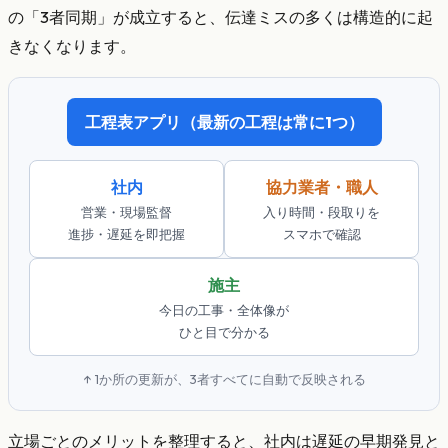
の「3者同期」が成立すると、伝達ミスの多くは構造的に起
きなくなります。
工程表アプリ（最新の工程は常に1つ）
社内
協力業者・職人
営業・現場監督
入り時間・段取りを
進捗・遅延を即把握
スマホで確認
施主
今日の工事・全体像が
ひと目で分かる
↑ 1か所の更新が、3者すべてに自動で反映される
立場ごとのメリットを整理すると、社内は遅延の早期発見と