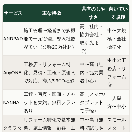
共有のしや
向いてい
サービス
主な特徴
すさ
る規模
高（社内・
施工管理〜経営まで多機
中〜大規
協力会社・
ANDPAD
能で一元管理。導入社数
模・全社
取引先ま
が多い（公称20万社超）
標準化
で）
中小の工
工務店・リフォーム特
中〜高（社
務店・リ
AnyONE
化。見積・工程・原価ま
内・協力業
フォーム
で対応。導入3,300社超
者中心）
店
工程・写真・図面・チャ
高（スマホ/
一人親
KANNA
ットを集約。無料プラン
タブレット
方〜中小
あり
で手軽）
リフォーム特化で基本無
中〜高（無
スモール
クラフタ
料。施工情報・顧客・工
料で試しや
スタート