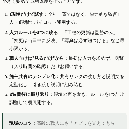
小さく始めて成功体験を作ることです。
1現場だけで試す
：全社一斉ではなく、協力的な監督1
人・1現場でパイロット運用する。
入力ルールを3つに絞る
：「工程の更新は監督のみ」
「変更は当日中に反映」「写真は必ず紐づける」など最
小限から。
職人向けは"見るだけ"から
：最初は入力を求めず、閲覧
（入り時間の確認）だけお願いする。
施主共有のテンプレ化
：共有リンクの渡し方と説明文を
定型化し、引き渡し説明に組み込む。
2週間後に振り返り
：現場の声を聞き、ルールを1つだけ
調整して横展開する。
現場のコツ
：高齢の職人にも「アプリを覚えてもら