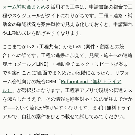
ォーム補助金まとめ
を活用する工事は、申請書類の都合で工
程やスケジュールがタイトになりがちです。工程・連絡・補
助金の確認状況を案件単位で見える化しておくと、申請漏れ
や工期のズレを防ぎやすくなります。
ここまでがLv2（工程共有）からLv3（案件・顧客との統
合）への話です。工程の進捗に加えて、見積・施主への連絡
履歴（メール／LINE）・補助金チェック・リピート提案ま
でを案件ごとに1画面でまとめたい段階になったら、リフォ
ーム会社向けの統合CRM「
ReformLead（無料トライア
ル）
」が選択肢になります。工程表アプリで現場の伝達ミス
を減らしたうえで、その情報を顧客対応・次の受注まで活か
す——という流れが作りやすくなります。まずは無料トライ
アルで、自社の案件をひとつ載せて試してみてください。