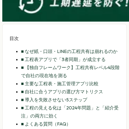
目次
■
なぜ紙・口頭・LINEの工程共有は崩れるのか
■
工程表アプリで「3者同期」が成立する
■
【独自フレームワーク】工程共有レベル4段階
で自社の現在地を測る
■
主要な工程表・施工管理アプリ比較
■
自社に合うアプリの選び方マトリクス
■
導入を失敗させない5ステップ
■
工程の見える化は「2024年問題」と「紹介受
注」の両方に効く
■
よくある質問（FAQ）