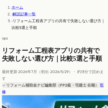
ホーム
›
解説記事一覧
›
リフォーム工程表アプリの共有で失敗しない選び方｜
比較5選と手順
ops
リフォーム工程表アプリの共有で
失敗しない選び方｜比較5選と手順
最終更新
2026年7月
（初出:
2026/5/29
）
・ 約
13
分で読めま
す
✓
リフォーム補助金ナビ編集部
（
FP2級・宅建士 在籍
）
|
監
修