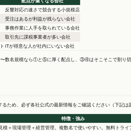
配点が重くなる会社
反響対応の速さで競合する小規模店
受注はあるが利益が残らない会社
事務作業に人手を取られている会社
取引先に課税事業者が多い会社
ト
ITが得意な人が社内にいない会社
方〜数名規模なら①と⑤に厚く配点し、③④はそこそこで割り
するため、必ず各社公式の最新情報をご確認ください（下記は
特徴・強み
見積＋現場管理＋経営管理。複数名で使いやすい。無料トライ