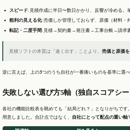
スピード
: 見積作成に半日〜数日かかり、反響が冷める
粗利の見える化
: 売価しか管理しておらず、原価（材料
転記・二度手間
: 見積→契約書→発注書→工事台帳→請
見積ソフトの本質は「速く出す」ことより、
売価と原価を
逆に言えば、上の3つのうち自社が一番痛いものを基準に選べ
失敗しない選び方5軸（独自スコアシー
各社の機能比較表を眺めても「結局どれ？」となりがちです
用意しました。合計点ではなく、
自社にとって配点の重い軸