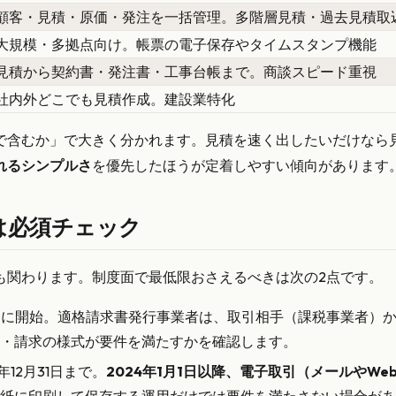
顧客・見積・原価・発注を一括管理。多階層見積・過去見積取
大規模・多拠点向け。帳票の電子保存やタイムスタンプ機能
見積から契約書・発注書・工事台帳まで。商談スピード重視
社内外どこでも見積作成。建設業特化
で含むか」で大きく分かれます。見積を速く出したいだけなら
れるシンプルさ
を優先したほうが定着しやすい傾向があります
は必須チェック
も関わります。制度面で最低限おさえるべきは次の2点です。
10月1日に開始。適格請求書発行事業者は、取引相手（課税事業
・請求の様式が要件を満たすかを確認します。
3年12月31日まで。
2024年1月1日以降、電子取引（メールや
紙に印刷して保存する運用だけでは要件を満たさない場合があ