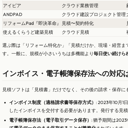
アイピア
クラウド業務管理
ANDPAD
クラウド建設プロジェクト管理
リフォームPad『即決革命』
見積〜契約特化
使えるくらうど建築見積
クラウド見積
選ぶ際は「リフォーム特化か」「見積だけか、現場・経営ま
す。一般に、規模が小さいうちは多機能より
毎日使い続けら
インボイス・電子帳簿保存法への対応
見積ソフトは「見積書」だけでなく、その後の請求・保存に
インボイス制度（適格請求書等保存方式）
: 2023年
したインボイスを交付する必要があります。発行する見積
電子帳簿保存法（電子取引データ保存）
: 猶予期間は202
て電子データのまま保存することが義務化
されています。