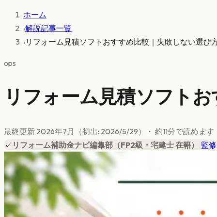
ホーム
›
解説記事一覧
›
リフォーム見積ソフトおすすめ比較｜失敗しない選び方2
ops
リフォーム見積ソフトおす
最終更新
2026年7月
（初出:
2026/5/29
）
・ 約
11
分で読めます
✓
リフォーム補助金ナビ編集部
（
FP2級・宅建士 在籍
）
|
監修