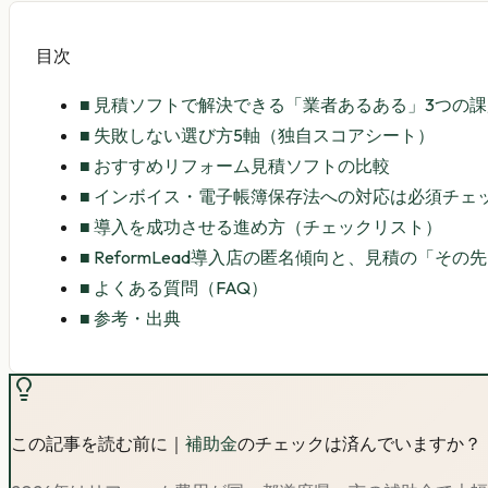
目次
■
見積ソフトで解決できる「業者あるある」3つの課
■
失敗しない選び方5軸（独自スコアシート）
■
おすすめリフォーム見積ソフトの比較
■
インボイス・電子帳簿保存法への対応は必須チェ
■
導入を成功させる進め方（チェックリスト）
■
ReformLead導入店の匿名傾向と、見積の「その
■
よくある質問（FAQ）
■
参考・出典
この記事を読む前に｜
補助金
のチェックは済んでいますか？