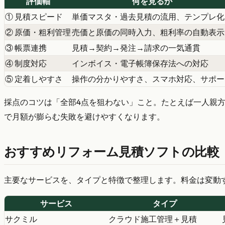
評価軸
何を見るか
① 見積スピード
単価マスタ・過去見積の流用、テンプレ化
② 原価・粗利管理
売価と原価の同時入力、粗利率の自動表示
③ 帳票連携
見積→契約→発注→請求の一気通貫
④ 制度対応
インボイス・電子帳簿保存法への対応
⑤ 定着しやすさ
操作の分かりやすさ、スマホ対応、サポー
採点のコツは「全部4点を狙わない」こと。たとえば一人親
で月額が膨らむ失敗を避けやすくなります。
おすすめリフォーム見積ソフトの比較
主要なサービスを、タイプと特徴で整理します。料金は変動
サービス
タイプ
サクミル
クラウド施工管理＋見積