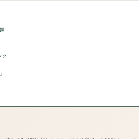
題
ック
先」