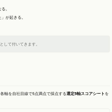
なる。
た」が起きる。
として付いてきます。
各軸を自社目線で5点満点で採点する
選定5軸スコアシート
を