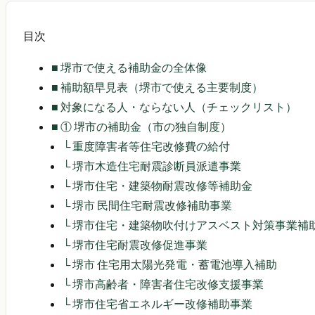
目次
■
堺市で使える補助金の全体像
■
補助額早見表（堺市で使える主要制度）
■
対象になる人・ならない人（チェックリスト）
■
① 堺市の補助金（市の独自制度）
└
重度障害者等住宅改修費の給付
└
堺市木造住宅耐震診断員派遣事業
└
堺市住宅・建築物耐震改修等補助金
└
堺市 民間住宅耐震改修補助事業
└
堺市住宅・建築物吹付けアスベスト対策事業補
└
堺市住宅耐震改修促進事業
└
堺市 住宅用太陽光発電・蓄電池導入補助
└
堺市高齢者・障害者住宅改修支援事業
└
堺市住宅省エネルギー改修補助事業