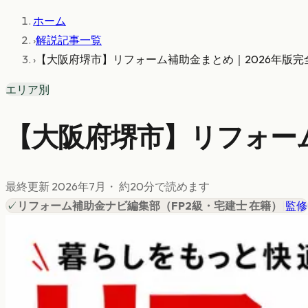
ホーム
›
解説記事一覧
›
【大阪府堺市】リフォーム補助金まとめ｜2026年版完
エリア別
【大阪府堺市】リフォーム
最終更新
2026年7月
・ 約
20
分で読めます
✓
リフォーム補助金ナビ編集部
（
FP2級・宅建士 在籍
）
|
監修