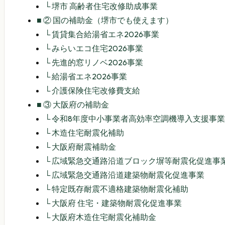
└
堺市 高齢者住宅改修助成事業
■
② 国の補助金（堺市でも使えます）
└
賃貸集合給湯省エネ2026事業
└
みらいエコ住宅2026事業
└
先進的窓リノベ2026事業
└
給湯省エネ2026事業
└
介護保険住宅改修費支給
■
③ 大阪府の補助金
└
令和8年度中小事業者高効率空調機導入支援事
└
木造住宅耐震化補助
└
大阪府耐震補助金
└
広域緊急交通路沿道ブロック塀等耐震化促進事
└
広域緊急交通路沿道建築物耐震化促進事業
└
特定既存耐震不適格建築物耐震化補助
└
大阪府 住宅・建築物耐震化促進事業
└
大阪府木造住宅耐震化補助金