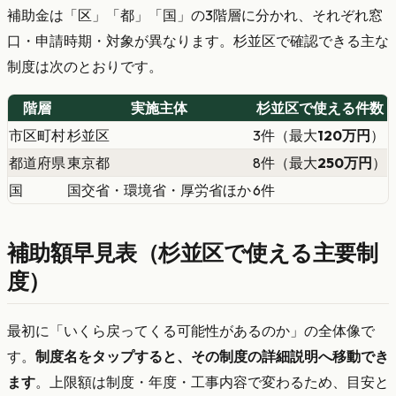
補助金は「区」「都」「国」の3階層に分かれ、それぞれ窓
口・申請時期・対象が異なります。杉並区で確認できる主な
制度は次のとおりです。
階層
実施主体
杉並区で使える件数
市区町村
杉並区
3件（最大
120万円
）
都道府県
東京都
8件（最大
250万円
）
国
国交省・環境省・厚労省ほか
6件
補助額早見表（杉並区で使える主要制
度）
最初に「いくら戻ってくる可能性があるのか」の全体像で
す。
制度名をタップすると、その制度の詳細説明へ移動でき
ます
。上限額は制度・年度・工事内容で変わるため、目安と