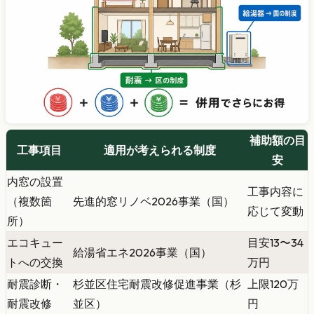
補助額の目
工事項目
適用が考えられる制度
安
内窓の設置
工事内容に
（複数箇
先進的窓リノベ2026事業（国）
応じて変動
所）
エコキュー
目安13〜34
給湯省エネ2026事業（国）
トへの交換
万円
耐震診断・
杉並区住宅耐震改修促進事業（杉
上限120万
耐震改修
並区）
円