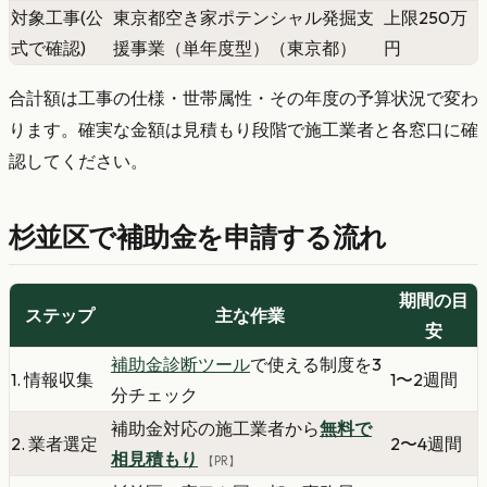
対象工事(公
東京都空き家ポテンシャル発掘支
上限250万
式で確認)
援事業（単年度型）（東京都）
円
合計額は工事の仕様・世帯属性・その年度の予算状況で変わ
ります。確実な金額は見積もり段階で施工業者と各窓口に確
認してください。
杉並区で補助金を申請する流れ
期間の目
ステップ
主な作業
安
補助金診断ツール
で使える制度を3
1. 情報収集
1〜2週間
分チェック
補助金対応の施工業者から
無料で
2. 業者選定
2〜4週間
相見積もり
【PR】