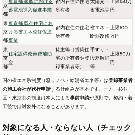
東京都 家庭における
都内在住の住宅
太陽光・
上限150万
京
蓄電池導入促進事業
所有者
蓄電池等
円
都
東
東京都 既存住宅にお
都内在住の住宅
省エネ・
上限100
京
ける省エネ改修促進
所有者
断熱改修
万円
都
事業
東
貸主等（賃貸住
手すり・
住宅設備改善費補助
上限50万
京
宅の所有者や登
段差解消
金
円
都
録事業者等）
等
国の省エネ系制度（窓リノベ・給湯省エネ等）は
登録事業者
の施工会社が代行申請
する仕組みが基本です。一方、杉並
区・東京都の制度は本人による
事前申請
が原則で、契約・着
工後では対象外になることがあります。
対象になる人・ならない人（チェック