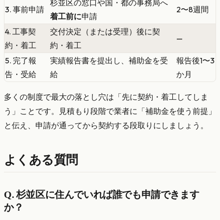
杉並区の窓口や国・都の事務局へ
3. 事前申請
2〜8週間
着工前に
申請
4. 工事契
交付決定（または受理）後に契
—
約・着工
約・着工
5. 完了報
実績報告書を提出し、補助金を受
報告後1〜3
告・受給
給
か月
多くの制度で最大の落とし穴は「先に契約・着工してしま
う」ことです。見積もり段階で業者に「補助金を使う前提」
と伝え、申請が通ってから契約する段取りにしましょう。
よくある質問
Q. 杉並区に住んでいれば誰でも申請できます
か？