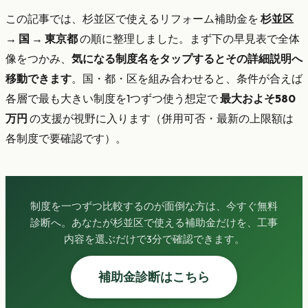
この記事では、杉並区で使えるリフォーム補助金を
杉並区
→ 国 → 東京都
の順に整理しました。まず下の早見表で全体
像をつかみ、
気になる制度名をタップするとその詳細説明へ
移動できます
。国・都・区を組み合わせると、条件が合えば
各層で最も大きい制度を1つずつ使う想定で
最大およそ580
万円
の支援が視野に入ります（併用可否・最新の上限額は
各制度で要確認です）。
制度を一つずつ比較するのが面倒な方は、今すぐ無料
診断へ。あなたが杉並区で使える補助金だけを、工事
内容を選ぶだけで3分で確認できます。
補助金診断はこちら