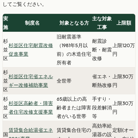
してご覧ください。
実
主な対象
制度名
対象となる方
上限額
施
工事
旧耐震基準
杉
耐震診
杉並区住宅耐震改修
（1981年5月以
上限120万
並
断・耐震
促進事業
前）の木造住宅
円
区
改修
所有者
杉
杉並区住宅省エネル
省エネ・
上限30万
並
全世帯
ギー改修補助事業
断熱改修
円
区
杉
65歳以上の高
手すり・
杉並区高齢者・障害
上限30万
並
齢者または障害
段差解消
者住宅改修支援事業
円
区
者がいる世帯
等
高効率給
賃貸集合給湯省エネ
賃貸集合住宅の
定額(オー
国
湯器の設