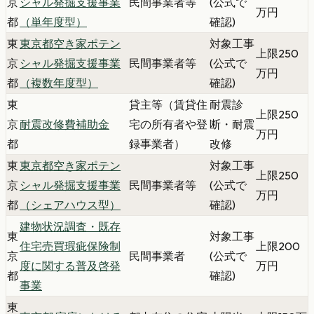
京
シャル発掘支援事業
民間事業者等
(公式で
万円
都
（単年度型）
確認)
東
東京都空き家ポテン
対象工事
上限250
京
シャル発掘支援事業
民間事業者等
(公式で
万円
都
（複数年度型）
確認)
東
貸主等（賃貸住
耐震診
上限250
京
耐震改修費補助金
宅の所有者や登
断・耐震
万円
都
録事業者）
改修
東
東京都空き家ポテン
対象工事
上限250
京
シャル発掘支援事業
民間事業者等
(公式で
万円
都
（シェアハウス型）
確認)
建物状況調査・既存
東
対象工事
住宅売買瑕疵保険制
上限200
京
民間事業者
(公式で
度に関する普及啓発
万円
都
確認)
事業
東