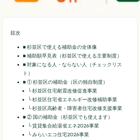
目次
■
杉並区で使える補助金の全体像
■
補助額早見表（杉並区で使える主要制度）
■
対象になる人・ならない人（チェックリス
ト）
■
① 杉並区の補助金（区の独自制度）
└
杉並区住宅耐震改修促進事業
└
杉並区住宅省エネルギー改修補助事業
└
杉並区高齢者・障害者住宅改修支援事業
■
② 国の補助金（杉並区でも使えます）
└
賃貸集合給湯省エネ2026事業
└
みらいエコ住宅2026事業