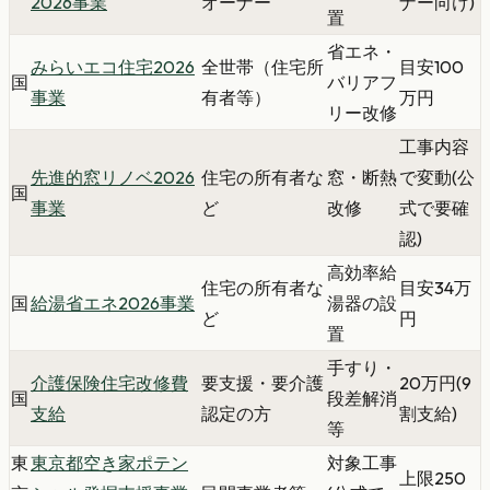
2026事業
オーナー
ナー向け)
置
省エネ・
みらいエコ住宅2026
全世帯（住宅所
目安100
国
バリアフ
事業
有者等）
万円
リー改修
工事内容
先進的窓リノベ2026
住宅の所有者な
窓・断熱
で変動(公
国
事業
ど
改修
式で要確
認)
高効率給
住宅の所有者な
目安34万
国
給湯省エネ2026事業
湯器の設
ど
円
置
手すり・
介護保険住宅改修費
要支援・要介護
20万円(9
国
段差解消
支給
認定の方
割支給)
等
東
東京都空き家ポテン
対象工事
上限250