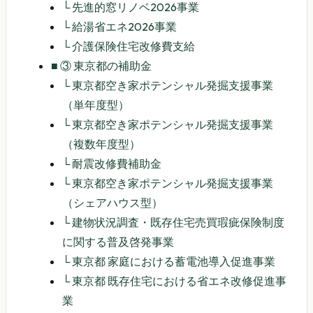
└
先進的窓リノベ2026事業
└
給湯省エネ2026事業
└
介護保険住宅改修費支給
■
③ 東京都の補助金
└
東京都空き家ポテンシャル発掘支援事業
（単年度型）
└
東京都空き家ポテンシャル発掘支援事業
（複数年度型）
└
耐震改修費補助金
└
東京都空き家ポテンシャル発掘支援事業
（シェアハウス型）
└
建物状況調査・既存住宅売買瑕疵保険制度
に関する普及啓発事業
└
東京都 家庭における蓄電池導入促進事業
└
東京都 既存住宅における省エネ改修促進事
業