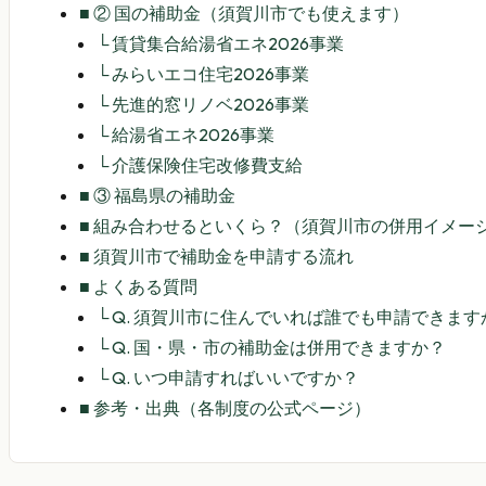
■
② 国の補助金（須賀川市でも使えます）
└
賃貸集合給湯省エネ2026事業
└
みらいエコ住宅2026事業
└
先進的窓リノベ2026事業
└
給湯省エネ2026事業
└
介護保険住宅改修費支給
■
③ 福島県の補助金
■
組み合わせるといくら？（須賀川市の併用イメー
■
須賀川市で補助金を申請する流れ
■
よくある質問
└
Q. 須賀川市に住んでいれば誰でも申請できます
└
Q. 国・県・市の補助金は併用できますか？
└
Q. いつ申請すればいいですか？
■
参考・出典（各制度の公式ページ）