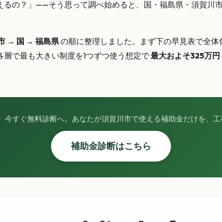
えるの？」——そう思って調べ始めると、国・福島県・須賀川
 → 国 → 福島県
の順に整理しました。まず下の早見表で全体
各層で最も大きい制度を1つずつ使う想定で
最大およそ325万円
、今すぐ無料診断へ。あなたが須賀川市で使える補助金だけを、工
補助金診断はこちら