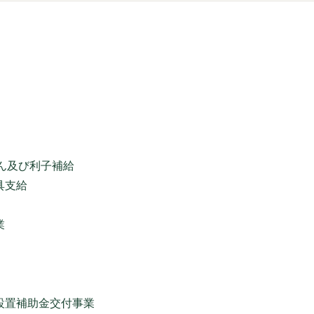
ん及び利子補給
具支給
業
設置補助金交付事業