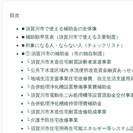
目次
■
須賀川市で使える補助金の全体像
■
補助額早見表（須賀川市で使える主要制度）
■
対象になる人・ならない人（チェックリスト）
■
① 須賀川市の補助金（市の独自制度）
└
須賀川市木造住宅耐震診断者派遣事業
└
公共下水道区域内 水洗便所改造資金融資あっせ
└
地域生活支援事業住宅改修費、自立生活支援用
└
合併処理浄化槽設置整備事業費補助金
└
須賀川市電動生ごみ処理機等設置奨励金交付事
└
合併処理浄化槽維持管理費補助金
└
須賀川市木造住宅耐震改修助成事業
└
介護予防住宅改修事業
└
須賀川市住宅用再生可能エネルギー等システム