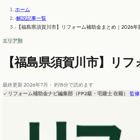
ホーム
›
解説記事一覧
›
【福島県須賀川市】リフォーム補助金まとめ｜2026年
エリア別
【福島県須賀川市】リフォ
最終更新
2026年7月
・ 約
15
分で読めます
✓
リフォーム補助金ナビ編集部
（
FP2級・宅建士 在籍
）
|
監修