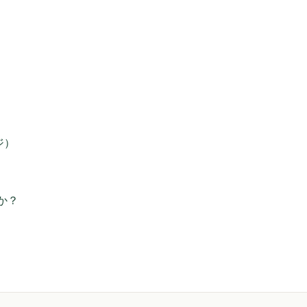
ジ）
か？