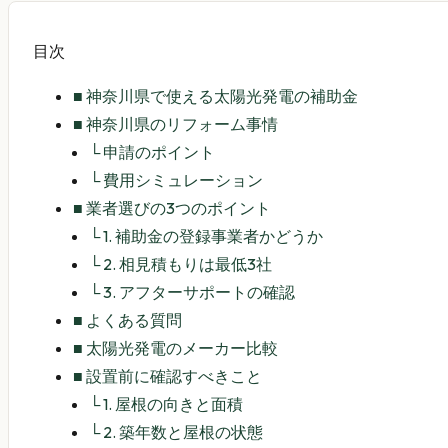
目次
■
神奈川県で使える太陽光発電の補助金
■
神奈川県のリフォーム事情
└
申請のポイント
└
費用シミュレーション
■
業者選びの3つのポイント
└
1. 補助金の登録事業者かどうか
└
2. 相見積もりは最低3社
└
3. アフターサポートの確認
■
よくある質問
■
太陽光発電のメーカー比較
■
設置前に確認すべきこと
└
1. 屋根の向きと面積
└
2. 築年数と屋根の状態