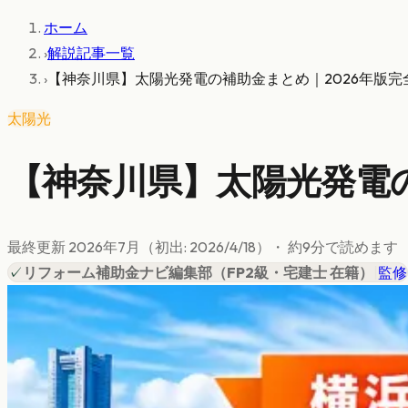
ホーム
›
解説記事一覧
›
【神奈川県】太陽光発電の補助金まとめ｜2026年版完
太陽光
【神奈川県】太陽光発電の
最終更新
2026年7月
（初出:
2026/4/18
）
・ 約
9
分で読めます
✓
リフォーム補助金ナビ編集部
（
FP2級・宅建士 在籍
）
|
監修