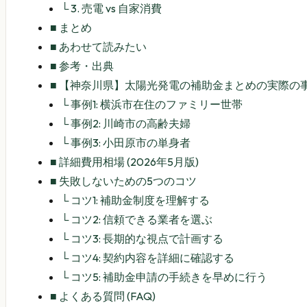
└
3. 売電 vs 自家消費
■
まとめ
■
あわせて読みたい
■
参考・出典
■
【神奈川県】太陽光発電の補助金まとめの実際の事例
└
事例1: 横浜市在住のファミリー世帯
└
事例2: 川崎市の高齢夫婦
└
事例3: 小田原市の単身者
■
詳細費用相場 (2026年5月版)
■
失敗しないための5つのコツ
└
コツ1: 補助金制度を理解する
└
コツ2: 信頼できる業者を選ぶ
└
コツ3: 長期的な視点で計画する
└
コツ4: 契約内容を詳細に確認する
└
コツ5: 補助金申請の手続きを早めに行う
■
よくある質問 (FAQ)