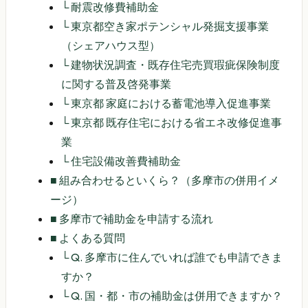
└
耐震改修費補助金
└
東京都空き家ポテンシャル発掘支援事業
（シェアハウス型）
└
建物状況調査・既存住宅売買瑕疵保険制度
に関する普及啓発事業
└
東京都 家庭における蓄電池導入促進事業
└
東京都 既存住宅における省エネ改修促進事
業
└
住宅設備改善費補助金
■
組み合わせるといくら？（多摩市の併用イメ
ージ）
■
多摩市で補助金を申請する流れ
■
よくある質問
└
Q. 多摩市に住んでいれば誰でも申請できま
すか？
└
Q. 国・都・市の補助金は併用できますか？