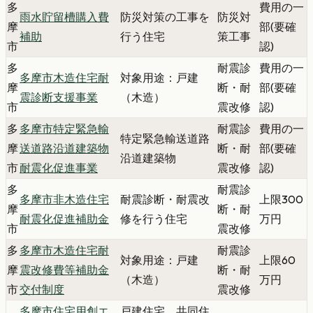
多
費用の一
雨水貯留槽購入費
防災対策の工事を
防災対
摩
部(要確
補助
行う住宅
策工事
市
認)
多
耐震診
費用の一
多摩市木造住宅耐
対象用途：戸建
摩
断・耐
部(要確
震診断支援事業
（木造）
市
震改修
認)
多
多摩市特定緊急輸
耐震診
費用の一
特定緊急輸送道路
摩
送道路沿道建築物
断・耐
部(要確
沿道建築物
市
耐震化促進事業
震改修
認)
多
耐震診
多摩市非木造住宅
耐震診断・耐震改
上限300
摩
断・耐
耐震化促進補助金
修を行う住宅
万円
市
震改修
多
多摩市木造住宅耐
耐震診
対象用途：戸建
上限60
摩
震改修費等補助金
断・耐
（木造）
万円
市
交付制度
震改修
多摩市住宅用創エ
戸建住宅、共同住