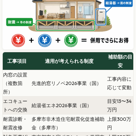
補助額の目
工事項目
適用が考えられる制度
安
内窓の設置
工事内容に
（複数箇
先進的窓リノベ2026事業（国）
応じて変動
所）
エコキュー
目安13〜34
給湯省エネ2026事業（国）
トへの交換
万円
耐震診断・
多摩市非木造住宅耐震化促進補助
上限300万
耐震改修
金（多摩市）
円