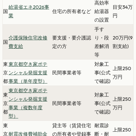
高効率
給湯省エネ2026事
目安34万
国
住宅の所有者など
給湯器
業
円
の設置
手す
介護保険住宅改修
要支援・要介護認
り・段
20万円(9
国
費支給
定の方
差解消
割支給)
等
東
東京都空き家ポテ
対象工
上限250
京
ンシャル発掘支援
民間事業者等
事(公式
万円
都
事業（単年度型）
で確認)
東京都空き家ポテ
東
対象工
ンシャル発掘支援
上限250
京
民間事業者等
事(公式
事業（複数年度
万円
都
で確認)
型）
東
貸主等（賃貸住宅
耐震診
上限250
京
耐震改修費補助金
の所有者や登録事
断・耐