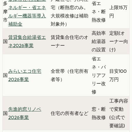
多
省エ
ネルギー・省エネ
宅（断熱窓のみ。
上限15万
摩
ネ・断
ルギー機器等導入
大規模改修は補助
円
市
熱改修
補助金
対象外）
高効率
定額(オ
賃貸集合給湯省エ
賃貸集合住宅のオ
国
給湯器
ーナー向
ネ2026事業
ーナー
の設置
け)
省エ
ネ・バ
みらいエコ住宅
全世帯（住宅所有
目安100
国
リアフ
2026事業
者等）
万円
リー改
修
工事内容
先進的窓リノベ
窓・断
で変動
国
住宅の所有者など
2026事業
熱改修
(公式で
要確認)