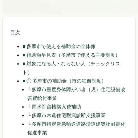
目次
■
多摩市で使える補助金の全体像
■
補助額早見表（多摩市で使える主要制度）
■
対象になる人・ならない人（チェックリス
ト）
■
① 多摩市の補助金（市の独自制度）
└
多摩市重度身体障がい者（児）住宅設備改
善費給付事業
└
雨水貯留槽購入費補助
└
多摩市木造住宅耐震診断支援事業
└
多摩市特定緊急輸送道路沿道建築物耐震化
促進事業