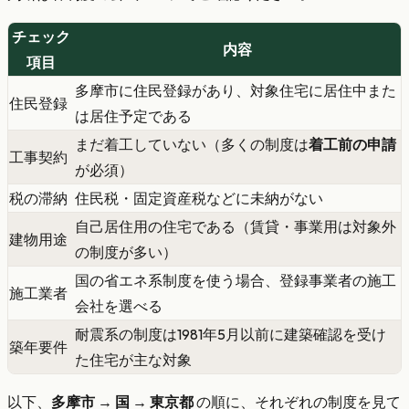
チェック
内容
項目
多摩市に住民登録があり、対象住宅に居住中また
住民登録
は居住予定である
まだ着工していない（多くの制度は
着工前の申請
工事契約
が必須）
税の滞納
住民税・固定資産税などに未納がない
自己居住用の住宅である（賃貸・事業用は対象外
建物用途
の制度が多い）
国の省エネ系制度を使う場合、登録事業者の施工
施工業者
会社を選べる
耐震系の制度は1981年5月以前に建築確認を受け
築年要件
た住宅が主な対象
以下、
多摩市 → 国 → 東京都
の順に、それぞれの制度を見て