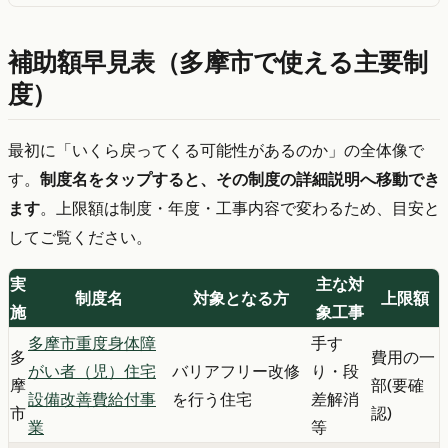
補助額早見表（多摩市で使える主要制
度）
最初に「いくら戻ってくる可能性があるのか」の全体像で
す。
制度名をタップすると、その制度の詳細説明へ移動でき
ます
。上限額は制度・年度・工事内容で変わるため、目安と
してご覧ください。
実
主な対
制度名
対象となる方
上限額
施
象工事
多摩市重度身体障
手す
多
費用の一
がい者（児）住宅
バリアフリー改修
り・段
摩
部(要確
設備改善費給付事
を行う住宅
差解消
市
認)
業
等