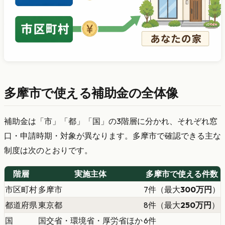
多摩市で使える補助金の全体像
補助金は「市」「都」「国」の3階層に分かれ、それぞれ窓
口・申請時期・対象が異なります。多摩市で確認できる主な
制度は次のとおりです。
階層
実施主体
多摩市で使える件数
市区町村
多摩市
7件（最大
300万円
）
都道府県
東京都
8件（最大
250万円
）
国
国交省・環境省・厚労省ほか
6件