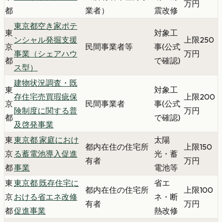
万円
都
業者）
震改修
東京都空き家ポテ
東
対象工
ンシャル発掘支援
上限250
京
民間事業者等
事(公式
事業（シェアハウ
万円
都
で確認)
ス型）
建物状況調査・既
東
対象工
存住宅売買瑕疵保
上限200
京
民間事業者
事(公式
険制度に関する普
万円
都
で確認)
及啓発事業
東
東京都 家庭におけ
太陽
都内在住の住宅所
上限150
京
る蓄電池導入促進
光・蓄
有者
万円
都
事業
電池等
東
東京都 既存住宅に
省エ
都内在住の住宅所
上限100
京
おける省エネ改修
ネ・断
有者
万円
都
促進事業
熱改修