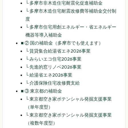
└
多摩市非木造住宅耐震化促進補助金
└
多摩市木造住宅耐震改修費等補助金交付制
度
└
多摩市住宅用創エネルギー・省エネルギー
機器等導入補助金
■
② 国の補助金（多摩市でも使えます）
└
賃貸集合給湯省エネ2026事業
└
みらいエコ住宅2026事業
└
先進的窓リノベ2026事業
└
給湯省エネ2026事業
└
介護保険住宅改修費支給
■
③ 東京都の補助金
└
東京都空き家ポテンシャル発掘支援事業
（単年度型）
└
東京都空き家ポテンシャル発掘支援事業
（複数年度型）