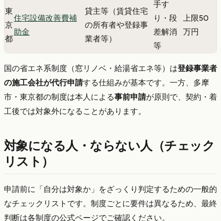
手す
東
貸主等（賃貸住宅
住宅設備改善費補
り・段
上限50
京
の所有者や登録事
助金
差解消
万円
都
業者等）
等
国の省エネ系制度（窓リノベ・給湯省エネ等）は
登録事業者
の施工会社が代行申請
する仕組みが基本です。一方、多摩
市・東京都の制度は本人による
事前申請
が原則で、契約・着
工後では対象外になることがあります。
対象になる人・ならない人（チェック
リスト）
申請前に「自分は対象か」をざっくり判定するための一般的
なチェックリストです。制度ごとに要件は異なるため、最終
判断は各制度の公式ページでご確認ください。