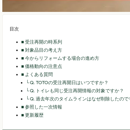
目次
■
受注再開の時系列
■
対象品目の考え方
■
今からリフォームする場合の進め方
■
価格動向の注意点
■
よくある質問
└
Q. TOTOの受注再開日はいつですか？
└
Q. トイレも同じ受注再開情報の対象ですか？
└
Q. 過去年次のタイムラインはなぜ削除したので
■
参照した一次情報
■
更新履歴