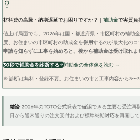
材料費の高騰・納期遅延でお困りですか？｜
補助金
で実質負
値上げ局面でも、2026年は国・都道府県・市区町村の補助
度、お住まいの市区町村の助成金を
併用
するのが最大化のコ
申請を知らずに工事を始めると、後から補助金は受け取れま
30秒で補助金を診断する
補助金の全体像を読む →
※ 診断は無料・登録不要。お住まいの市と工事内容から3〜
結論
: 2026年のTOTO公式発表で確認できる主要な受注
日から通常通りの注文受付および標準納期対応を再開して