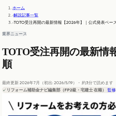
ホーム
›
解説記事一覧
›
TOTO受注再開の最新情報【2026年】｜公式発表ベ
業界ニュース
TOTO受注再開の最新情
順
最終更新
2026年7月
（初出:
2026/5/19
）
・ 約
3
分で読めます
✓
リフォーム補助金ナビ編集部
（
FP2級・宅建士 在籍
）
|
監修