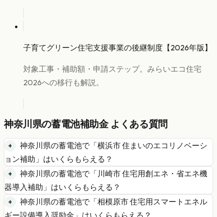
子育てグリーン住宅支援事業の後継制度【2026年版】
対象工事・補助額・申請ステップ。みらいエコ住宅
2026への移行も解説。
神奈川県
の
蓄電池
補助金 よくある質問
神奈川県
の
蓄電池
で「
横浜市 住まいのエコリノベーシ
ョン補助
」はいくらもらえる？
神奈川県
の
蓄電池
で「
川崎市 住宅用創エネ・省エネ機
器導入補助
」はいくらもらえる？
神奈川県
の
蓄電池
で「
相模原市 住宅用スマートエネル
ギー設備導入奨励金
」はいくらもらえる？