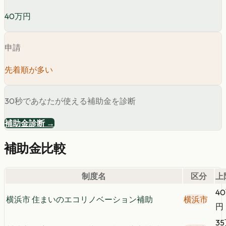
40万円
申請
先着順が多い
30秒であなたが使える補助金を診断
補助金診断 →
補助金比較
制度名
区分
上
4
横浜市 住まいのエコリノベーション補助
横浜市
円
3