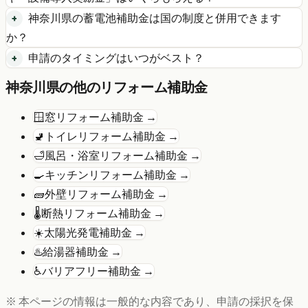
神奈川県
の
蓄電池
補助金は国の制度と併用できます
か？
申請のタイミングはいつがベスト？
神奈川県
の他のリフォーム補助金
🪟
窓リフォーム
補助金 →
🚽
トイレリフォーム
補助金 →
🛁
風呂・浴室リフォーム
補助金 →
🍳
キッチンリフォーム
補助金 →
🧱
外壁リフォーム
補助金 →
🌡️
断熱リフォーム
補助金 →
☀️
太陽光発電
補助金 →
♨️
給湯器
補助金 →
♿
バリアフリー
補助金 →
※ 本ページの情報は一般的な内容であり、申請の採択を保