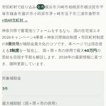
市区町村で絞り込み:
全市
横浜市
川崎市
相模原市
横須賀市
平
塚市
鎌倉市
藤沢市
小田原市
茅ヶ崎市
逗子市
三浦市
秦野市
+他
49
市町村 →
神奈川県
で
蓄電池
リフォームをするなら、国の住宅省エネ
2026キャンペーン4事業＋
神奈川県
独自制度＋市区町村制度
の
3層併用
が補助金最大化のコツです。
本ページでは現在使
える
3
制度
を一覧化し、 国＋県＋市の併用で最大
40
万円
の
受給を目指す手順を解説します。
2026年の最新情報に基づ
き、随時更新しています。
対象補助金
3
件
最大補助額（国＋県＋市の併用）