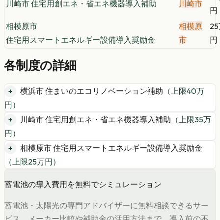
川崎市 住宅用創エネ・省エネ機器導入補助
川崎市
円
相模原市
相模原
2
住宅用スマートエネルギー設備導入奨励金
市
円
各制度の詳細
横浜市 住まいのエコリノベーション補助
（上限
40
万
円）
川崎市 住宅用創エネ・省エネ機器導入補助
（上限
35
万
円）
相模原市 住宅用スマートエネルギー設備導入奨励金
（上限
25
万円）
蓄電池の導入費用を無料でシミュレーション
蓄電池・太陽光の専門アドバイザーに無料相談できるサー
ビス。メーカー比較や補助金の活用方法まで、導入前の不