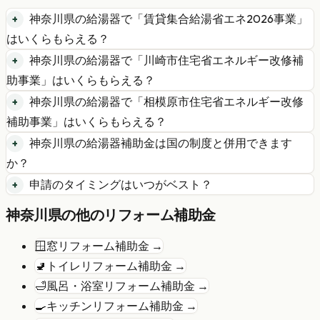
神奈川県
の
給湯器
で「
賃貸集合給湯省エネ2026事業
」
はいくらもらえる？
神奈川県
の
給湯器
で「
川崎市住宅省エネルギー改修補
助事業
」はいくらもらえる？
神奈川県
の
給湯器
で「
相模原市住宅省エネルギー改修
補助事業
」はいくらもらえる？
神奈川県
の
給湯器
補助金は国の制度と併用できます
か？
申請のタイミングはいつがベスト？
神奈川県
の他のリフォーム補助金
🪟
窓リフォーム
補助金 →
🚽
トイレリフォーム
補助金 →
🛁
風呂・浴室リフォーム
補助金 →
🍳
キッチンリフォーム
補助金 →