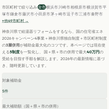
市区町村で絞り込み:
全市
横浜市
川崎市
相模原市
横須賀市
平
塚市
鎌倉市
藤沢市
小田原市
茅ヶ崎市
逗子市
三浦市
秦野市
+他
49
市町村 →
神奈川県
で
給湯器
リフォームをするなら、国の住宅省エネ
2026キャンペーン4事業＋
神奈川県
独自制度＋市区町村制度
の
3層併用
が補助金最大化のコツです。
本ページでは現在使
える
5
制度
を一覧化し、 国＋県＋市の併用で最大
40
万円
の
受給を目指す手順を解説します。
2026年の最新情報に基づ
き、随時更新しています。
対象補助金
5
件
最大補助額（国＋県＋市の併用）