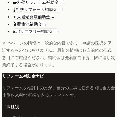
🧱
外壁リフォーム
補助金 →
🌡️
断熱リフォーム
補助金 →
☀️
太陽光発電
補助金 →
🔋
蓄電池
補助金 →
♿
バリアフリー
補助金 →
※ 本ページの情報は一般的な内容であり、申請の採択を保
証するものではありません。 最新の情報は各自治体の公式
窓口にご確認ください。補助金は先着順で予算上限に達し次
第終了する場合があります。
リフォーム補助金ナビ
リフォームを検討中の方が、自分の工事に使える補助金の全
体像を30秒で把握できるメディアです。
工事種別