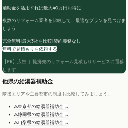
補助金を活用すれば最大
40
万円お得に
複数のリフォーム業者を比較して、最適なプランを見つけま
しょう
完全無料
|
最大3社を比較
|
契約義務なし
無料で見積もりを依頼する
【PR】広告 ｜ 提携先のリフォーム見積もりサービスに遷移
します
他県の
給湯器
補助金
隣接エリアや主要都市の制度も比較してみましょう。
♨️
東京都
の
給湯器
補助金 →
♨️
静岡県
の
給湯器
補助金 →
♨️
山梨県
の
給湯器
補助金 →