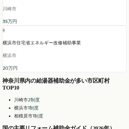
川崎市
35
万円
4
横浜市住宅省エネルギー改修補助事業
横浜市
20
万円
神奈川県
内の
給湯器
補助金が多い市区町村
TOP10
川崎市
2
制度
横浜市
1
制度
相模原市
1
制度
国の主要リフォーム補助金ガイド（2026年）