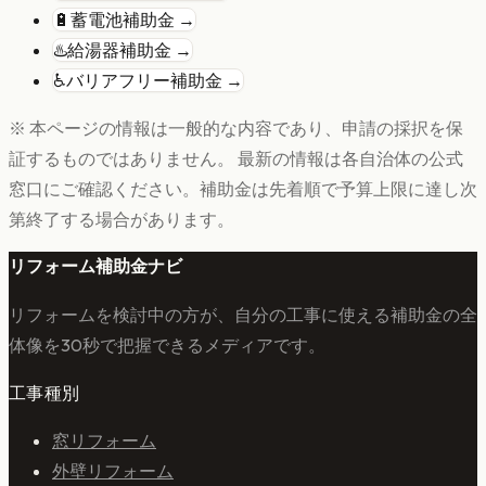
🔋
蓄電池
補助金 →
♨️
給湯器
補助金 →
♿
バリアフリー
補助金 →
※ 本ページの情報は一般的な内容であり、申請の採択を保
証するものではありません。 最新の情報は各自治体の公式
窓口にご確認ください。補助金は先着順で予算上限に達し次
第終了する場合があります。
リフォーム補助金ナビ
リフォームを検討中の方が、自分の工事に使える補助金の全
体像を30秒で把握できるメディアです。
工事種別
窓リフォーム
外壁リフォーム