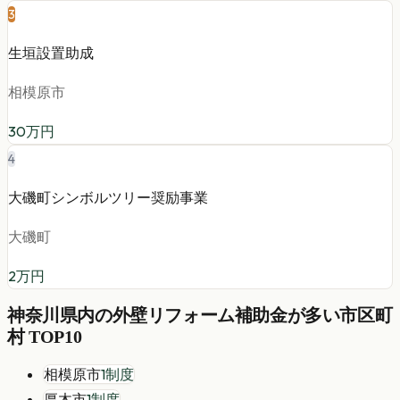
3
生垣設置助成
相模原市
30
万円
4
大磯町シンボルツリー奨励事業
大磯町
2
万円
神奈川県
内の
外壁リフォーム
補助金が多い市区町
村 TOP10
相模原市
1
制度
厚木市
1
制度