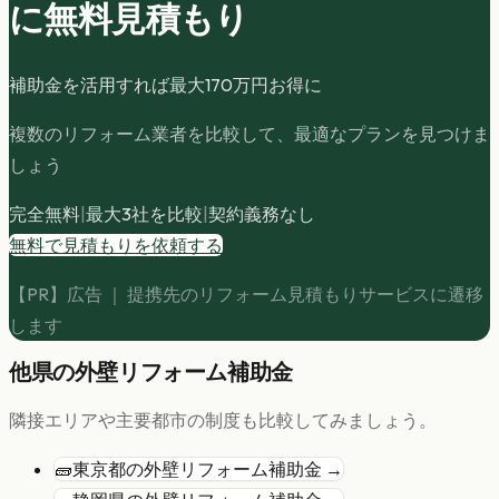
に無料見積もり
補助金を活用すれば最大
170
万円お得に
複数のリフォーム業者を比較して、最適なプランを見つけま
しょう
完全無料
|
最大3社を比較
|
契約義務なし
無料で見積もりを依頼する
【PR】広告 ｜ 提携先のリフォーム見積もりサービスに遷移
します
他県の
外壁リフォーム
補助金
隣接エリアや主要都市の制度も比較してみましょう。
🧱
東京都
の
外壁リフォーム
補助金 →