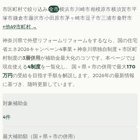
市区町村で絞り込み:
全市
横浜市
川崎市
相模原市
横須賀市
平
塚市
鎌倉市
藤沢市
小田原市
茅ヶ崎市
逗子市
三浦市
秦野市
+他
49
市町村 →
神奈川県
で
外壁リフォーム
リフォームをするなら、国の住宅
省エネ2026キャンペーン4事業＋
神奈川県
独自制度＋市区町
村制度の
3層併用
が補助金最大化のコツです。
本ページでは
現在使える
4
制度
を一覧化し、 国＋県＋市の併用で最大
170
万円
の受給を目指す手順を解説します。
2026年の最新情報
に基づき、随時更新しています。
対象補助金
4
件
最大補助額（国＋県＋市の併用）