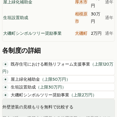
屋上緑化補助金
厚木市
通年
円
相模原
30万
生垣設置助成
通年
市
円
大磯町シンボルツリー奨励事業
大磯町
2万円
通年
各制度の詳細
既存住宅における断熱リフォーム支援事業
（上限
120
万
円）
屋上緑化補助金
（上限
50
万円）
生垣設置助成
（上限
30
万円）
大磯町シンボルツリー奨励事業
（上限
2
万円）
外壁塗装の見積もりを無料で比較する