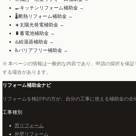
🍳
キッチンリフォーム
補助金 →
🌡️
断熱リフォーム
補助金 →
☀️
太陽光発電
補助金 →
🔋
蓄電池
補助金 →
♨️
給湯器
補助金 →
♿
バリアフリー
補助金 →
※ 本ページの情報は一般的な内容であり、申請の採択を保証
する場合があります。
リフォーム補助金ナビ
リフォームを検討中の方が、自分の工事に使える補助金の全
工事種別
窓リフォーム
外壁リフォーム