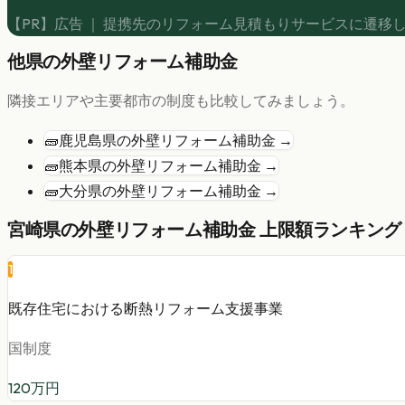
【PR】広告 ｜ 提携先のリフォーム見積もりサービスに遷移
他県の
外壁リフォーム
補助金
隣接エリアや主要都市の制度も比較してみましょう。
🧱
鹿児島県
の
外壁リフォーム
補助金 →
🧱
熊本県
の
外壁リフォーム
補助金 →
🧱
大分県
の
外壁リフォーム
補助金 →
宮崎県
の
外壁リフォーム
補助金 上限額ランキング 
1
既存住宅における断熱リフォーム支援事業
国制度
120
万円