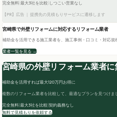
完全無料
|
最大3社を比較
|
しつこい営業なし
【PR】広告 ｜ 提携先の見積もりサービスに遷移します
宮崎県
で
外壁リフォーム
に対応するリフォーム業者
補助金を活用できる施工業者を、施工事例・口コミ・対応規
業者一覧を見る →
宮崎県の
外壁リフォーム
業者に
補助金を活用すれば最大
120
万円お得に
複数のリフォーム業者を比較して、最適なプランを見つけま
完全無料
|
最大3社を比較
|
契約義務なし
無料で見積もりを依頼する