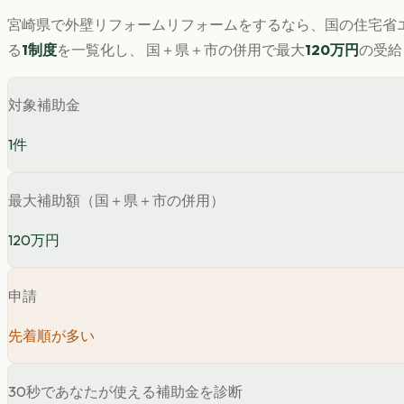
宮崎県
で
外壁リフォーム
リフォームをするなら、国の住宅省エ
る
1
制度
を一覧化し、 国＋県＋市の併用で最大
120
万円
の受給
対象補助金
1
件
最大補助額（国＋県＋市の併用）
120万円
申請
先着順が多い
30秒であなたが使える補助金を診断