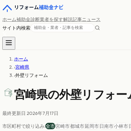
ホーム
補助金診断
業者を探す
解説記事
ニュース
サイト内検索
ホーム
›
宮崎県
›
外壁リフォーム
宮崎県の
外壁リフォー
最終更新日
2026年7月17日
市区町村で絞り込み:
全市
宮崎市
都城市
延岡市
日南市
小林市