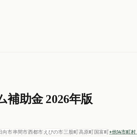
ム
補助金 2026年版
日向市
串間市
西都市
えびの市
三股町
高原町
国富町
+他
14
市町村