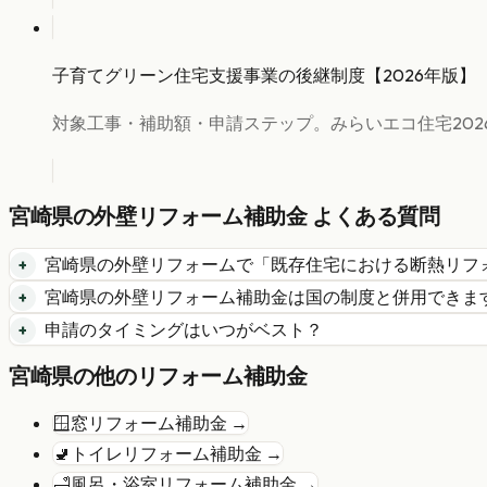
子育てグリーン住宅支援事業の後継制度【2026年版】
対象工事・補助額・申請ステップ。みらいエコ住宅202
宮崎県
の
外壁リフォーム
補助金 よくある質問
宮崎県
の
外壁リフォーム
で「
既存住宅における断熱リフ
宮崎県
の
外壁リフォーム
補助金は国の制度と併用できま
申請のタイミングはいつがベスト？
宮崎県
の他のリフォーム補助金
🪟
窓リフォーム
補助金 →
🚽
トイレリフォーム
補助金 →
🛁
風呂・浴室リフォーム
補助金 →