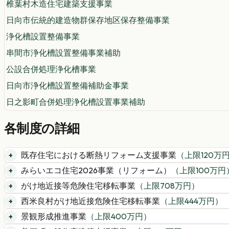
椎葉村木造住宅建築支援事業
日向市伝統的建造物群保存地区保存整備事業
浄化槽設置整備事業
串間市浄化槽設置整備事業補助
公設合併処理浄化槽事業
日向市浄化槽設置整備補助金事業
日之影町合併処理浄化槽設置事業補助
各制度の詳細
既存住宅における断熱リフォーム支援事業
（上限
120
万
みらいエコ住宅2026事業（リフォーム）
（上限
100
万円
がけ地近接等危険住宅移転事業
（上限
708
万円）
西米良村がけ地近接危険住宅移転事業
（上限
444
万円）
景観形成推進事業
（上限
400
万円）