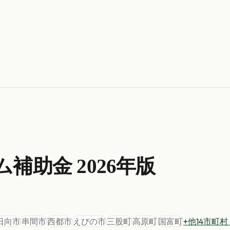
ム
補助金 2026年版
日向市
串間市
西都市
えびの市
三股町
高原町
国富町
+他
14
市町村