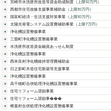
宮崎市水洗便所改造等資金助成制度
（上限
10
万円）
西都市住宅改修支援事業補助金
（上限
10
万円）
国富町経済・生活支援対策事業
（上限
10
万円）
太陽光発電システム設置費補助事業
（上限
7
万円）
浄化槽設置整備事業
三股町浄化槽設置整備事業
水洗便所改造資金融資あっせん制度
浄化槽設置整備事業
西米良村浄化槽維持管理費補助金
日之影町木造住宅新築等支援事業
浄化槽設置整備事業
高千穂町合併処理浄化槽設置整備事業
住宅リフォーム奨励事業
住宅リフォーム奨励事���
椎葉村合併処理浄化槽設置整備事業