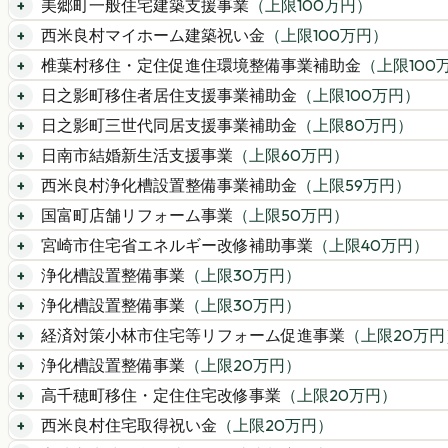
美郷町一般住宅建築支援事業
（上限
100
万円）
西米良村マイホーム建築祝い金
（上限
100
万円）
椎葉村移住・定住促進住環境整備事業補助金
（上限
100
日之影町移住者居住支援事業補助金
（上限
100
万円）
日之影町三世代同居支援事業補助金
（上限
80
万円）
日南市結婚新生活支援事業
（上限
60
万円）
西米良村浄化槽設置整備事業補助金
（上限
59
万円）
国富町店舗リフォーム事業
（上限
50
万円）
宮崎市住宅省エネルギー改修補助事業
（上限
40
万円）
浄化槽設置整備事業
（上限
30
万円）
浄化槽設置整備事業
（上限
30
万円）
経済対策小林市住宅等リフォーム促進事業
（上限
20
万円
浄化槽設置整備事業
（上限
20
万円）
高千穂町移住・定住住宅改修事業
（上限
20
万円）
西米良村住宅取得祝い金
（上限
20
万円）