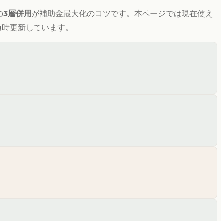
の
3層併用
が補助金最大化のコツです。
本ページでは現在使え
随時更新しています。