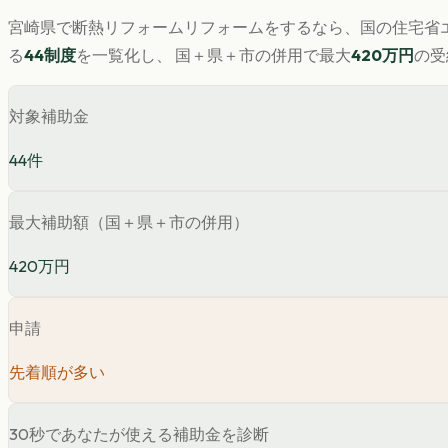
宮崎県
で
断熱リフォーム
リフォームをするなら、国の住宅省エ
る
44
制度
を一覧化し、 国＋県＋市の併用で最大
420
万円
の受
対象補助金
44
件
最大補助額（国＋県＋市の併用）
420万円
申請
先着順が多い
30秒であなたが使える補助金を診断