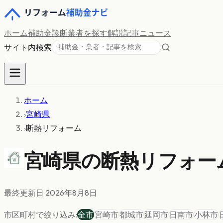
ホーム
補助金診断
業者を探す
解説記事
ニュース
サイト内検索
ホーム
›
宮崎県
›
断熱リフォーム
宮崎県の
断熱リフォー
最終更新日
2026年8月8日
市区町村で絞り込み:
全市
宮崎市
都城市
延岡市
日南市
小林市