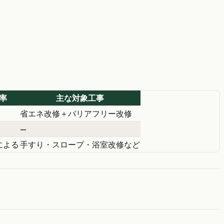
率
主な対象工事
省エネ改修＋バリアフリー改修
—
による
手すり・スロープ・浴室改修など