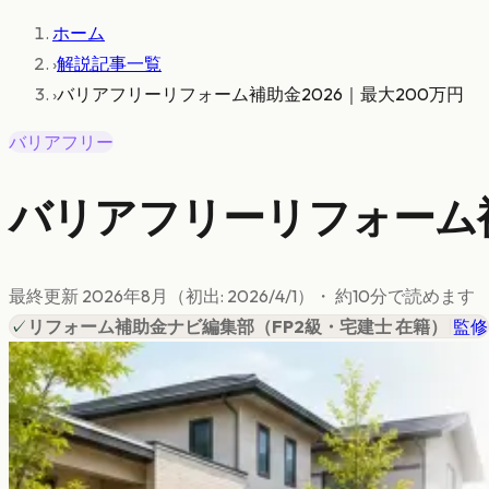
ホーム
›
解説記事一覧
›
バリアフリーリフォーム補助金2026｜最大200万円
バリアフリー
バリアフリーリフォーム補助
最終更新
2026年8月
（初出:
2026/4/1
）
・ 約
10
分で読めます
✓
リフォーム補助金ナビ編集部
（
FP2級・宅建士 在籍
）
|
監修