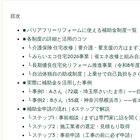
目次
■
バリアフリーリフォームに使える補助金制度一覧【
■
各制度の詳細と活用のコツ
└
介護保険 住宅改修｜要介護・要支援の方はまず
└
みらいエコ住宅2026事業｜省エネ改修と組み合
└
長期優良住宅化リフォーム推進事業（令和8年
└
自治体独自の助成制度｜上乗せで自己負担をさ
■
実際に補助金を活用した事例
└
事例1：Aさん（72歳・埼玉県さいたま市）——
└
事例2：Bさん（55歳・神奈川県横浜市）——省
■
補助金申請の流れ｜6ステップで解説
└
ステップ1：事前相談（まずは専門家に話を聞く
└
ステップ2：施工業者の選定・見積もり取得
└
ステップ3：事前申請（工事の前に必ず申請）