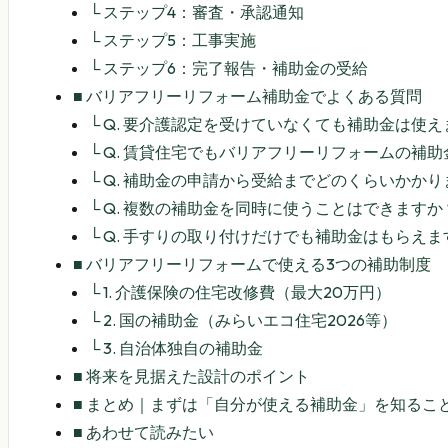
└
ステップ4：審査・承認通知
└
ステップ5：工事実施
└
ステップ6：完了報告・補助金の受給
■
バリアフリーリフォーム補助金でよくある質問
└
Q. 要介護認定を受けていなくても補助金は使え
└
Q. 賃貸住宅でもバリアフリーリフォームの補
└
Q. 補助金の申請から受給までどのくらいかかり
└
Q. 複数の補助金を同時に使うことはできますか
└
Q. 手すりの取り付けだけでも補助金はもらえま
■
バリアフリーリフォームで使える3つの補助制度
└
1. 介護保険の住宅改修費（最大20万円）
└
2. 国の補助金（みらいエコ住宅2026等）
└
3. 自治体独自の補助金
■
将来を見据えた設計のポイント
■
まとめ｜まずは「自分が使える補助金」を知るこ
■
あわせて読みたい