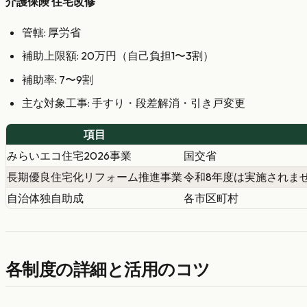
介護保険 住宅改修
管轄: 厚労省
補助上限額: 20万円（自己負担1〜3割）
補助率: 7〜9割
主な対象工事: 手すり・段差解消・引き戸変更
項目
みらいエコ住宅2026事業
国交省
長期優良住宅化リフォーム推進事業
令和8年度は実施されま
自治体独自助成
各市区町村
各制度の詳細と活用のコツ