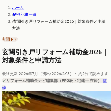
ホーム
›
解説記事一覧
›
玄関引き戸リフォーム補助金2026｜対象条件と申請
方法
玄関ドア
玄関引き戸リフォーム補助金2026｜
対象条件と申請方法
最終更新
2026年7月
（初出:
2026/4/18
）
・ 約
2
分で読めます
✓
リフォーム補助金ナビ編集部
（
FP2級・宅建士 在籍
）
|
監
修