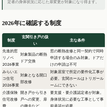
定者の身体状況に応じた扉変更が対象になり得ます。
2026年に確認する制度
玄関引き戸の扱
制度
主な条件
い
先進的窓
窓の断熱改修と同一契約で同時
対象製品の断熱
リノベ
申請する場合のみ対象。ドアだ
ドア交換
2026事業
けの申請は不可
みらいエ
対象居室で所定の要件化工事が
対象となる開口
コ住宅
必要。玄関ホールはトリガール
部改修
2026事業
ームにできない
介護保険
開き戸から引き
要支援・要介護認定者が対象。
住宅改修
戸への変更、扉
身体状況に必要な工事として事
費
の撤去など
前承認が必要