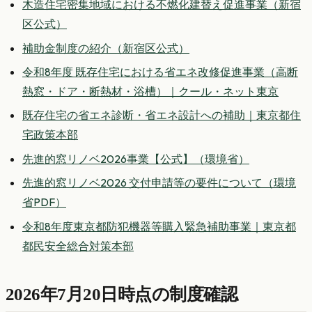
木造住宅密集地域における不燃化建替え促進事業（新宿
区公式）
補助金制度の紹介（新宿区公式）
令和8年度 既存住宅における省エネ改修促進事業（高断
熱窓・ドア・断熱材・浴槽）｜クール・ネット東京
既存住宅の省エネ診断・省エネ設計への補助｜東京都住
宅政策本部
先進的窓リノベ2026事業【公式】（環境省）
先進的窓リノベ2026 交付申請等の要件について（環境
省PDF）
令和8年度東京都防犯機器等購入緊急補助事業｜東京都
都民安全総合対策本部
2026年7月20日時点の制度確認