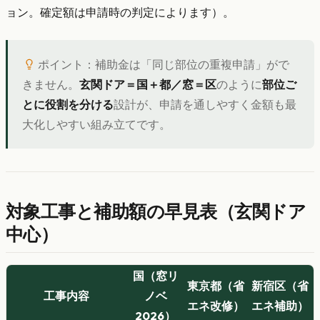
ョン。確定額は申請時の判定によります）。
ポイント：補助金は「同じ部位の重複申請」がで
きません。
玄関ドア＝国＋都／窓＝区
のように
部位ご
とに役割を分ける
設計が、申請を通しやすく金額も最
大化しやすい組み立てです。
対象工事と補助額の早見表（玄関ドア
中心）
国（窓リ
東京都（省
新宿区（省
工事内容
ノベ
エネ改修）
エネ補助）
2026）