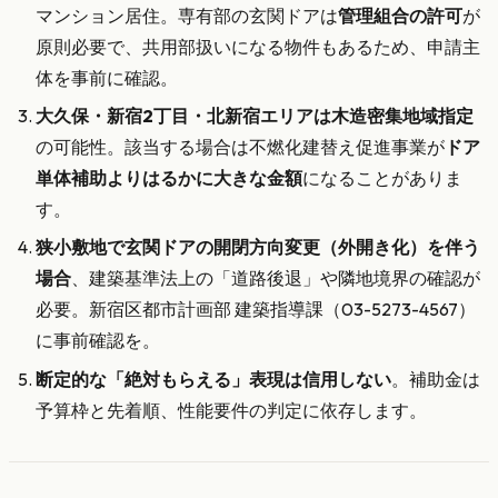
マンション居住。専有部の玄関ドアは
管理組合の許可
が
原則必要で、共用部扱いになる物件もあるため、申請主
体を事前に確認。
大久保・新宿2丁目・北新宿エリアは木造密集地域指定
の可能性。該当する場合は不燃化建替え促進事業が
ドア
単体補助よりはるかに大きな金額
になることがありま
す。
狭小敷地で玄関ドアの開閉方向変更（外開き化）を伴う
場合
、建築基準法上の「道路後退」や隣地境界の確認が
必要。新宿区都市計画部 建築指導課（03-5273-4567）
に事前確認を。
断定的な「絶対もらえる」表現は信用しない
。補助金は
予算枠と先着順、性能要件の判定に依存します。