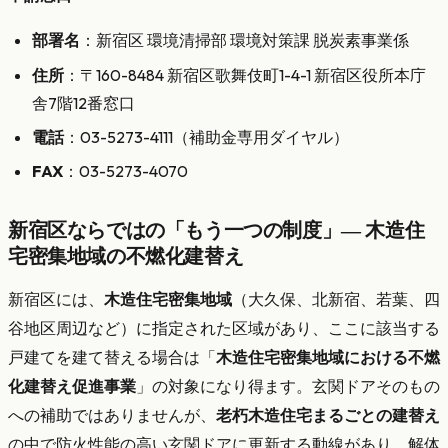
部署名
：新宿区 環境清掃部 環境対策課 脱炭素事業係
住所
：〒160-8484 新宿区歌舞伎町1-4-1 新宿区役所本庁
舎7階12番窓口
電話
：03-5273-4111（補助金専用ダイヤル）
FAX
：03-5273-4070
新宿区ならではの「もう一つの制度」— 木造住
宅密集地域の不燃化建替え
新宿区には、
木造住宅密集地域
（大久保、北新宿、若葉、四
谷地区周辺など）に指定された区域があり、ここに該当する
戸建てを建て替える場合は「
木造住宅密集地域における不燃
化建替え促進事業
」の対象になり得ます。玄関ドアそのもの
への補助ではありませんが、
老朽木造住宅まるごとの建替え
の中で防火性能の高い玄関ドアに更新する動線があり、解体