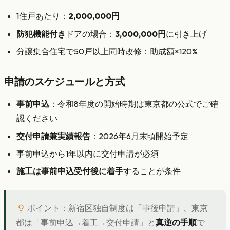
1住戸あたり：
2,000,000円
防犯機能付き
ドアの場合：
3,000,000円
に引き上げ
分譲集合住宅で50戸以上同時改修：助成額×120%
申請のスケジュールと方式
事前申込
：令和8年度の開始時期は東京都の公式でご確
認ください
交付申請兼実績報告
：2026年6月末頃開始予定
事前申込から1年以内に交付申請が必須
施工は事前申込受付後に着手
することが条件
ポイント：新宿区独自制度は「事後申請」、東京
都は「事前申込→着工→交付申請」と
真逆の手順
で