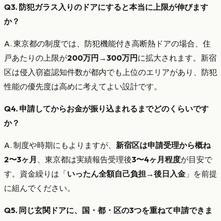
Q3. 防犯ガラス入りのドアにすると本当に上限が伸びます
か？
A. 東京都の制度では、防犯機能付き高断熱ドアの場合、住
戸あたりの上限が
200万円→300万円
に拡大されます。新宿
区は侵入窃盗認知件数が都内でも上位のエリアがあり、防犯
性能の優先度は高めに考えてよい設計です。
Q4. 申請してからお金が振り込まれるまでどのくらいです
か？
A. 制度や時期にもよりますが、
新宿区は申請受理から概ね
2〜3ヶ月
、東京都は実績報告受理後
3〜4ヶ月程度
が目安で
す。資金繰りは「
いったん全額自己負担→後日入金
」を前提
に組んでください。
Q5. 同じ玄関ドアに、国・都・区の3つを重ねて申請できま