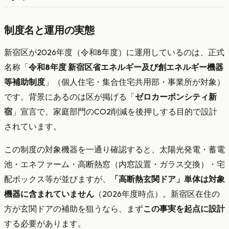
制度名と運用の実態
新宿区が2026年度（令和8年度）に運用しているのは、正式
名称「
令和8年度 新宿区省エネルギー及び創エネルギー機器
等補助制度
」（個人住宅・集合住宅共用部・事業所が対象）
です。背景にあるのは区が掲げる「
ゼロカーボンシティ新
宿
」宣言で、家庭部門のCO2削減を後押しする目的で設計
されています。
この制度の対象機器を一通り確認すると、太陽光発電・蓄電
池・エネファーム・高断熱窓（内窓設置・ガラス交換）・宅
配ボックス等が並びますが、
「高断熱玄関ドア」単体は対象
機器に含まれていません
（2026年度時点）。新宿区在住の
方が玄関ドアの補助を狙うなら、まず
この事実を起点に設計
する必要があります。