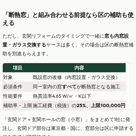
「断熱窓」と組み合わせる前提なら区の補助も使
える
ただし、玄関リフォームのタイミングで一緒に
窓も内窓設
置・ガラス交換する
ケースは多く、その場合は区の断熱窓補
助を別途もらえます。
項目
内容
対象
既設窓の改修（内窓設置・ガラス交換）
必須条件
同一室内の窓
すべて
が断熱窓となる施工
性能要件
熱貫流率4.65 W/㎡・K以下
補助率・上限
施工経費（税抜）の
25%、上限100,000円
「玄関ドア＋玄関ホールの窓（小窓）」をまとめて1社に発
注し、玄関ドア部分は東京都・国に、窓部分は区に申請する