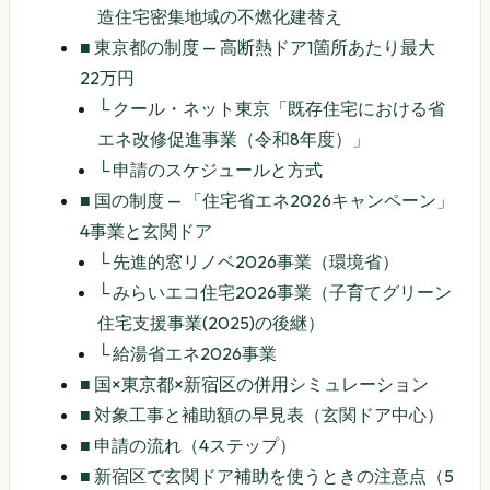
造住宅密集地域の不燃化建替え
■
東京都の制度 — 高断熱ドア1箇所あたり最大
22万円
└
クール・ネット東京「既存住宅における省
エネ改修促進事業（令和8年度）」
└
申請のスケジュールと方式
■
国の制度 — 「住宅省エネ2026キャンペーン」
4事業と玄関ドア
└
先進的窓リノベ2026事業（環境省）
└
みらいエコ住宅2026事業（子育てグリーン
住宅支援事業(2025)の後継）
└
給湯省エネ2026事業
■
国×東京都×新宿区の併用シミュレーション
■
対象工事と補助額の早見表（玄関ドア中心）
■
申請の流れ（4ステップ）
■
新宿区で玄関ドア補助を使うときの注意点（5