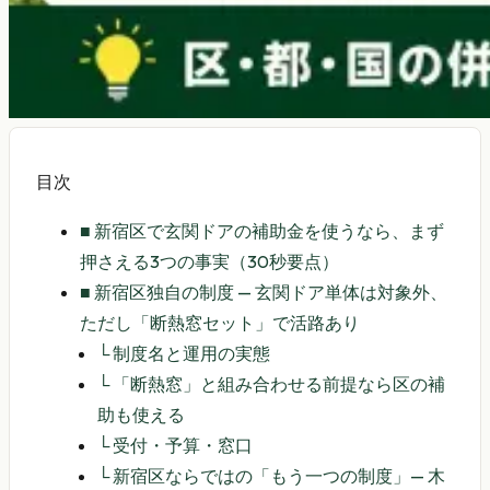
目次
■
新宿区で玄関ドアの補助金を使うなら、まず
押さえる3つの事実（30秒要点）
■
新宿区独自の制度 — 玄関ドア単体は対象外、
ただし「断熱窓セット」で活路あり
└
制度名と運用の実態
└
「断熱窓」と組み合わせる前提なら区の補
助も使える
└
受付・予算・窓口
└
新宿区ならではの「もう一つの制度」— 木