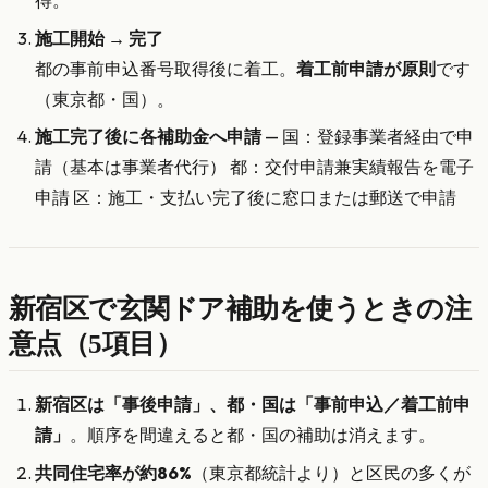
得。
施工開始 → 完了
都の事前申込番号取得後に着工。
着工前申請が原則
です
（東京都・国）。
施工完了後に各補助金へ申請
— 国：登録事業者経由で申
請（基本は事業者代行） 都：交付申請兼実績報告を電子
申請 区：施工・支払い完了後に窓口または郵送で申請
新宿区で玄関ドア補助を使うときの注
意点（5項目）
新宿区は「事後申請」、都・国は「事前申込／着工前申
請」
。順序を間違えると都・国の補助は消えます。
共同住宅率が約86%
（東京都統計より）と区民の多くが