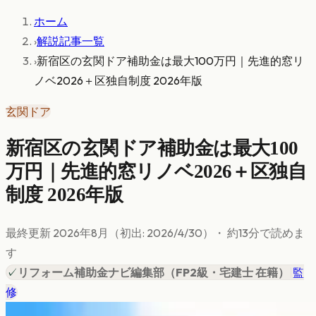
ホーム
›
解説記事一覧
›
新宿区の玄関ドア補助金は最大100万円｜先進的窓リ
ノベ2026＋区独自制度 2026年版
玄関ドア
新宿区の玄関ドア補助金は最大100
万円｜先進的窓リノベ2026＋区独自
制度 2026年版
最終更新
2026年8月
（初出:
2026/4/30
）
・ 約
13
分で読めま
す
✓
リフォーム補助金ナビ編集部
（
FP2級・宅建士 在籍
）
|
監
修