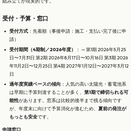
組み立てが現実的です。
受付・予算・窓口
受付方式
：先着順（事後申請：施工・支払い完了後に申
請）
受付期間（4期制／2026年度）
： — 第1期 2026年5月25
日〜7月31日 第2期 2026年8月17日〜10月16日 第3期 2026
年11月2日〜12月25日 第4期 2027年1月12日〜2027年3月12
日
過年度実績ベースの傾向
：人気の高い太陽光・蓄電池系
は早期に予算到達することが多く、
第1期で締切られる可
能性
があります。窓系は比較的後半まで残る傾向です
が、年度末に向けて予算消化が進むため、
夏前の発注が
もっとも安全
です。
申請窓口