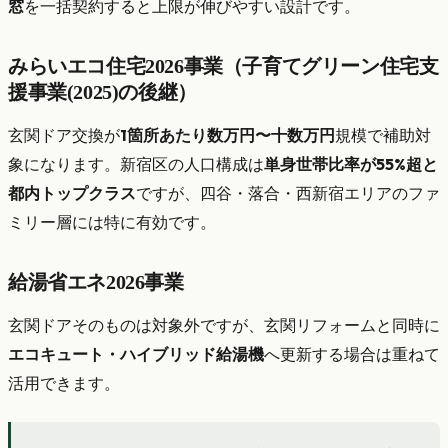
窓
を一括契約すると上限が伸びやすい設計です。
みらいエコ住宅2026事業（子育てグリーン住宅支
援事業(2025)の後継）
玄関ドア交換が
1箇所あたり数万円〜十数万円
規模で補助対
象になります。新宿区の人口構成は
単身世帯比率が55%超と
都内トップクラス
ですが、四谷・落合・西新宿エリアのファ
ミリー層には特に有効です。
給湯省エネ2026事業
玄関ドアそのものは対象外ですが、玄関リフォームと同時に
エコキュート・ハイブリッド給湯機
へ更新する場合は重ねて
活用できます。