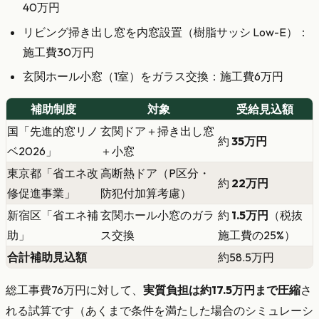
40万円
リビング掃き出し窓を内窓設置（樹脂サッシ Low-E）：
施工費30万円
玄関ホール小窓（1室）をガラス交換：施工費6万円
補助制度
対象
受給見込額
国「先進的窓リノ
玄関ドア＋掃き出し窓
約
35万円
ベ2026」
＋小窓
東京都「省エネ改
高断熱ドア（P区分・
約
22万円
修促進事業」
防犯付加算考慮）
新宿区「省エネ補
玄関ホール小窓のガラ
約
1.5万円
（税抜
助」
ス交換
施工費の25%）
合計補助見込額
約58.5万円
総工事費76万円に対して、
実質負担は約17.5万円まで圧縮
さ
れる試算です（あくまで条件を満たした場合のシミュレーシ