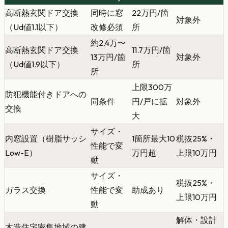
高断熱玄関ドア交換
同時に窓
22万円/箇
対象外
（Ud値1.1以下）
改修必須
所
約2.4万〜
高断熱玄関ドア交換
11.7万円/箇
13万円/箇
対象外
（Ud値1.9以下）
所
所
上限300万
防犯機能付きドアへの
同条件
円/戸に拡
対象外
交換
大
サイズ・
内窓設置（樹脂サッシ
1箇所最大10
税抜25%・
性能で変
Low-E）
万円超
上限10万円
動
サイズ・
税抜25%・
ガラス交換
性能で変
助成あり
上限10万円
動
解体・設計
木造住宅密集地域の建