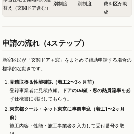
別制度
別制度
費を区が助
替え（玄関ドア含む）
成
申請の流れ（4ステップ）
新宿区民が「玄関ドア＋窓」をまとめて補助申請する場合の
標準的な動きです。
見積取得＆性能確認（着工2〜3ヶ月前）
登録事業者に見積依頼。
ドアのUd値・窓の熱貫流率
を必
ず仕様書に明記してもらう。
東京都クール・ネット東京に事前申込（着工1〜2ヶ月
前）
施工内容・性能・施工事業者を入力して受付番号を取