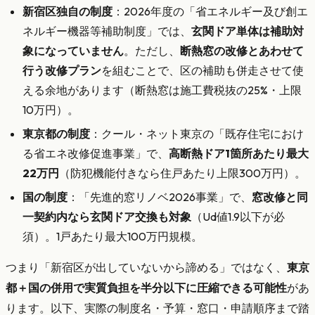
新宿区独自の制度
：2026年度の「省エネルギー及び創エ
ネルギー機器等補助制度」では、
玄関ドア単体は補助対
象になっていません
。ただし、
断熱窓の改修とあわせて
行う改修プラン
を組むことで、区の補助も併走させて使
える余地があります（断熱窓は施工費税抜の25%・上限
10万円）。
東京都の制度
：クール・ネット東京の「既存住宅におけ
る省エネ改修促進事業」で、
高断熱ドア1箇所あたり最大
22万円
（防犯機能付きなら住戸あたり上限300万円）。
国の制度
：「先進的窓リノベ2026事業」で、
窓改修と同
一契約内なら玄関ドア交換も対象
（Ud値1.9以下が必
須）。1戸あたり最大100万円規模。
つまり「新宿区が出していないから諦める」ではなく、
東京
都＋国の併用で実質負担を半分以下に圧縮できる可能性
があ
ります。以下、実際の制度名・予算・窓口・申請順序まで踏