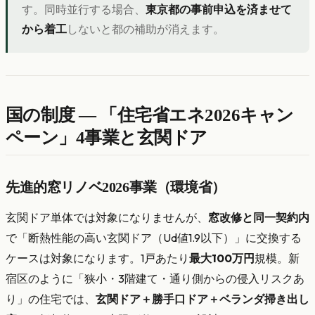
す。同時並行する場合、
東京都の事前申込を済ませて
から着工
しないと都の補助が消えます。
国の制度 — 「住宅省エネ2026キャン
ペーン」4事業と玄関ドア
先進的窓リノベ2026事業（環境省）
玄関ドア単体では対象になりませんが、
窓改修と同一契約内
で「断熱性能の高い玄関ドア（Ud値1.9以下）」に交換する
ケースは対象になります。1戸あたり
最大100万円
規模。新
宿区のように「狭小・3階建て・通り側からの侵入リスクあ
り」の住宅では、
玄関ドア＋勝手口ドア＋ベランダ掃き出し