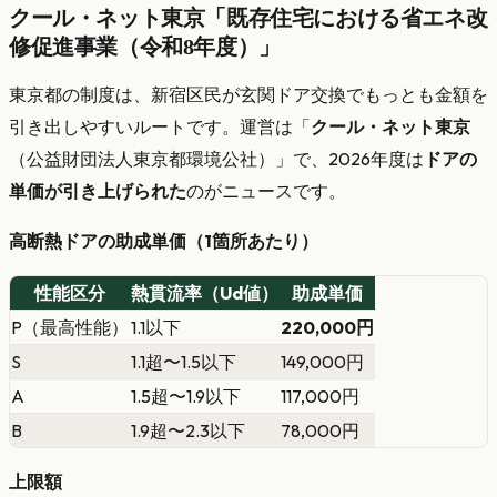
クール・ネット東京「既存住宅における省エネ改
修促進事業（令和8年度）」
東京都の制度は、新宿区民が玄関ドア交換でもっとも金額を
引き出しやすいルートです。運営は「
クール・ネット東京
（公益財団法人東京都環境公社）」で、2026年度は
ドアの
単価が引き上げられた
のがニュースです。
高断熱ドアの助成単価（1箇所あたり）
性能区分
熱貫流率（Ud値）
助成単価
P（最高性能）
1.1以下
220,000円
S
1.1超〜1.5以下
149,000円
A
1.5超〜1.9以下
117,000円
B
1.9超〜2.3以下
78,000円
上限額