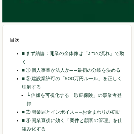
目次
■
まず結論：開業の全体像は「3つの流れ」で動
く
■
① 個人事業か法人か——最初の分岐を決める
■
② 建設業許可の「500万円ルール」を正しく
理解する
└
信頼を可視化する「瑕疵保険」の事業者登
録
■
③ 開業届とインボイス——お金まわりの初動
■
④ 開業直後に効く「案件と顧客の管理」を仕
組み化する