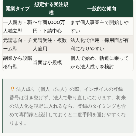
想定する受注規
開業タイプ
一般的な傾向
模
一人親方・職
〜年商1,000万
まず個人事業主で開始しや
人独立型
円・下請中心
すい
元請志向・チ
元請受注・複数
法人化で信用・採用面が有
ーム型
人雇用
利になりやすい
副業から段階
個人で始め、軌道に乗って
当面は小規模
移行型
から法人成りを検討
法人成り（個人→法人）の際、インボイスの登録
番号は引き継げず、法人で取り直しになります。将来
の法人化を視野に入れるなら、登録のタイミングも含
めて専門家と設計しておくと二度手間を避けやすくな
ります。