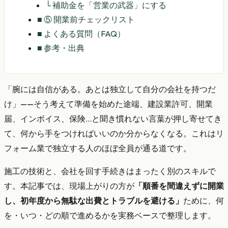
└
補助金を「営業の武器」にする
■
⑤ 開業前チェックリスト
■
よくある質問（FAQ）
■
参考・出典
「腕には自信がある。あとは独立して自分の会社を持つだ
け」——そう考えて準備を始めた途端、建設業許可、開業
届、インボイス、保険…と聞き慣れない言葉が押し寄せてき
て、何から手をつければいいのか分からなくなる。これはリ
フォーム業で独立する人のほぼ全員が通る道です。
施工の技術と、会社を回す手続きはまったく別のスキルで
す。本記事では、現場上がりの方が
「順番を間違えずに開業
し、初年度から無駄な出費とトラブルを避ける」
ために、何
を・いつ・どの順で進めるかを実務ベースで整理します。