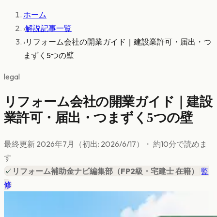
ホーム
›
解説記事一覧
›
リフォーム会社の開業ガイド｜建設業許可・届出・つ
まずく5つの壁
legal
リフォーム会社の開業ガイド｜建設
業許可・届出・つまずく5つの壁
最終更新
2026年7月
（初出:
2026/6/17
）
・ 約
10
分で読めま
す
✓
リフォーム補助金ナビ編集部
（
FP2級・宅建士 在籍
）
|
監
修