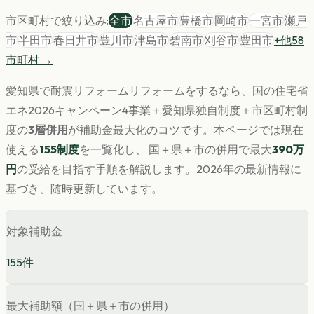
市区町村で絞り込み:
全市
名古屋市
豊橋市
岡崎市
一宮市
瀬戸
市
半田市
春日井市
豊川市
津島市
碧南市
刈谷市
豊田市
+他
58
市町村 →
愛知県
で
耐震リフォーム
リフォームをするなら、国の住宅省
エネ2026キャンペーン4事業＋
愛知県
独自制度＋市区町村制
度の
3層併用
が補助金最大化のコツです。
本ページでは現在
使える
155
制度
を一覧化し、 国＋県＋市の併用で最大
390
万
円
の受給を目指す手順を解説します。
2026年の最新情報に
基づき、随時更新しています。
対象補助金
155
件
最大補助額（国＋県＋市の併用）