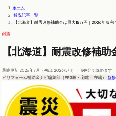
ホーム
›
解説記事一覧
›
【北海道】耐震改修補助金は最大15万円｜2026年版完
耐震
【北海道】耐震改修補助金
最終更新
2026年7月
（初出:
2026/5/11
）
・ 約
9
分で読めます
✓
リフォーム補助金ナビ編集部
（
FP2級・宅建士 在籍
）
|
監修