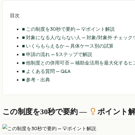
目次
■
この制度を30秒で要約 — 💡ポイント解説
■
対象になる人/ならない人 — 対象/対象外 チェック
■
いくらもらえるか — 具体ケース別の試算
■
申請の流れ — 5ステップで解説
■
他制度との併用可否 — 補助金活用を最大化するヒ
■
よくある質問 — Q&A
■
参考・出典
この制度を30秒で要約 —
ポイント