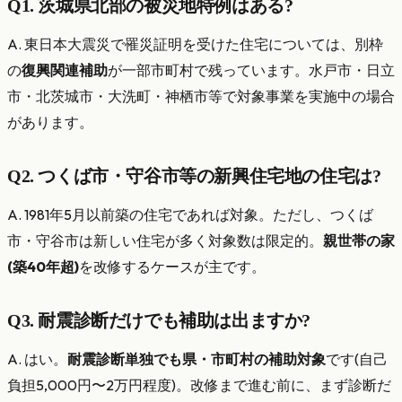
Q1. 茨城県北部の被災地特例はある?
A. 東日本大震災で罹災証明を受けた住宅については、別枠
の
復興関連補助
が一部市町村で残っています。水戸市・日立
市・北茨城市・大洗町・神栖市等で対象事業を実施中の場合
があります。
Q2. つくば市・守谷市等の新興住宅地の住宅は?
A. 1981年5月以前築の住宅であれば対象。ただし、つくば
市・守谷市は新しい住宅が多く対象数は限定的。
親世帯の家
(築40年超)
を改修するケースが主です。
Q3. 耐震診断だけでも補助は出ますか?
A. はい。
耐震診断単独でも県・市町村の補助対象
です(自己
負担5,000円〜2万円程度)。改修まで進む前に、まず診断だ