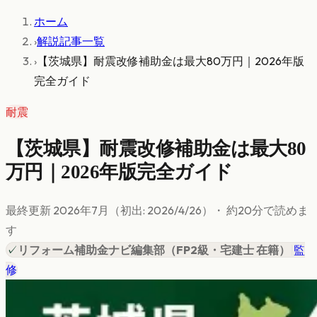
ホーム
›
解説記事一覧
›
【茨城県】耐震改修補助金は最大80万円｜2026年版
完全ガイド
耐震
【茨城県】耐震改修補助金は最大80
万円｜2026年版完全ガイド
最終更新
2026年7月
（初出:
2026/4/26
）
・ 約
20
分で読めま
す
✓
リフォーム補助金ナビ編集部
（
FP2級・宅建士 在籍
）
|
監
修