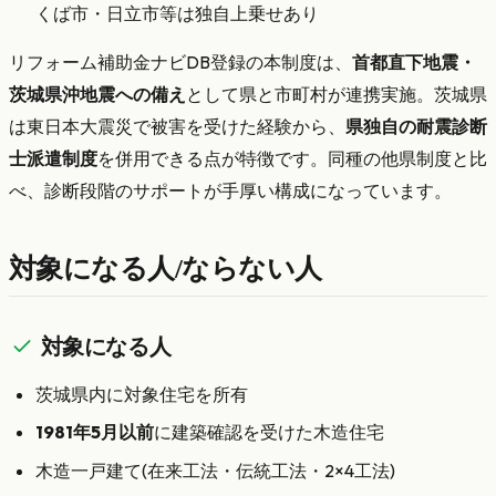
くば市・日立市等は独自上乗せあり
リフォーム補助金ナビDB登録の本制度は、
首都直下地震・
茨城県沖地震への備え
として県と市町村が連携実施。茨城県
は東日本大震災で被害を受けた経験から、
県独自の耐震診断
士派遣制度
を併用できる点が特徴です。同種の他県制度と比
べ、診断段階のサポートが手厚い構成になっています。
対象になる人/ならない人
対象になる人
茨城県内に対象住宅を所有
1981年5月以前
に建築確認を受けた木造住宅
木造一戸建て(在来工法・伝統工法・2×4工法)