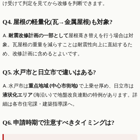
け受けて判定を見てから改修を判断できます。
Q4. 屋根の軽量化(瓦→金属屋根)も対象?
A.
耐震改修計画の一部として
屋根葺き替えを行う場合は対
象。瓦屋根の重量を減らすことは耐震性向上に直結するた
め、改修計画に含めるとよいです。
Q5. 水戸市と日立市で違いはある?
A. 水戸市は
重点地域 (中心市街地)
で上乗せ厚め、日立市は
液状化エリア
(海沿い) で地盤改良連動の特例があります。詳
細は各市住宅課・建築指導課へ。
Q6. 申請時期で注意すべきタイミングは?