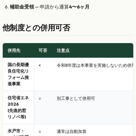
補助金受領
— 申請から通算
4〜6ヶ月
他制度との併用可否
併用先
可否
注意点
国の長期優
×
令和8年度は本事業を実施しないため併
良住宅化リ
フォーム推
進事業
住宅省エネ
○
別工事として併用可
2026
(先進的窓
リノベ等)
水戸市・
○
通常は自動加算