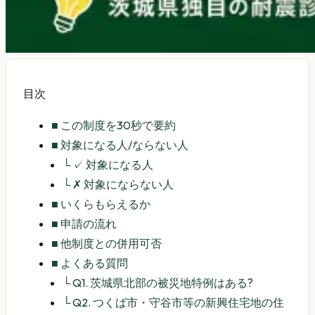
目次
■
この制度を30秒で要約
■
対象になる人/ならない人
└
✓ 対象になる人
└
✗ 対象にならない人
■
いくらもらえるか
■
申請の流れ
■
他制度との併用可否
■
よくある質問
└
Q1. 茨城県北部の被災地特例はある?
└
Q2. つくば市・守谷市等の新興住宅地の住