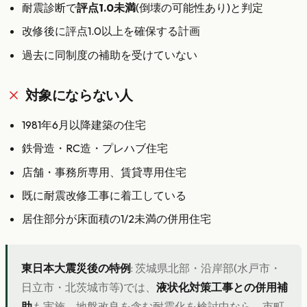
耐震診断で
評点1.0未満
(倒壊の可能性あり)と判定
改修後に評点1.0以上を確保する計画
過去に同制度の補助を受けていない
対象にならない人
1981年6月以降建築の住宅
鉄骨造・RC造・プレハブ住宅
店舗・事務所専用、賃貸専用住宅
既に耐震改修工事に着工している
居住部分が床面積の1/2未満の併用住宅
東日本大震災後の特例
: 茨城県北部・沿岸部(水戸市・
日立市・北茨城市等)では、
液状化対策工事との併用補
助
も実施。地盤改良を含む耐震化を検討中なら、市町