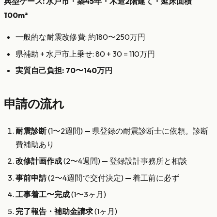
典型ケース: 水戸市・築45年・木造2階建て・延床面積
100m²
一般的な耐震改修費: 約180〜250万円
県補助 + 水戸市上乗せ: 80 + 30 = 110万円
実質自己負担: 70〜140万円
申請の流れ
耐震診断
(1〜2週間) — 県登録の耐震診断士に依頼。診断
費補助あり
改修計画作成
(2〜4週間) — 登録設計事務所と相談
事前申請
(2〜4週間で交付決定) — 着工前に必ず
工事着工〜完成
(1〜3ヶ月)
完了報告・補助金請求
(1ヶ月)