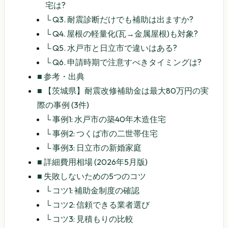
宅は?
└
Q3. 耐震診断だけでも補助は出ますか?
└
Q4. 屋根の軽量化(瓦→金属屋根)も対象?
└
Q5. 水戸市と日立市で違いはある?
└
Q6. 申請時期で注意すべきタイミングは?
■
参考・出典
■
【茨城県】耐震改修補助金は最大80万円の実
際の事例 (3件)
└
事例1: 水戸市の築40年木造住宅
└
事例2: つくば市の二世帯住宅
└
事例3: 日立市の新婚家庭
■
詳細費用相場 (2026年5月版)
■
失敗しないための5つのコツ
└
コツ1: 補助金制度の確認
└
コツ2: 信頼できる業者選び
└
コツ3: 見積もりの比較