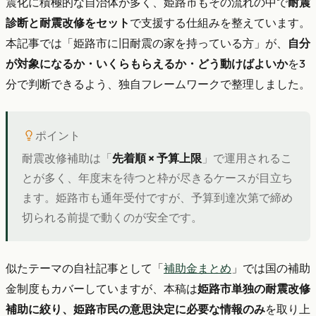
震化に積極的な自治体が多く、姫路市もその流れの中で
耐震
診断と耐震改修をセット
で支援する仕組みを整えています。
本記事では「姫路市に旧耐震の家を持っている方」が、
自分
が対象になるか・いくらもらえるか・どう動けばよいか
を3
分で判断できるよう、独自フレームワークで整理しました。
ポイント
耐震改修補助は「
先着順 × 予算上限
」で運用されるこ
とが多く、年度末を待つと枠が尽きるケースが目立ち
ます。姫路市も通年受付ですが、予算到達次第で締め
切られる前提で動くのが安全です。
似たテーマの自社記事として「
補助金まとめ
」では国の補助
金制度もカバーしていますが、本稿は
姫路市単独の耐震改修
補助に絞り、姫路市民の意思決定に必要な情報のみ
を取り上