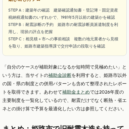
STEP A：建築年の確認 建築確認通知書・登記簿・固定資産
税納税通知書のいずれかで、1981年5月以前の建築かを確認
STEP B：耐震診断の予約 姫路市の耐震診断員派遣制度を利
用し、現状の評点を把握
STEP C：相見積＋市への事前相談 複数の地元業者から見積
を取り、姫路市建築指導課で交付申請の段取りを確認
「自分のケースが補助対象になるか短時間で見極めたい」と
いう方は、当サイトの
補助金診断
を利用すると、姫路市以外
の国・県の制度との併用パターンも含めて整理されたレポー
トを取得できます。あわせて
補助金まとめ
では2026年度の
主要制度を一覧化しているので、耐震だけでなく断熱・省エ
ネとの掛け算で予算を最適化したい方は参照してください。
まとめ：姫路市で旧耐震木造を持って