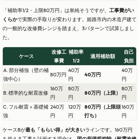
「補助率1/2・上限80万円」は単純そうですが、
工事費がい
くらか
で実際の手取りが変わります。姫路市内の木造戸建て
の一般的な改修費レンジを踏まえ、3パターンで試算しまし
た。
改修工
補助率
自己
ケース
適用補助額
事費
1/2
負担
A. 部分補強（壁の補
40万
40万
80万円
40万円
強中心）
円
円
160万
80万
80万
B. 標準的な耐震改修
80万円（上限）
円
円
円
C. フル耐震＋基礎補
240万
120万
80万円（上限頭
160万
強
円
円
打ち）
円
ケースBが
最も「もらい得」が大きい
ラインです。160万円
を超える工事を計画する場合は、
国の所得税控除（耐震改修