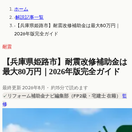
ホーム
›
解説記事一覧
›
【兵庫県姫路市】耐震改修補助金は最大80万円｜
2026年版完全ガイド
耐震
【兵庫県姫路市】耐震改修補助金は
最大80万円｜2026年版完全ガイド
最終更新
2026年8月
・ 約
15
分で読めます
✓
リフォーム補助金ナビ編集部
（
FP2級・宅建士 在籍
）
|
監
修