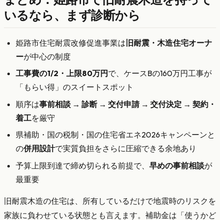
いるなら、まず診断から
姫路市住宅耐震改修促進事業は
旧耐震・木造住宅オーナ
ー
が中心の制度
工事費の1/2・上限80万円
で、ケースBの160万円工事が
「もらい得」のスイートスポット
順序は
事前相談 → 診断 → 交付申請 → 交付決定 → 契約・
着工
を厳守
県補助・国の税制・国の住宅省エネ2026キャンペーンと
の
併用設計
で実質負担をさらに圧縮できる余地あり
予算上限到達で締め切られる前提で、
早めの事前相談
が
最重要
旧耐震木造の住宅は、所有しているだけで地震時のリスクを
家族に負わせている状態とも言えます。補助金は「使うかど