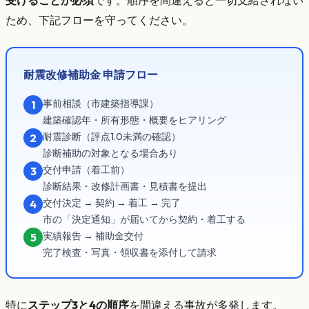
受けることが必須
です。順序を間違えると一切支給されない
ため、下記フローを守ってください。
耐震改修補助金 申請フロー
事前相談（市建築指導課）
1
建築確認年・所有形態・概要をヒアリング
耐震診断（評点1.0未満の確認）
2
診断補助の対象となる場合あり
交付申請（着工前）
3
診断結果・改修計画書・見積書を提出
交付決定 → 契約 → 着工 → 完了
4
市の「決定通知」が届いてから契約・着工する
実績報告 → 補助金交付
5
完了検査・写真・領収書を添付して請求
特に
ステップ3と4の順序
を間違える事故が多発します。