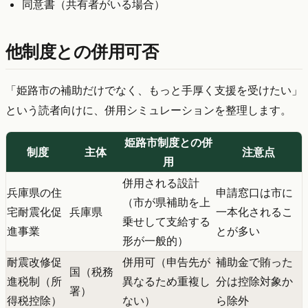
同意書（共有者がいる場合）
他制度との併用可否
「姫路市の補助だけでなく、もっと手厚く支援を受けたい」
という読者向けに、併用シミュレーションを整理します。
姫路市制度との併
制度
主体
注意点
用
併用される設計
兵庫県の住
申請窓口は市に
（市が県補助を上
宅耐震化促
兵庫県
一本化されるこ
乗せして支給する
進事業
とが多い
形が一般的）
耐震改修促
併用可（申告先が
補助金で賄った
国（税務
進税制（所
異なるため重複し
分は控除対象か
署）
得税控除）
ない）
ら除外