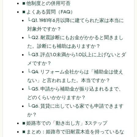
■
他制度との併用可否
■
よくある質問（FAQ）
└
Q1. 1981年6月以降に建てられた家は本当に
対象外ですか？
└
Q2. 耐震診断にもお金がかかると聞きまし
た。診断にも補助はありますか？
└
Q3. 評点1.0未満から1.0以上に上げないとダ
メですか？
└
Q4. リフォーム会社からは「補助金は使え
ない」と言われました。本当ですか？
└
Q5. 申請から補助金が振り込まれるまで、
どのくらいかかりますか？
└
Q6. 賃貸に出している家でも申請できます
か？
■
姫路市での「動き出し方」3ステップ
■
まとめ：姫路市で旧耐震木造を持っているな