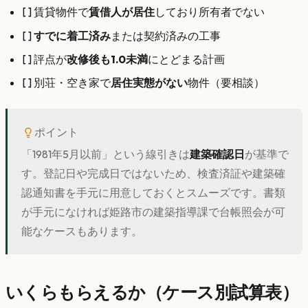
[ ] 賃貸物件で
賃借人が居住
しており所有者でない
[ ]
すでに着工済み
または契約済みの工事
[ ] 評点が
改修後も1.0未満
にとどまる計画
[ ] 別荘・空き家で
居住実態がない
物件（要相談）
ポイント
「1981年5月以前」という線引きは
建築確認日
が基準で
す。登記日や完成日ではないため、検査済証や建築確
認通知書を手元に用意しておくとスムーズです。書類
が手元になければ姫路市の建築指導課で台帳照会が可
能なケースもあります。
いくらもらえるか（ケース別試算表）