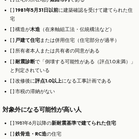
[ ]
1981年5月31日以前
に建築確認を受けて建てられた住
宅
[ ] 構造が
木造
（在来軸組工法・伝統構法など）
[ ]
戸建て住宅
または併用住宅（住宅部分が過半）
[ ] 所有者本人または共有者の同意がある
[ ]
耐震診断
で「倒壊する可能性がある（評点1.0未満）」
と判定されている
[ ] 改修後に
評点1.0以上
になる工事計画である
[ ] 市税の滞納がない
対象外になる可能性が高い人
[ ] 1981年6月以降の
新耐震基準で建てられた住宅
[ ]
鉄骨造・RC造
の住宅