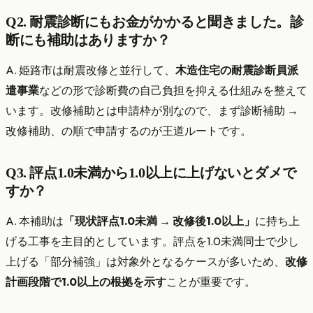
Q2. 耐震診断にもお金がかかると聞きました。診
断にも補助はありますか？
A. 姫路市は耐震改修と並行して、
木造住宅の耐震診断員派
遣事業
などの形で診断費の自己負担を抑える仕組みを整えて
います。改修補助とは申請枠が別なので、まず診断補助 →
改修補助、の順で申請するのが王道ルートです。
Q3. 評点1.0未満から1.0以上に上げないとダメで
すか？
A. 本補助は
「現状評点1.0未満 → 改修後1.0以上」
に持ち上
げる工事を主目的としています。評点を1.0未満同士で少し
上げる「部分補強」は対象外となるケースが多いため、
改修
計画段階で1.0以上の根拠を示す
ことが重要です。