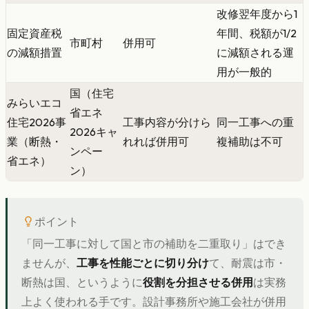
改修翌年度から1
固定資産税
年間、税額が1/2
市町村
併用可
の減額措置
に減額される運
用が一般的
国（住宅
みらいエコ
省エネ
住宅2026事
工事内容が分けら
同一工事への重
2026キャ
業（断熱・
れれば併用可
複補助は不可
ンペー
省エネ）
ン）
ポイント
「同一工事に対して国と市の補助を二重取り」はでき
ませんが、
工事を性能ごとに切り分け
て、耐震は市・
断熱は国、というように
役割を分担させる併用
は実務
上よく使われる手です。設計事務所や施工会社が併用