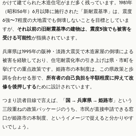
かけて建てられた木造住宅がまだ多く残っています。1981年
（昭和56年）6月以降に施行された「新耐震基準」は、震度
6強〜7程度の大地震でも倒壊しないことを目標としていま
すが、
それ以前の旧耐震基準の建物は、震度5強でも被害を
受ける可能性
が指摘されています。
兵庫県は1995年の阪神・淡路大震災で木造家屋の倒壊による
被害を経験しており、住宅耐震化率の引き上げは県・市町を
挙げての重点政策です。姫路市の本制度は、この県政策と歩
調を合わせる形で、
所有者の自己負担を半額程度に抑えて改
修を後押しする
ために設計されています。
つまり読者目線で言えば、「
国 → 兵庫県 → 姫路市
」という
三段重ねの政策パッケージのうち、市民が直接申請できる窓
口が姫路市の本制度、というイメージで捉えると分かりやす
いでしょう。