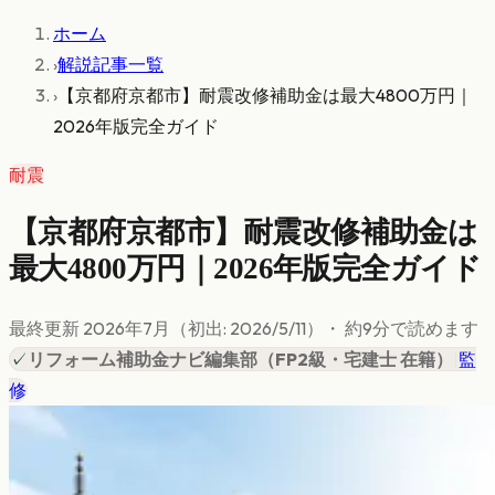
ホーム
›
解説記事一覧
›
【京都府京都市】耐震改修補助金は最大4800万円｜
2026年版完全ガイド
耐震
【京都府京都市】耐震改修補助金は
最大4800万円｜2026年版完全ガイド
最終更新
2026年7月
（初出:
2026/5/11
）
・ 約
9
分で読めます
✓
リフォーム補助金ナビ編集部
（
FP2級・宅建士 在籍
）
|
監
修