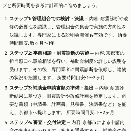
プと所要時間を参考に計画的に進めましょう。
ステップ1: 管理組合での検討・決議
— 内容: 耐震診断や改
修の必要性を認識し、管理組合の集会で実施の方向性を
決議します。専門家による説明会開催も有効です。 所要
時間目安: 数ヶ月〜1年
ステップ2: 事前相談・耐震診断の実施
— 内容: 京都市の
担当窓口へ事前相談を行い、補助金制度の詳しい説明を
受けます。その後、専門業者に耐震診断を依頼し、建物
の状況を把握します。 所要時間目安: 1〜3ヶ月
ステップ3: 補助金申請書類の準備・提出
— 内容: 耐震診
断結果に基づき、耐震設計や改修計画を策定します。必
要な書類（申請書、計画書、見積書、決議書など）を揃
え、京都市へ提出します。 所要時間目安: 1〜2ヶ月
ステップ4: 審査・交付決定
— 内容: 京都市による申請内
容の審査が行われます。審査を通過すると、補助金の交