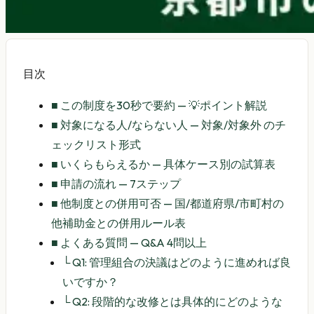
目次
■
この制度を30秒で要約 — 💡ポイント解説
■
対象になる人/ならない人 — 対象/対象外 のチ
ェックリスト形式
■
いくらもらえるか — 具体ケース別の試算表
■
申請の流れ — 7ステップ
■
他制度との併用可否 — 国/都道府県/市町村の
他補助金との併用ルール表
■
よくある質問 — Q&A 4問以上
└
Q1: 管理組合の決議はどのように進めれば良
いですか？
└
Q2: 段階的な改修とは具体的にどのような