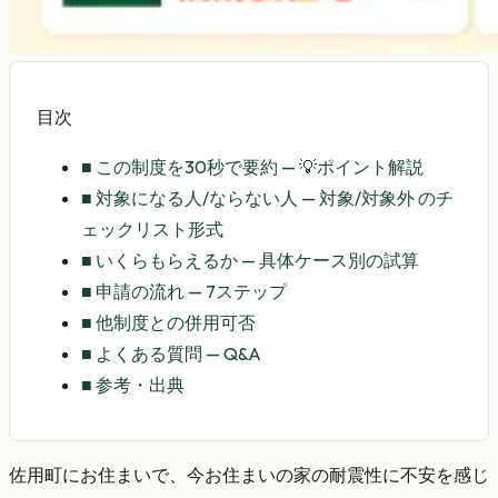
目次
■
この制度を30秒で要約 — 💡ポイント解説
■
対象になる人/ならない人 — 対象/対象外 のチ
ェックリスト形式
■
いくらもらえるか — 具体ケース別の試算
■
申請の流れ — 7ステップ
■
他制度との併用可否
■
よくある質問 — Q&A
■
参考・出典
佐用町にお住まいで、今お住まいの家の耐震性に不安を感じ