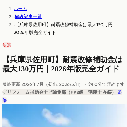
ホーム
›
解説記事一覧
›
【兵庫県佐用町】耐震改修補助金は最大130万円｜
2026年版完全ガイド
耐震
【兵庫県佐用町】耐震改修補助金は
最大130万円｜2026年版完全ガイド
最終更新
2026年7月
（初出:
2026/5/11
）
・ 約
10
分で読めます
✓
リフォーム補助金ナビ編集部
（
FP2級・宅建士 在籍
）
|
監
修