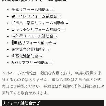
🪟
窓リフォーム
補助金 →
🚽
トイレリフォーム
補助金 →
🛁
風呂・浴室リフォーム
補助金 →
🍳
キッチンリフォーム
補助金 →
🧱
外壁リフォーム
補助金 →
🌡️
断熱リフォーム
補助金 →
☀️
太陽光発電
補助金 →
🔋
蓄電池
補助金 →
♿
バリアフリー
補助金 →
※ 本ページの情報は一般的な内容であり、申請の採択を保
証するものではありません。 最新の情報は各自治体の公式
窓口にご確認ください。補助金は先着順で予算上限に達し次
第終了する場合があります。
リフォーム補助金ナビ