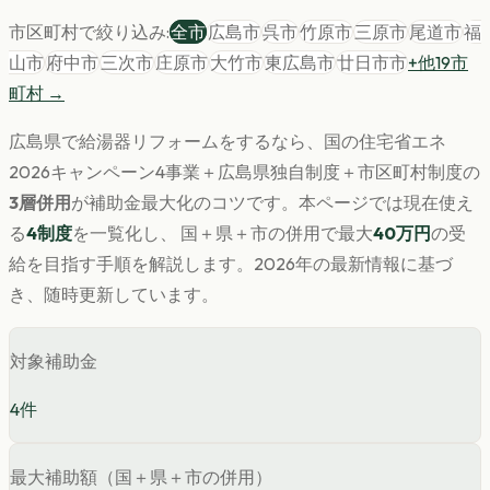
市区町村で絞り込み:
全市
広島市
呉市
竹原市
三原市
尾道市
福
山市
府中市
三次市
庄原市
大竹市
東広島市
廿日市市
+他
19
市
町村 →
広島県
で
給湯器
リフォームをするなら、国の住宅省エネ
2026キャンペーン4事業＋
広島県
独自制度＋市区町村制度の
3層併用
が補助金最大化のコツです。
本ページでは現在使え
る
4
制度
を一覧化し、 国＋県＋市の併用で最大
40
万円
の受
給を目指す手順を解説します。
2026年の最新情報に基づ
き、随時更新しています。
対象補助金
4
件
最大補助額（国＋県＋市の併用）