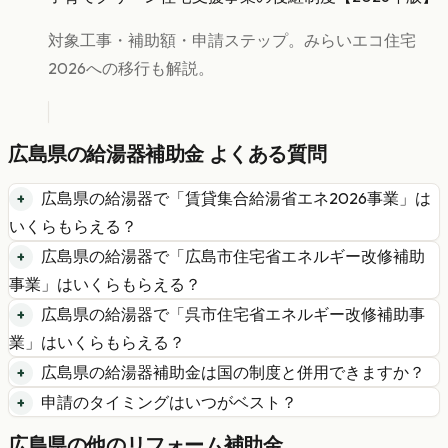
対象工事・補助額・申請ステップ。みらいエコ住宅
2026への移行も解説。
広島県
の
給湯器
補助金 よくある質問
広島県
の
給湯器
で「
賃貸集合給湯省エネ2026事業
」は
いくらもらえる？
広島県
の
給湯器
で「
広島市住宅省エネルギー改修補助
事業
」はいくらもらえる？
広島県
の
給湯器
で「
呉市住宅省エネルギー改修補助事
業
」はいくらもらえる？
広島県
の
給湯器
補助金は国の制度と併用できますか？
申請のタイミングはいつがベスト？
広島県
の他のリフォーム補助金