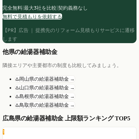
完全無料
|
最大3社を比較
|
契約義務なし
無料で見積もりを依頼する
【PR】広告 ｜ 提携先のリフォーム見積もりサービスに遷移
します
他県の
給湯器
補助金
隣接エリアや主要都市の制度も比較してみましょう。
♨️
岡山県
の
給湯器
補助金 →
♨️
山口県
の
給湯器
補助金 →
♨️
島根県
の
給湯器
補助金 →
♨️
鳥取県
の
給湯器
補助金 →
広島県
の
給湯器
補助金 上限額ランキング TOP5
1