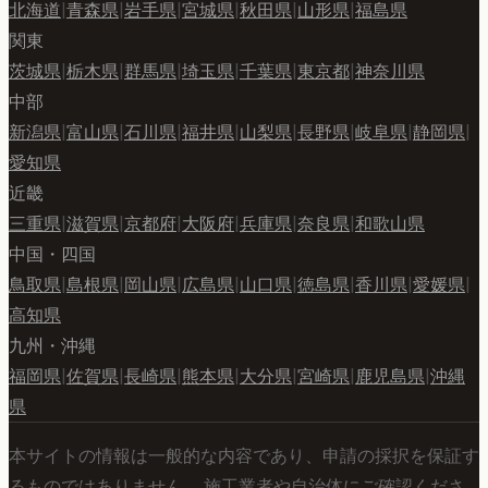
北海道
|
青森県
|
岩手県
|
宮城県
|
秋田県
|
山形県
|
福島県
関東
茨城県
|
栃木県
|
群馬県
|
埼玉県
|
千葉県
|
東京都
|
神奈川県
中部
新潟県
|
富山県
|
石川県
|
福井県
|
山梨県
|
長野県
|
岐阜県
|
静岡県
|
愛知県
近畿
三重県
|
滋賀県
|
京都府
|
大阪府
|
兵庫県
|
奈良県
|
和歌山県
中国・四国
鳥取県
|
島根県
|
岡山県
|
広島県
|
山口県
|
徳島県
|
香川県
|
愛媛県
|
高知県
九州・沖縄
福岡県
|
佐賀県
|
長崎県
|
熊本県
|
大分県
|
宮崎県
|
鹿児島県
|
沖縄
県
本サイトの情報は一般的な内容であり、申請の採択を保証す
るものではありません。 施工業者や自治体にご確認くださ