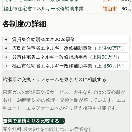
福山市住宅省エネルギー改修補助事業
福山市
30
各制度の詳細
賃貸集合給湯省エネ2026事業
広島市住宅省エネルギー改修補助事業
（上限
40
万円）
呉市住宅省エネルギー改修補助事業
（上限
30
万円）
福山市住宅省エネルギー改修補助事業
（上限
30
万円）
給湯器の交換・リフォームを東京ガスに相談する
東京ガスの給湯器交換サービス。大手ならではの安心感が
あり、24時間対応の修理・交換体制が整っています。エコ
キュート・エネファームへの切り替え相談も可能です。
無料で見積もりを比較する →
完全無料
|
最大3社を比較
|
しつこい営業なし