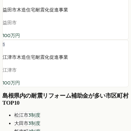
益田市木造住宅耐震化促進事業
益田市
100
万円
5
江津市木造住宅耐震化促進事業
江津市
100
万円
島根県
内の
耐震リフォーム
補助金が多い市区町村
TOP10
松江市
3
制度
大田市
3
制度