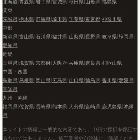
北海道
|
青森県
|
岩手県
|
宮城県
|
秋田県
|
山形県
|
福島県
関東
茨城県
|
栃木県
|
群馬県
|
埼玉県
|
千葉県
|
東京都
|
神奈川県
中部
新潟県
|
富山県
|
石川県
|
福井県
|
山梨県
|
長野県
|
岐阜県
|
静岡県
|
愛知県
近畿
三重県
|
滋賀県
|
京都府
|
大阪府
|
兵庫県
|
奈良県
|
和歌山県
中国・四国
鳥取県
|
島根県
|
岡山県
|
広島県
|
山口県
|
徳島県
|
香川県
|
愛媛県
|
高知県
九州・沖縄
福岡県
|
佐賀県
|
長崎県
|
熊本県
|
大分県
|
宮崎県
|
鹿児島県
|
沖縄
県
本サイトの情報は一般的な内容であり、申請の採択を保証す
るものではありません。 施工業者や自治体にご確認くださ