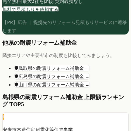
完全無料
|
最大3社を比較
|
契約義務なし
無料で見積もりを依頼する
【PR】広告 ｜ 提携先のリフォーム見積もりサービスに遷移
します
他県の
耐震リフォーム
補助金
隣接エリアや主要都市の制度も比較してみましょう。
🛡️
鳥取県
の
耐震リフォーム
補助金 →
🛡️
広島県
の
耐震リフォーム
補助金 →
🛡️
山口県
の
耐震リフォーム
補助金 →
島根県
の
耐震リフォーム
補助金 上限額ランキン
グ TOP5
1
安来市木造住宅耐震化等促進事業