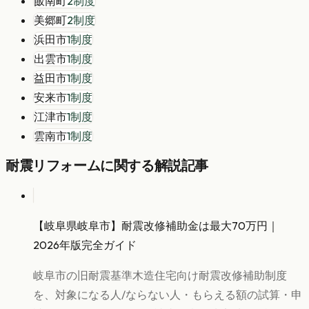
飯南町
2
制度
美郷町
2
制度
浜田市
1
制度
出雲市
1
制度
益田市
1
制度
安来市
1
制度
江津市
1
制度
雲南市
1
制度
耐震リフォーム
に関する解説記事
【岐阜県岐阜市】耐震改修補助金は最大70万円｜
2026年版完全ガイド
岐阜市の旧耐震基準木造住宅向け耐震改修補助制度
を、対象になる人/ならない人・もらえる額の試算・申