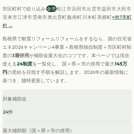
市区町村で絞り込み:
全市
松江市
浜田市
出雲市
益田市
大田市
安来市
江津市
雲南市
奥出雲町
飯南町
川本町
美郷町
+他
7
市町
村 →
島根県
で
耐震リフォーム
リフォームをするなら、国の住宅省
エネ2026キャンペーン4事業＋
島根県
独自制度＋市区町村制
度の
3層併用
が補助金最大化のコツです。
本ページでは現在
使える
24
制度
を一覧化し、 国＋県＋市の併用で最大
145
万
円
の受給を目指す手順を解説します。
2026年の最新情報に
基づき、随時更新しています。
対象補助金
24
件
最大補助額（国＋県＋市の併用）