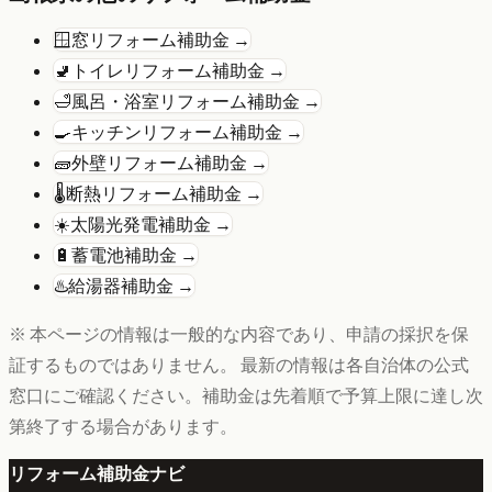
🪟
窓リフォーム
補助金 →
🚽
トイレリフォーム
補助金 →
🛁
風呂・浴室リフォーム
補助金 →
🍳
キッチンリフォーム
補助金 →
🧱
外壁リフォーム
補助金 →
🌡️
断熱リフォーム
補助金 →
☀️
太陽光発電
補助金 →
🔋
蓄電池
補助金 →
♨️
給湯器
補助金 →
※ 本ページの情報は一般的な内容であり、申請の採択を保
証するものではありません。 最新の情報は各自治体の公式
窓口にご確認ください。補助金は先着順で予算上限に達し次
第終了する場合があります。
リフォーム補助金ナビ