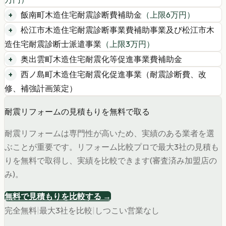
飯南町木造住宅耐震診断費補助金
（上限
6
万円）
松江市木造住宅耐震診断事業費補助事業及び松江市木
造住宅耐震診断士派遣事業
（上限
3
万円）
奥出雲町木造住宅耐震化等促進事業費補助金
西ノ島町木造住宅耐震化促進事業（耐震診断費、改
修、補強計画策定）
耐震リフォームの見積もりを無料で取る
耐震リフォームは専門性が高いため、実績のある業者を選
ぶことが重要です。リフォーム比較プロで最大3社の見積も
りを無料で取得し、実績を比較できます(審査済み加盟店の
み)。
無料で見積もりを比較する →
完全無料
|
最大3社を比較
|
しつこい営業なし