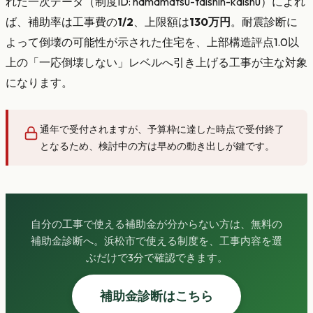
れた一次データ（制度ID: hamamatsu-taishin-kaishu）によれ
ば、補助率は工事費の
1/2
、上限額は
130万円
。耐震診断に
よって倒壊の可能性が示された住宅を、上部構造評点1.0以
上の「一応倒壊しない」レベルへ引き上げる工事が主な対象
になります。
通年で受付されますが、予算枠に達した時点で受付終了
となるため、検討中の方は早めの動き出しが鍵です。
自分の工事で使える補助金が分からない方は、無料の
補助金診断へ。浜松市で使える制度を、工事内容を選
ぶだけで3分で確認できます。
補助金診断はこちら