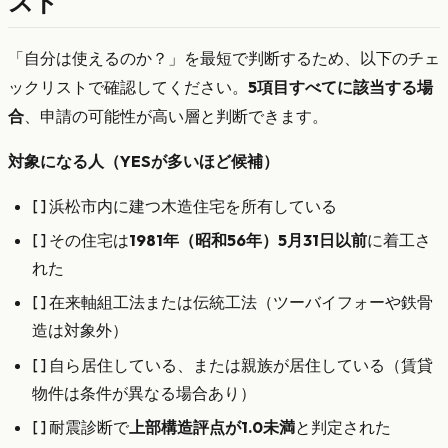
スト
「自分は使えるのか？」を最短で判断するため、以下のチェ
ックリストで確認してください。
5項目すべてに該当する場
合
、申請の可能性が高い層と判断できます。
対象になる人（YESが多いほど候補）
[ ] 浜松市内に建つ木造住宅を所有している
[ ] その住宅は
1981年（昭和56年）5月31日以前
に着工さ
れた
[ ] 在来軸組工法または伝統工法（ツーバイフォーや鉄骨
造は対象外）
[ ] 自ら居住している、または親族が居住している（賃貸
物件は条件が異なる場合あり）
[ ] 耐震診断で
上部構造評点が1.0未満
と判定された