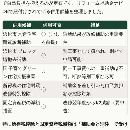
で自己負担を抑えるのが定石です。リフォーム補助金ナビ
DBで紐付けされている併用候補を整理しました。
併用候補
併用可否
補足
浜松市 木造住宅
〇（むし
診断結果が改修補助の申請要
耐震診断補助
ろ前提）
件
浜松市 ブロック
別工事として扱われ、別枠で
〇
塀撤去補助
申請可能
国 子育てグリー
同一工事費への二重補助は不
△
ン住宅支援事業
可。断熱等別工事なら可
所得税の住宅耐震
補助金を差し引いた自己負担
〇
改修特別控除
額が控除対象
固定資産税の減額
改修翌年度から1/2減額（要申
〇
措置
告）
特に
所得税控除と固定資産税減額は「補助金と別枠」で受け