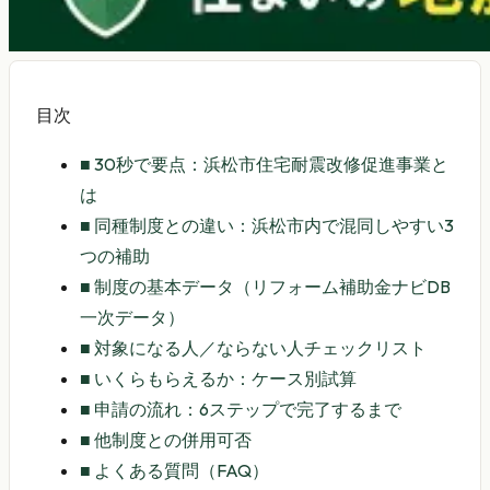
目次
■
30秒で要点：浜松市住宅耐震改修促進事業と
は
■
同種制度との違い：浜松市内で混同しやすい3
つの補助
■
制度の基本データ（リフォーム補助金ナビDB
一次データ）
■
対象になる人／ならない人チェックリスト
■
いくらもらえるか：ケース別試算
■
申請の流れ：6ステップで完了するまで
■
他制度との併用可否
■
よくある質問（FAQ）