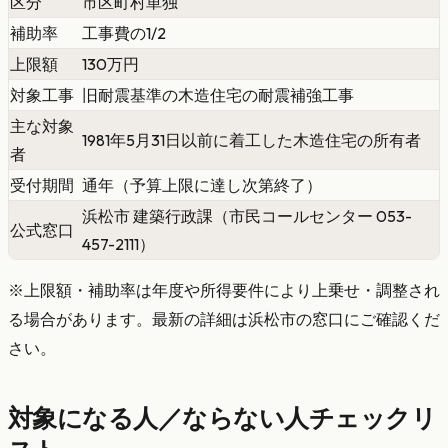
区分
市区町村単独
補助率
工事費の1/2
上限額
130万円
対象工事
旧耐震基準の木造住宅の耐震補強工事
主な対象
1981年5月31日以前に着工した木造住宅の所有者
者
受付期間
通年（予算上限に達し次第終了）
浜松市 建築行政課（市民コールセンター 053-
公式窓口
457-2111）
※上限額・補助率は年度や所得要件により上乗せ・調整され
る場合があります。最新の詳細は浜松市の窓口にご確認くだ
さい。
対象になる人／ならない人チェックリ