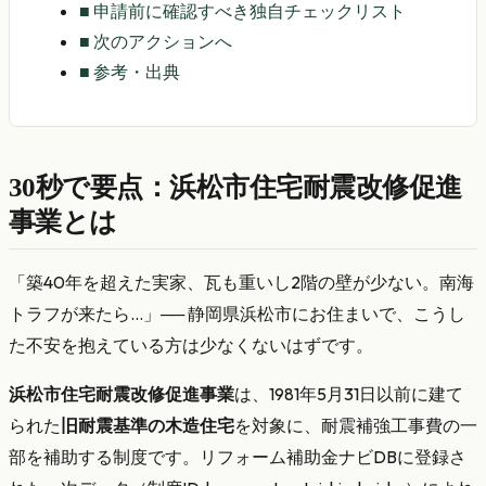
■
申請前に確認すべき独自チェックリスト
■
次のアクションへ
■
参考・出典
30秒で要点：浜松市住宅耐震改修促進
事業とは
「築40年を超えた実家、瓦も重いし2階の壁が少ない。南海
トラフが来たら…」── 静岡県浜松市にお住まいで、こうし
た不安を抱えている方は少なくないはずです。
浜松市住宅耐震改修促進事業
は、1981年5月31日以前に建て
られた
旧耐震基準の木造住宅
を対象に、耐震補強工事費の一
部を補助する制度です。リフォーム補助金ナビDBに登録さ