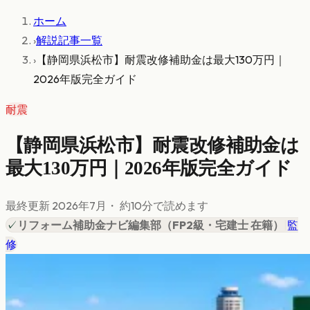
ホーム
›
解説記事一覧
›
【静岡県浜松市】耐震改修補助金は最大130万円｜
2026年版完全ガイド
耐震
【静岡県浜松市】耐震改修補助金は
最大130万円｜2026年版完全ガイド
最終更新
2026年7月
・ 約
10
分で読めます
✓
リフォーム補助金ナビ編集部
（
FP2級・宅建士 在籍
）
|
監
修