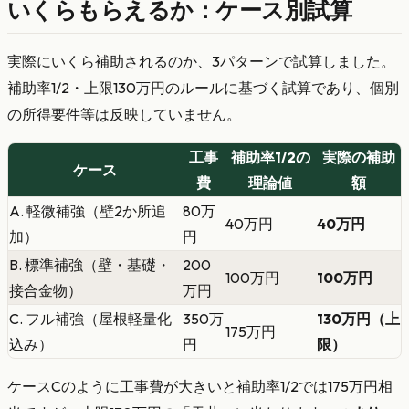
いくらもらえるか：ケース別試算
実際にいくら補助されるのか、3パターンで試算しました。
補助率1/2・上限130万円のルールに基づく試算であり、個別
の所得要件等は反映していません。
工事
補助率1/2の
実際の補助
ケース
費
理論値
額
A. 軽微補強（壁2か所追
80万
40万円
40万円
加）
円
B. 標準補強（壁・基礎・
200
100万円
100万円
接合金物）
万円
C. フル補強（屋根軽量化
350万
130万円（上
175万円
込み）
円
限）
ケースCのように工事費が大きいと補助率1/2では175万円相