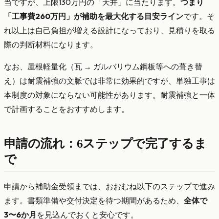
当ですが、上限130万円の「天井」に当たります。
つまり
「工事費260万円」が補助を最大化する目安ライン
です。そ
れ以上は自己負担が増える設計になっており、見積りを取る
際の判断材料になります。
なお、屋根軽量化（瓦 → ガルバリウム鋼板等への葺き替
え）は耐震補強の文脈では非常に効果的ですが、単独工事は
本制度の対象にならない可能性があります。耐震補強と一体
で計画することをおすすめします。
申請の流れ：6ステップで完了するま
で
申請から補助金受領までは、おおむね以下のステップで進み
ます。書類準備や交付決定を待つ期間があるため、
全体で
3〜6か月
を見込んでおくと安心です。