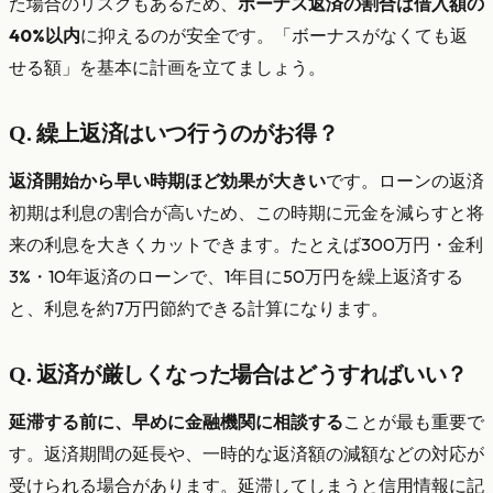
た場合のリスクもあるため、
ボーナス返済の割合は借入額の
40%以内
に抑えるのが安全です。「ボーナスがなくても返
せる額」を基本に計画を立てましょう。
Q. 繰上返済はいつ行うのがお得？
返済開始から早い時期ほど効果が大きい
です。ローンの返済
初期は利息の割合が高いため、この時期に元金を減らすと将
来の利息を大きくカットできます。たとえば300万円・金利
3%・10年返済のローンで、1年目に50万円を繰上返済する
と、利息を約7万円節約できる計算になります。
Q. 返済が厳しくなった場合はどうすればいい？
延滞する前に、早めに金融機関に相談する
ことが最も重要で
す。返済期間の延長や、一時的な返済額の減額などの対応が
受けられる場合があります。延滞してしまうと信用情報に記