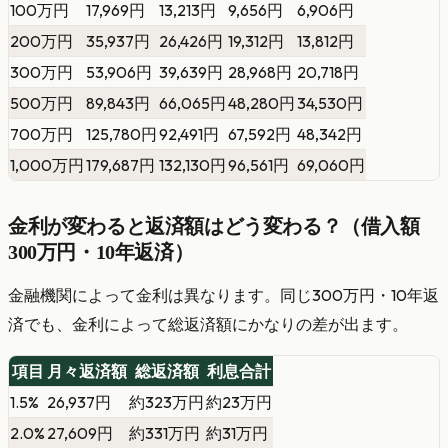
100万円
17,969円
13,213円
9,656円
6,906円
200万円
35,937円
26,426円
19,312円
13,812円
300万円
53,906円
39,639円
28,968円
20,718円
500万円
89,843円
66,065円
48,280円
34,530円
700万円
125,780円
92,491円
67,592円
48,342円
1,000万円
179,687円
132,130円
96,561円
69,060円
金利が変わると返済額はどう変わる？（借入額
300万円・10年返済）
金融機関によって金利は異なります。同じ300万円・10年返
済でも、金利によって総返済額にかなりの差が出ます。
項目
月々返済額
総返済額
利息合計
1.5%
26,937円
約323万円
約23万円
2.0%
27,609円
約331万円
約31万円