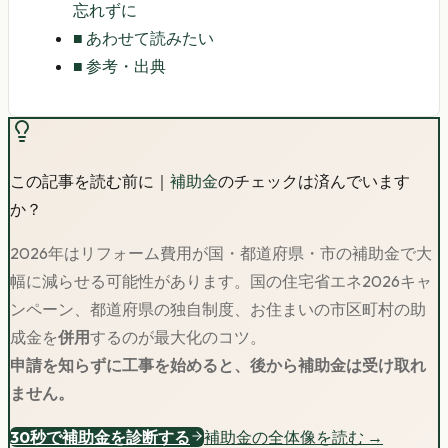
忘れずに
■
あわせて読みたい
■
参考・出典
この記事を読む前に｜
補助金
のチェックは済んでいます
か？
2026年はリフォーム費用が国・都道府県・市の補助金で大
幅に減らせる可能性があります。
国の住宅省エネ2026キャ
ンペーン、都道府県の独自制度、お住まいの市区町村の助
成金を
併用
するのが最大化のコツ。
申請を知らずに工事を始めると、後から補助金は受け取れ
ません。
30秒で補助金を診断する
補助金の全体像を読む →