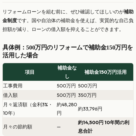
リフォームローンを組む前に、ぜひ確認してほしいのが
補助
金制度
です。国や自治体の補助金を使えば、実質的な自己負
担額が減り、ローンの借入額を抑えることができます。
具体例：500万円のリフォームで補助金150万円を
活用した場合
補助金な
項目
補助金150万円活用
し
工事費用
500万円
500万円
借入額
500万円
350万円
月々返済額（金利3%・
約48,280
約33,796円
10年）
円
約14,500円 10年間の利
月々の節約額
—
息合計