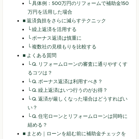
└
具体例：500万円のリフォームで補助金150
万円を活用した場合
■
返済負担をさらに減らすテクニック
└
繰上返済を活用する
└
ボーナス返済は慎重に
└
複数社の見積もりを比較する
■
よくある質問
└
Q. リフォームローンの審査に通りやすくす
るコツは？
└
Q. ボーナス返済は利用すべき？
└
Q. 繰上返済はいつ行うのがお得？
└
Q. 返済が厳しくなった場合はどうすればい
い？
└
Q. 住宅ローンとリフォームローンは同時に
組める？
■
まとめ｜ローンを組む前に補助金チェックを