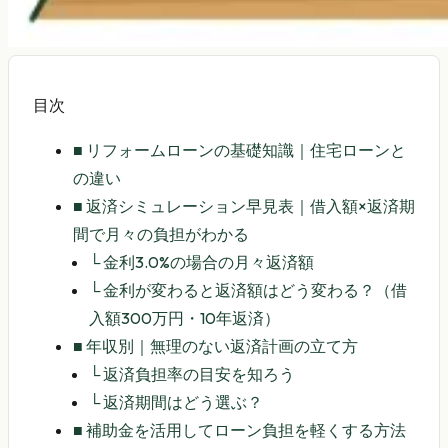
目次
■
リフォームローンの基礎知識｜住宅ローンと
の違い
■
返済シミュレーション早見表｜借入額×返済期
間で月々の負担がわかる
└
金利3.0%の場合の月々返済額
└
金利が変わると返済額はどう変わる？（借
入額300万円・10年返済）
■
年収別｜無理のない返済計画の立て方
└
返済負担率の目安を知ろう
└
返済期間はどう選ぶ？
■
補助金を活用してローン負担を軽くする方法