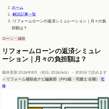
ホーム
›
解説記事一覧
›
リフォームローンの返済シミュレーション｜月々の負
担額は？
ローン・減税
リフォームローンの返済シミュレ
ーション｜月々の負担額は？
最終更新
2026年8月
（初出:
2026/4/6
）
・ 約
10
分で読めます
✓
リフォーム補助金ナビ編集部
（
FP2級・宅建士 在籍
）
|
監
修