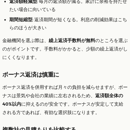
返済額軽減型
: 毎月の返済額が減る。家計に余裕を持たせ
たい場合に向いている
期間短縮型
: 返済期間が短くなる。利息の削減効果はこち
らのほうが大きい
金融機関を選ぶ際は、
繰上返済手数料が無料
のところを選ぶ
のがポイントです。手数料がかかると、少額の繰上返済がし
にくくなります。
ボーナス返済は慎重に
ボーナス返済を併用すれば月々の負担を減らせますが、ボー
ナスは景気や会社の業績に左右されるため、
返済額全体の
40%以内
に抑えるのが安全です。ボーナスが安定して支給
される方であれば、有効な選択肢になります。
複数社の見積もりを比較する