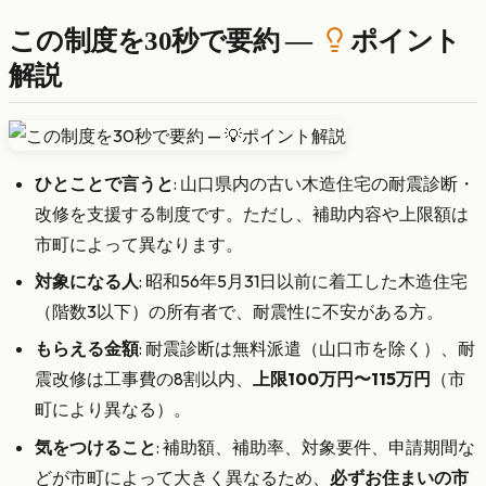
この制度を30秒で要約 —
ポイント
解説
ひとことで言うと
: 山口県内の古い木造住宅の耐震診断・
改修を支援する制度です。ただし、補助内容や上限額は
市町によって異なります。
対象になる人
: 昭和56年5月31日以前に着工した木造住宅
（階数3以下）の所有者で、耐震性に不安がある方。
もらえる金額
: 耐震診断は無料派遣（山口市を除く）、耐
震改修は工事費の8割以内、
上限100万円〜115万円
（市
町により異なる）。
気をつけること
: 補助額、補助率、対象要件、申請期間な
どが市町によって大きく異なるため、
必ずお住まいの市