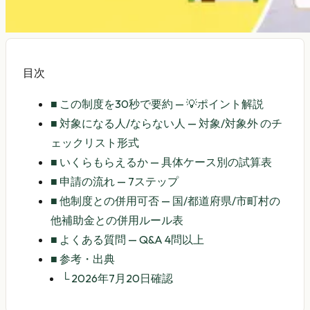
目次
■
この制度を30秒で要約 — 💡ポイント解説
■
対象になる人/ならない人 — 対象/対象外 のチ
ェックリスト形式
■
いくらもらえるか — 具体ケース別の試算表
■
申請の流れ — 7ステップ
■
他制度との併用可否 — 国/都道府県/市町村の
他補助金との併用ルール表
■
よくある質問 — Q&A 4問以上
■
参考・出典
└
2026年7月20日確認