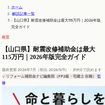
ホーム
›
解説記事一覧
›
【山口県】耐震改修補助金は最大115万円｜2026年版
完全ガイド
耐震
【山口県】耐震改修補助金は最大
115万円｜2026年版完全ガイド
最終更新
2026年7月
（初出:
2026/5/11
）
・ 約
9
分で読めます
✓
リフォーム補助金ナビ編集部
（
FP2級・宅建士 在籍
）
|
監
修