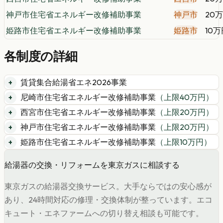
神戸市住宅省エネルギー改修補助事業
神戸市
20
姫路市住宅省エネルギー改修補助事業
姫路市
10万
各制度の詳細
賃貸集合給湯省エネ2026事業
尼崎市住宅省エネルギー改修補助事業
（上限
40
万円）
西宮市住宅省エネルギー改修補助事業
（上限
20
万円）
神戸市住宅省エネルギー改修補助事業
（上限
20
万円）
姫路市住宅省エネルギー改修補助事業
（上限
10
万円）
給湯器の交換・リフォームを東京ガスに相談する
東京ガスの給湯器交換サービス。大手ならではの安心感が
あり、24時間対応の修理・交換体制が整っています。エコ
キュート・エネファームへの切り替え相談も可能です。