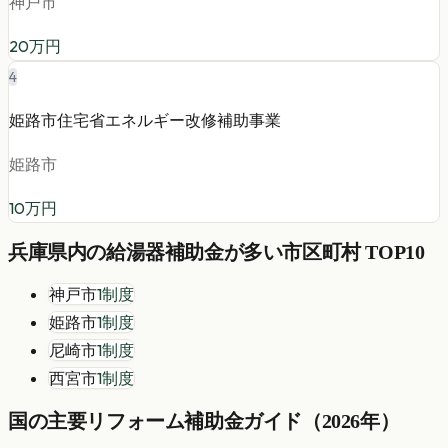
神戸市
20
万円
4
姫路市住宅省エネルギー改修補助事業
姫路市
10
万円
兵庫県
内の
給湯器
補助金が多い市区町村 TOP10
神戸市
1
制度
姫路市
1
制度
尼崎市
1
制度
西宮市
1
制度
国の主要リフォーム補助金ガイド（2026年）