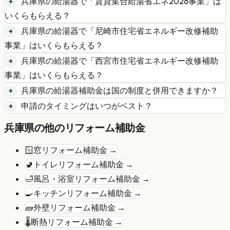
兵庫県
の
給湯器
で「
賃貸集合給湯省エネ2026事業
」は
いくらもらえる？
兵庫県
の
給湯器
で「
尼崎市住宅省エネルギー改修補助
事業
」はいくらもらえる？
兵庫県
の
給湯器
で「
西宮市住宅省エネルギー改修補助
事業
」はいくらもらえる？
兵庫県
の
給湯器
補助金は国の制度と併用できますか？
申請のタイミングはいつがベスト？
兵庫県
の他のリフォーム補助金
🪟
窓リフォーム
補助金 →
🚽
トイレリフォーム
補助金 →
🛁
風呂・浴室リフォーム
補助金 →
🍳
キッチンリフォーム
補助金 →
🧱
外壁リフォーム
補助金 →
🌡️
断熱リフォーム
補助金 →