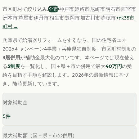
市区町村で絞り込み:
全市
神戸市
姫路市
尼崎市
明石市
西宮市
洲本市
芦屋市
伊丹市
相生市
豊岡市
加古川市
赤穂市
+他
38
市
町村 →
兵庫県
で
給湯器
リフォームをするなら、国の住宅省エネ
2026キャンペーン4事業＋
兵庫県
独自制度＋市区町村制度の
3層併用
が補助金最大化のコツです。
本ページでは現在使え
る
5
制度
を一覧化し、 国＋県＋市の併用で最大
40
万円
の受
給を目指す手順を解説します。
2026年の最新情報に基づ
き、随時更新しています。
対象補助金
5
件
最大補助額（国＋県＋市の併用）