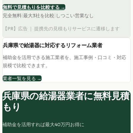
無料で見積もりを比較する →
完全無料
|
最大3社を比較
|
しつこい営業なし
【PR】広告 ｜ 提携先の見積もりサービスに遷移します
兵庫県
で
給湯器
に対応するリフォーム業者
補助金を活用できる施工業者を、施工事例・口コミ・対応
規模で比較できます。
業者一覧を見る →
兵庫県の
給湯器
業者に無料見積
もり
補助金を活用すれば最大
40
万円お得に