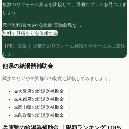
複数のリフォーム業者を比較して、最適なプランを見つけま
しょう
完全無料
|
最大3社を比較
|
契約義務なし
無料で見積もりを依頼する
【PR】広告 ｜ 提携先のリフォーム見積もりサービスに遷移
します
他県の
給湯器
補助金
隣接エリアや主要都市の制度も比較してみましょう。
♨️
大阪府
の
給湯器
補助金 →
♨️
京都府
の
給湯器
補助金 →
♨️
岡山県
の
給湯器
補助金 →
♨️
鳥取県
の
給湯器
補助金 →
兵庫県
の
給湯器
補助金 上限額ランキング TOP5