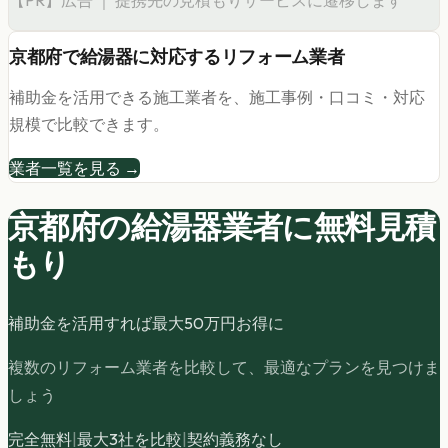
【PR】広告 ｜ 提携先の見積もりサービスに遷移します
京都府
で
給湯器
に対応するリフォーム業者
補助金を活用できる施工業者を、施工事例・口コミ・対応
規模で比較できます。
業者一覧を見る →
京都府の
給湯器
業者に無料見積
もり
補助金を活用すれば最大
50
万円お得に
複数のリフォーム業者を比較して、最適なプランを見つけま
しょう
完全無料
|
最大3社を比較
|
契約義務なし