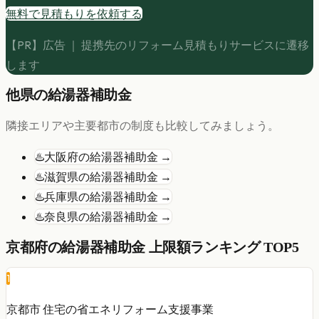
無料で見積もりを依頼する
【PR】広告 ｜ 提携先のリフォーム見積もりサービスに遷移
します
他県の
給湯器
補助金
隣接エリアや主要都市の制度も比較してみましょう。
♨️
大阪府
の
給湯器
補助金 →
♨️
滋賀県
の
給湯器
補助金 →
♨️
兵庫県
の
給湯器
補助金 →
♨️
奈良県
の
給湯器
補助金 →
京都府
の
給湯器
補助金 上限額ランキング TOP5
1
京都市 住宅の省エネリフォーム支援事業