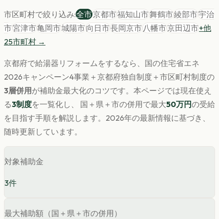
市区町村で絞り込み:
全市
京都市
福知山市
舞鶴市
綾部市
宇治
市
宮津市
亀岡市
城陽市
向日市
長岡京市
八幡市
京田辺市
+他
25
市町村 →
京都府
で
給湯器
リフォームをするなら、国の住宅省エネ
2026キャンペーン4事業＋
京都府
独自制度＋市区町村制度の
3層併用
が補助金最大化のコツです。
本ページでは現在使え
る
3
制度
を一覧化し、 国＋県＋市の併用で最大
50
万円
の受給
を目指す手順を解説します。
2026年の最新情報に基づき、
随時更新しています。
対象補助金
3
件
最大補助額（国＋県＋市の併用）