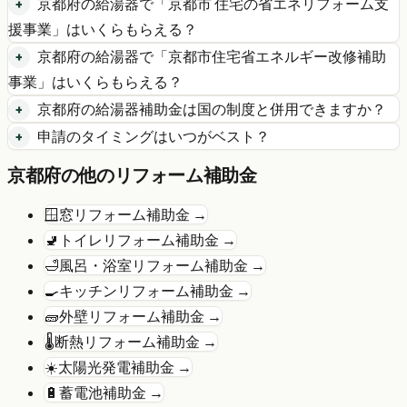
京都府
の
給湯器
で「
京都市 住宅の省エネリフォーム支
援事業
」はいくらもらえる？
京都府
の
給湯器
で「
京都市住宅省エネルギー改修補助
事業
」はいくらもらえる？
京都府
の
給湯器
補助金は国の制度と併用できますか？
申請のタイミングはいつがベスト？
京都府
の他のリフォーム補助金
🪟
窓リフォーム
補助金 →
🚽
トイレリフォーム
補助金 →
🛁
風呂・浴室リフォーム
補助金 →
🍳
キッチンリフォーム
補助金 →
🧱
外壁リフォーム
補助金 →
🌡️
断熱リフォーム
補助金 →
☀️
太陽光発電
補助金 →
🔋
蓄電池
補助金 →