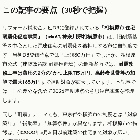
この記事の要点（30秒で把握）
リフォーム補助金ナビDBに登録されている
「相模原市 住宅
耐震化促進事業」（id=61, 神奈川県相模原市）
は、旧耐震基
準を中心とした戸建住宅の耐震化を後押しする市独自制度で
す。当初DB登録時点では「上限80万円」でしたが、相模原
市公式（建築政策課 耐震推進班）の最新案内では、
耐震改
修工事は費用の2分の1かつ上限115万円、高齢者世帯等の加
算で最大165万円
まで補助対象が拡大しています。本記事で
は、この差分を含めて2026年度時点の意思決定基準を整理
します。
同じ「耐震」テーマでも、東京都や横浜市の制度とは「対象
築年」「補助率」「加算条件」が異なります。相模原市の特
徴は、(1)2000年5月31日以前建築の住宅まで対象が広い、