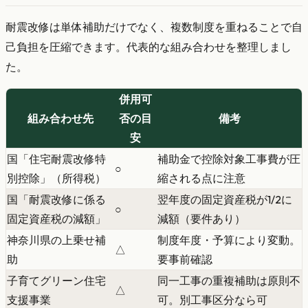
耐震改修は単体補助だけでなく、複数制度を重ねることで自
己負担を圧縮できます。代表的な組み合わせを整理しまし
た。
併用可
組み合わせ先
否の目
備考
安
国「住宅耐震改修特
補助金で控除対象工事費が圧
○
別控除」（所得税）
縮される点に注意
国「耐震改修に係る
翌年度の固定資産税が1/2に
○
固定資産税の減額」
減額（要件あり）
神奈川県の上乗せ補
制度年度・予算により変動。
△
助
要事前確認
子育てグリーン住宅
同一工事の重複補助は原則不
△
支援事業
可。別工事区分なら可