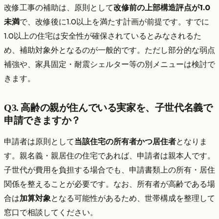
改修工事の補助は、原則として
改修前の上部構造評点が1.0
未満
で、改修後に1.0以上を満たす計画が前提です。すでに
1.0以上の住宅は安全性が確保されているとみなされるた
め、補助対象外となるのが一般的です。ただし部分的な弱点
補強や、家具固定・耐震シェルター等の別メニューは検討で
きます。
Q3. 高齢の親が住んでいる実家を、子世代名義で
申請できますか？
申請者は原則として
当該住宅の所有者かつ居住者
となりま
す。親名義・親居住の住宅であれば、申請者は親本人です。
子世代が費用を負担する場合でも、申請書類上の所有・居住
関係を整えることが必要です。なお、所有者が高齢である場
合は
加算対象
となる可能性があるため、世帯構成を整理して
窓口で相談してください。