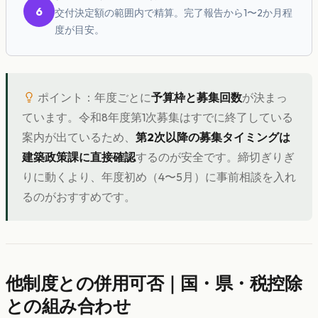
6
交付決定額の範囲内で精算。完了報告から1〜2か月程
度が目安。
ポイント：年度ごとに
予算枠と募集回数
が決まっ
ています。令和8年度第1次募集はすでに終了している
案内が出ているため、
第2次以降の募集タイミングは
建築政策課に直接確認
するのが安全です。締切ぎりぎ
りに動くより、年度初め（4〜5月）に事前相談を入れ
るのがおすすめです。
他制度との併用可否｜国・県・税控除
との組み合わせ