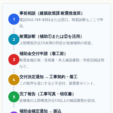
事前相談（建築政策課 耐震推進班）
1
電話042-769-8252または窓口。簡易診断もここで申
込。
耐震診断（補助①または②を活用）
2
上部構造評点1.0未満の判定が改修補助の前提。
補助金交付申請（着工前）
3
耐震改修計画・見積書・本人確認書類・市税完納証明
など。
交付決定通知 → 工事契約・着工
4
この順序を逆にすると不交付。最重要ポイント。
完了報告（工事写真・領収書）
5
改修後の上部構造評点1.0以上の確認書類が必須。
補助金確定通知 → 振込