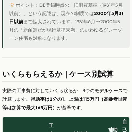
ポイント：DB登録時点の「旧耐震基準（1981年5月
以前）」という記述は、現在の制度では
2000年5月31
日以前
まで拡大されています。1981年6月〜2000年5
月の「新耐震だが現行基準未満」のいわゆるグレーゾ
ーン住宅も対象になります。
いくらもらえるか｜ケース別試算
実際の工事費に対していくら戻るか、3つのモデルケースで
計算します。
補助率は2分の1、上限は115万円（高齢者世帯
等は加算で最大165万円）
が基準です。
自
工
補助
己