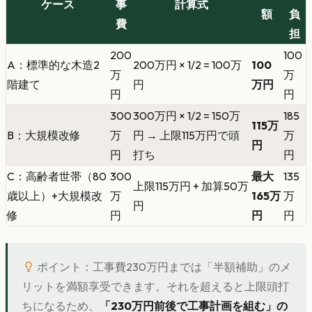
ケース
事
計算式
額
負
費
担
200
100
A：標準的な木造2
200万円 × 1/2 = 100万
100
万
万
階建て
円
万円
円
円
300
300万円 × 1/2 = 150万
185
115万
B：大規模改修
万
円 → 上限115万円で頭
万
円
円
打ち
円
C：高齢者世帯（80
300
最大
135
上限115万円 + 加算50万
歳以上）+大規模改
万
165万
万
円
修
円
円
円
ポイント：工事費230万円までは「半額補助」のメ
リットを満額享受できます。それを超えると上限頭打
ちになるため、
「230万円前後で工事計画を組む」の