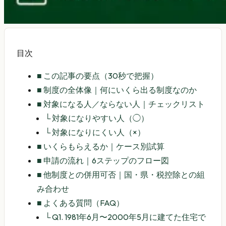
目次
■
この記事の要点（30秒で把握）
■
制度の全体像｜何にいくら出る制度なのか
■
対象になる人／ならない人｜チェックリスト
└
対象になりやすい人（◯）
└
対象になりにくい人（×）
■
いくらもらえるか｜ケース別試算
■
申請の流れ｜6ステップのフロー図
■
他制度との併用可否｜国・県・税控除との組
み合わせ
■
よくある質問（FAQ）
└
Q1. 1981年6月〜2000年5月に建てた住宅で