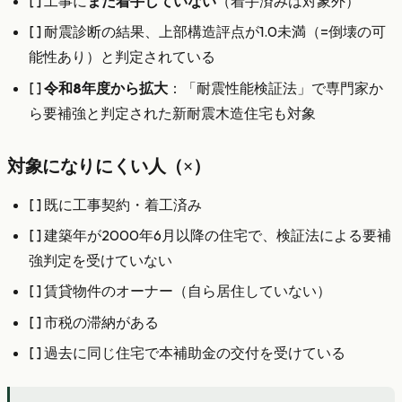
[ ] 工事に
まだ着手していない
（着手済みは対象外）
[ ] 耐震診断の結果、上部構造評点が1.0未満（=倒壊の可
能性あり）と判定されている
[ ]
令和8年度から拡大
：「耐震性能検証法」で専門家か
ら要補強と判定された新耐震木造住宅も対象
対象になりにくい人（×）
[ ] 既に工事契約・着工済み
[ ] 建築年が2000年6月以降の住宅で、検証法による要補
強判定を受けていない
[ ] 賃貸物件のオーナー（自ら居住していない）
[ ] 市税の滞納がある
[ ] 過去に同じ住宅で本補助金の交付を受けている