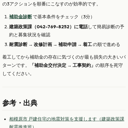
の3アクションを順番にこなすのが効率的です。
補助金診断
で基本条件をチェック（3分）
建築政策課（042-769-8252）に電話
して簡易診断の予
約と募集状況を確認
耐震診断 → 改修計画 → 補助申請 → 着工
の順で進める
着工してから補助金の存在に気づくのが最も損失の大きいパ
ターンです。
「補助金交付決定 → 工事契約」
の順序を死守
してください。
参考・出典
相模原市 戸建住宅の地震対策を支援します（建築政策課
耐震推進班）