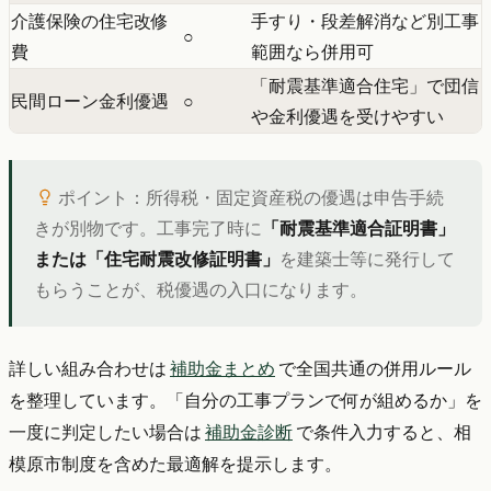
介護保険の住宅改修
手すり・段差解消など別工事
○
費
範囲なら併用可
「耐震基準適合住宅」で団信
民間ローン金利優遇
○
や金利優遇を受けやすい
ポイント：所得税・固定資産税の優遇は申告手続
きが別物です。工事完了時に
「耐震基準適合証明書」
または「住宅耐震改修証明書」
を建築士等に発行して
もらうことが、税優遇の入口になります。
詳しい組み合わせは
補助金まとめ
で全国共通の併用ルール
を整理しています。「自分の工事プランで何が組めるか」を
一度に判定したい場合は
補助金診断
で条件入力すると、相
模原市制度を含めた最適解を提示します。