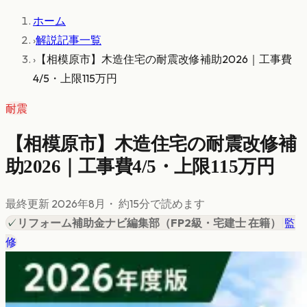
ホーム
›
解説記事一覧
›
【相模原市】木造住宅の耐震改修補助2026｜工事費
4/5・上限115万円
耐震
【相模原市】木造住宅の耐震改修補
助2026｜工事費4/5・上限115万円
最終更新
2026年8月
・ 約
15
分で読めます
✓
リフォーム補助金ナビ編集部
（
FP2級・宅建士 在籍
）
|
監
修